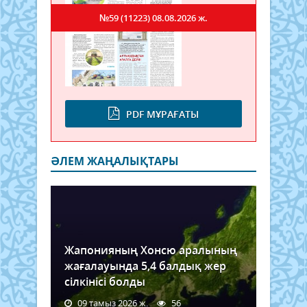
№59 (11223)
08.08.2026 ж.
PDF МҰРАҒАТЫ
ӘЛЕМ ЖАҢАЛЫҚТАРЫ
Жапонияның Хонсю аралының
жағалауында 5,4 балдық жер
сілкінісі болды
09 тамыз 2026 ж.
56