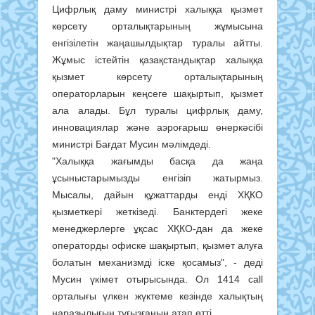
Цифрлық даму министрі халыққа қызмет
көрсету орталықтарының жұмысына
енгізілетін жаңашылдықтар туралы айтты.
Жұмыс істейтін қазақстандықтар халыққа
қызмет көрсету орталықтарының
операторларын кеңсеге шақыртып, қызмет
ала алады. Бұл туралы цифрлық даму,
инновациялар және аэроғарыш өнеркәсібі
министрі Бағдат Мусин мәлімдеді.
"Халыққа жағымды басқа да жаңа
ұсыныстарымызды енгізіп жатырмыз.
Мысалы, дайын құжаттарды енді ХҚКО
қызметкері жеткізеді. Банктердегі жеке
менеджерлерге ұқсас ХҚКО-дан да жеке
операторды офиске шақыртып, қызмет алуға
болатын механизмді іске қосамыз", - деді
Мусин үкімет отырысында. Ол 1414 call
орталығы үлкен жүктеме кезінде халықтың
наразылығын туғызғанын атап өтті.