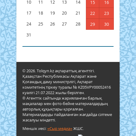
10
11
12
13
14
15
16
17
18
19
20
21
22
23
24
25
26
27
28
29
30
31
© 2026. Tolqyn.kz ақпараттық агенттігі.
Қазақстан Республикасы Ақпарат және
Қоғамдық даму министрлігі, Ақпарат
комитетінің тіркеу туралы № KZ05VPY00052416
куәлігі 21.07.2022 жылы берілген.
® Агенттік сайтында жарияланған барлық
мақалалар мен фото-бейне материалдардың
авторлық құқықтары қорғалған.
Материалдарды пайдаланған жағдайда сілтеме
жасалуы міндетті.
Меншік иесі:
«Сыр медиа»
ЖШС.