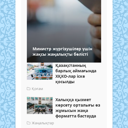
Министр жүргізушілер үшін
жақсы жаңалықты бөлісті
Қазақстанның
барлық аймағында
ХҚКО-лар іске
қосылды
Қоғам
Халыққа қызмет
көрсету орталығы өз
жұмысын жаңа
форматта бастауда
Жаңалықтар