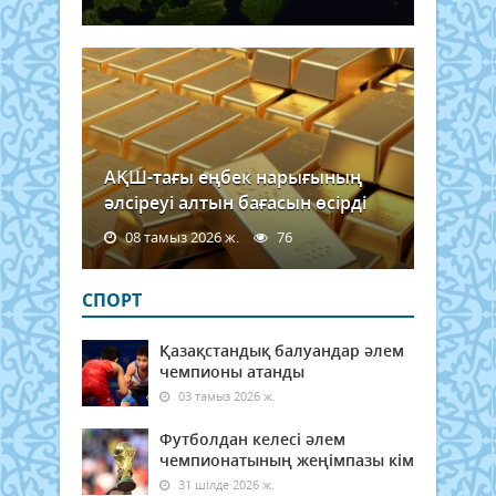
АҚШ-тағы еңбек нарығының
әлсіреуі алтын бағасын өсірді
08 тамыз 2026 ж.
76
СПОРТ
Қазақстандық балуандар әлем
чемпионы атанды
03 тамыз 2026 ж.
Футболдан келесі әлем
чемпионатының жеңімпазы кім
31 шілде 2026 ж.