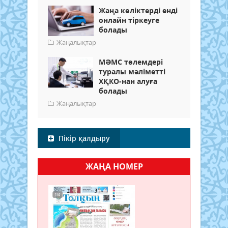
Жаңа көліктерді енді
онлайн тіркеуге
болады
Жаңалықтар
МӘМС төлемдері
туралы мәліметті
ХҚКО-нан алуға
болады
Жаңалықтар
Пікір қалдыру
ЖАҢА НОМЕР