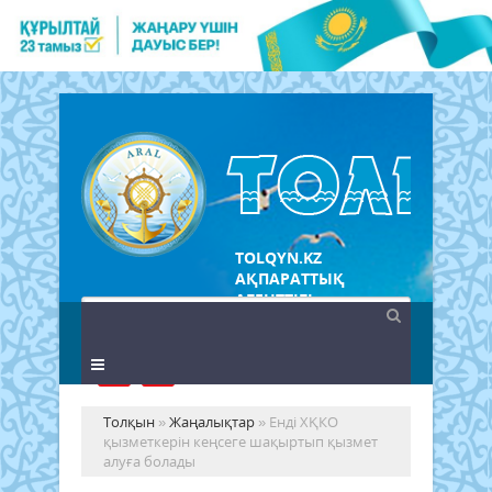
TOLQYN.KZ
АҚПАРАТТЫҚ
АГЕНТТІГІ
Толқын
»
Жаңалықтар
» Енді ХҚКО
қызметкерін кеңсеге шақыртып қызмет
алуға болады