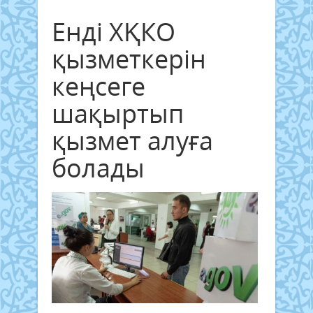
Енді ХҚКО
қызметкерін
кеңсеге
шақыртып
қызмет алуға
болады