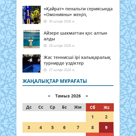
«Қайрат» пенальти сериясында
«Омонияны» жеңіп,
30 шілде 2026 ж.
Айзере шахматтан қос алтын
алды
28 шілде 2026 ж.
Жас теннисші ірі халықаралық
турнирде үздіктер
27 шілде 2026 ж.
ЖАҢАЛЫҚТАР МҰРАҒАТЫ
«
Тамыз 2026 »
Дс
Сс
Ср
Бс
Жм
Сб
Жс
1
2
3
4
5
6
7
8
9