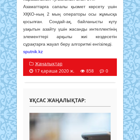
Азаматтарға сапалы қызмет көрсету үшін
ХҚКО-ның 2 мың операторы осы жұмысқа
қосылған. Сондай-ақ, байланысты күту
уақытын азайту үшін жасанды интеллектінің
элементтері арқылы жиі кездесетін
сұрақтарға жауап беру алгоритмі енгізіледі.
sputnik.kz
Жаңалықтар
17 қараша 2020 ж.
858
0
ҰҚСАС ЖАҢАЛЫҚТАР: