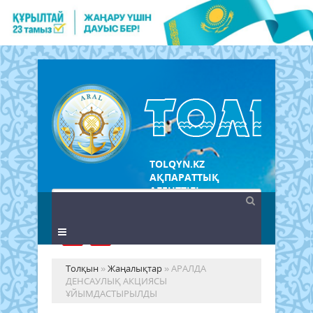
TOLQYN.KZ
АҚПАРАТТЫҚ
АГЕНТТІГІ
Толқын
»
Жаңалықтар
» АРАЛДА
ДЕНСАУЛЫҚ АКЦИЯСЫ
ҰЙЫМДАСТЫРЫЛДЫ