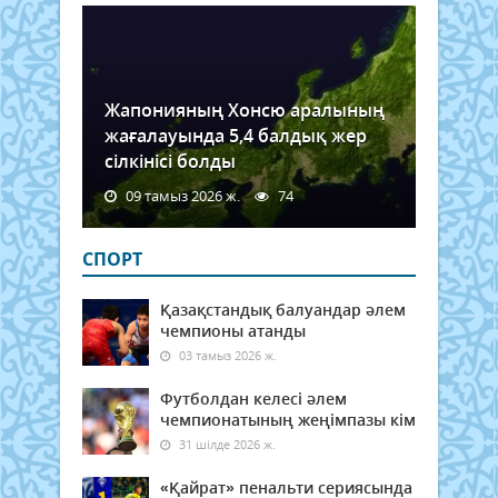
Жапонияның Хонсю аралының
жағалауында 5,4 балдық жер
сілкінісі болды
09 тамыз 2026 ж.
74
СПОРТ
Қазақстандық балуандар әлем
чемпионы атанды
03 тамыз 2026 ж.
Футболдан келесі әлем
чемпионатының жеңімпазы кім
31 шілде 2026 ж.
«Қайрат» пенальти сериясында