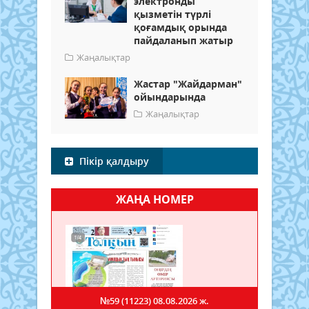
электронды
қызметін түрлі
қоғамдық орында
пайдаланып жатыр
Жаңалықтар
Жастар "Жайдарман"
ойындарында
Жаңалықтар
Пікір қалдыру
ЖАҢА НОМЕР
№59 (11223)
08.08.2026 ж.