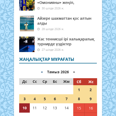
«Омонияны» жеңіп,
30 шілде 2026 ж.
Айзере шахматтан қос алтын
алды
28 шілде 2026 ж.
Жас теннисші ірі халықаралық
турнирде үздіктер
27 шілде 2026 ж.
ЖАҢАЛЫҚТАР МҰРАҒАТЫ
«
Тамыз 2026 »
Дс
Сс
Ср
Бс
Жм
Сб
Жс
1
2
3
4
5
6
7
8
9
10
11
12
13
14
15
16