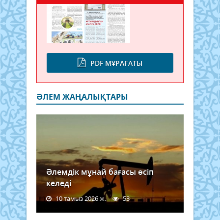
PDF МҰРАҒАТЫ
ӘЛЕМ ЖАҢАЛЫҚТАРЫ
Әлемдік мұнай бағасы өсіп
келеді
10 тамыз 2026 ж.
53