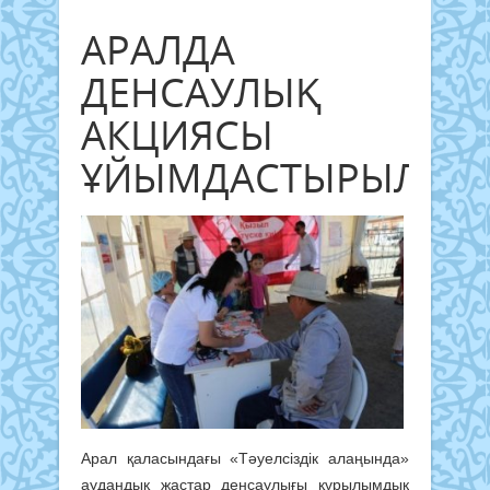
АРАЛДА
ДЕНСАУЛЫҚ
АКЦИЯСЫ
ҰЙЫМДАСТЫРЫЛДЫ
Арал қаласындағы «Тәуелсіздік алаңында»
аудандық жастар денсаулығы құрылымдық