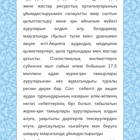
және жастар ресурстық орталықтарының
ұйымдастыруымен салауатты өмір салтын
қалыптастыру және қан айналым жүйесі
ауруларын алдын алу, болдырмау
мақсатында «Қызыл түске киін» ұранымен
акция өтті.Акцияға аудандық медицина
қызметкерлері, қала тұрғындары мен жастар
қатысты. Статистикалық мәліметтерге
сүйенсек жыл сайын әлем бойынша 17,5
миллион адам жүрек-қан тамырлары
ауруларынан көз жұматындығы туралы
ресми дерек бар. Сол себепті де акция
аудан тұрғындарының назарын өлім-жітімнің
негізгі себептерінің бірі болып табылатын
жүрек-қан тамырлары ауруларының алдын
алуға, уақытылы дәрігерлік тексерулерден
өтуге, денсаулықты нығайтуға мән беруге
шақыру мақсатында ұйымдастырылды.