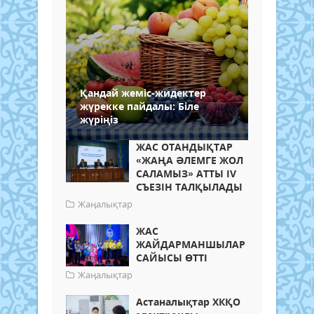
Қандай жеміс-жидектер
жүрекке пайдалы: Біле
жүріңіз
ЖАС ОТАНДЫҚТАР
«ЖАҢА ӘЛЕМГЕ ЖОЛ
САЛАМЫЗ» АТТЫ IV
СЪЕЗІН ТАЛҚЫЛАДЫ
Жаңалықтар
ЖАС
ЖАЙДАРМАНШЫЛАР
САЙЫСЫ ӨТТІ
Жаңалықтар
Астаналықтар ХКҚО