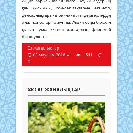
Акция барысында жиналған қауым өздерінің
қан қысымын, бой-салмақтарын өлшетіп,
денсаулықтарына байланысты дәрігерлердің
ақыл-кеңестеріне жүгінді. Акция соңы біркелкі
қызыл түске киінген жастардың флешмоб
биіне ұласты.
Жаңалықтар
08 маусым 2018 ж.
1 541
0
ҰҚСАС ЖАҢАЛЫҚТАР: