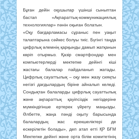
Бұған дейін оқушылар үшінші сыныптан
бастап «Ақпараттық-коммуникациялық
технологиялар» пәнін оқыған болатын.
«Оқу бағдарламасы сұраныс пен уақыт
талаптарына сәйкес болуы тиіс. Бүгінгі таңда
цифрлық әлемнің қарқынды дамып жатқанын
көріп отырмыз. Қазір смартфондар мен
компьютерлерді мектепке дейінгі кіші
жастағы балалар пайдаланып жатады.
Цифрлық сауаттылық – оқу мен жазу сияқты
негізгі дағдылардың біріне айналып келеді.
Сондықтан балаларды цифрлық сауаттылық
және ақпараттық қауіпсіздік негіздеріне
мүмкіндігінше ертерек үйрету маңызды.
Әлбетте, жаңа пәнді оқыту барысында
балалардың жас ерекшеліктері де
ескерілетін болады», деп атап өтті ҚР БҒМ
Мектепке дейінгі және орта білім комитетінің