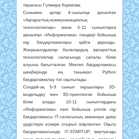
төрағасы Гүлмира Кәрімова.
Сонымен қатар 4-сыныпқа арналған
«Ақпараттық-коммуникациялық
технологиялар» және 5-11 сыныптарға
арналған «Информатика» пәндері бойынша
оқу бағдарламалары қайта қаралды.
Жаңашылдықтар балалардың ақпараттық
технологиялар саласында сапалы білім
алуына бағытталған. Мектеп бағдарламасы
шеңберінде ең танымал Python
бағдарламалау тілі оқытылады.
Сондай-ақ 5-9 сынып оқушылары 3D-
модельдеу мен 3D-принтингке бойынша
білім алады. 10-11 сыныптардағы
«Информатика» пәні бойынша үлгілік оқу
бағдарламасы IT-саласының заманауи даму
үрдістерін ескере отырып әзірленген. Оқыту
бағдарламасында IT-STARTUP, виртуалды