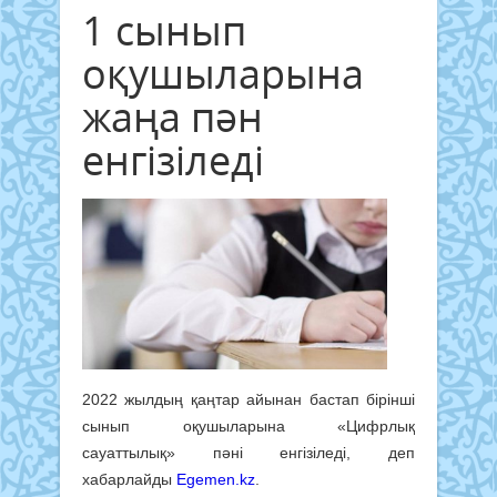
1 сынып
оқушыларына
жаңа пән
енгізіледі
2022 жылдың қаңтар айынан бастап бірінші
сынып оқушыларына «Цифрлық
сауаттылық» пәні енгізіледі, деп
хабарлайды
Egemen.kz
.