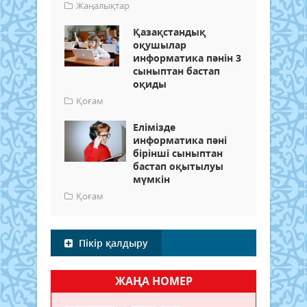
Жаңалықтар
Қазақстандық
оқушылар
информатика пәнін 3
сыныптан бастап
оқиды
Қоғам
Елімізде
информатика пәні
бірінші сыныптан
бастап оқытылуы
мүмкін
Қоғам
Пікір қалдыру
ЖАҢА НОМЕР