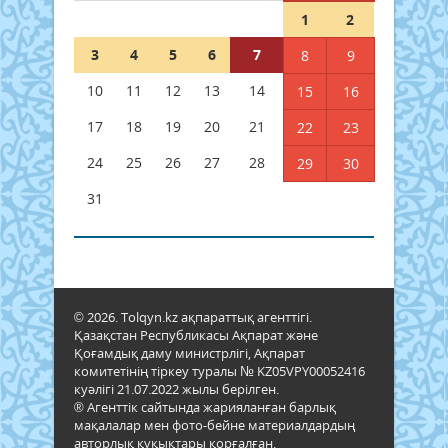
1
2
3
4
5
6
7
8
9
10
11
12
13
14
15
16
17
18
19
20
21
22
23
24
25
26
27
28
29
30
31
© 2026. Tolqyn.kz ақпараттық агенттігі.
Қазақстан Республикасы Ақпарат және
Қоғамдық даму министрлігі, Ақпарат
комитетінің тіркеу туралы № KZ05VPY00052416
куәлігі 21.07.2022 жылы берілген.
® Агенттік сайтында жарияланған барлық
мақалалар мен фото-бейне материалдардың
авторлық құқықтары қорғалған.