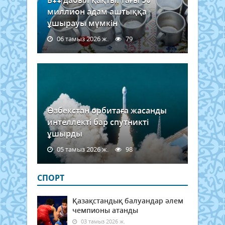
БҰҰ дабыл қақты: Тағы 50
миллион адам аштыққа
ұшырауы мүмкін
06 тамыз 2026 ж.
79
Өзбекстан орбитаға жасанды
интеллекті бар спутникті
ұшырды
05 тамыз 2026 ж.
98
СПОРТ
Қазақстандық балуандар әлем
чемпионы атанды
03 тамыз 2026 ж.