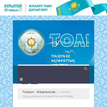
TOLQYN.KZ
АҚПАРАТТЫҚ
АГЕНТТІГІ
Толқын
»
Жаңалықтар
» 1 сынып
оқушыларына жаңа пән енгізіледі