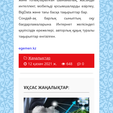
және толықтырылған шынайылық, жасанды
интеллект, мобильді қосымшаларды әзірлеу,
BigData және тағы басқа тақырыптар бар.
Сондай-ақ барлық сыныптың оқу
бағдарламаларына Интернет желісіндегі
қауіпсіздік ережелері, авторлық құқық туралы
тақырыптар енгізілген.
egemen.kz
Жаңалықтар
12 қазан 2021 ж.
648
0
ҰҚСАС ЖАҢАЛЫҚТАР: