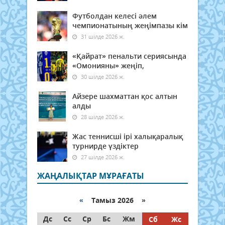
Футболдан келесі әлем
чемпионатының жеңімпазы кім
31 шілде 2026 ж.
«Қайрат» пенальти сериясында
«Омонияны» жеңіп,
30 шілде 2026 ж.
Айзере шахматтан қос алтын
алды
28 шілде 2026 ж.
Жас теннисші ірі халықаралық
турнирде үздіктер
27 шілде 2026 ж.
ЖАҢАЛЫҚТАР МҰРАҒАТЫ
«
Тамыз 2026 »
Дс
Сс
Ср
Бс
Жм
Сб
Жс