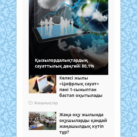
Қызылордалықтардың
сауаттылық деңгейі 80,1%
Келесі жылы
«Цифрлық сауат»
пәні 1-сыныптан
бастап оқытылады
Жаңалықтар
Жаңа оқу жылында
оқушыларды қандай
жаңашылдық күтіп
тұр?