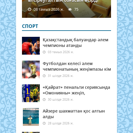
08 тамыз 2026 ж.
75
СПОРТ
Қазақстандық балуандар әлем
чемпионы атанды
03 тамыз 2026 ж.
Футболдан келесі әлем
чемпионатының жеңімпазы кім
31 шілде 2026 ж.
«Қайрат» пенальти сериясында
«Омонияны» жеңіп,
30 шілде 2026 ж.
Айзере шахматтан қос алтын
алды
28 шілде 2026 ж.