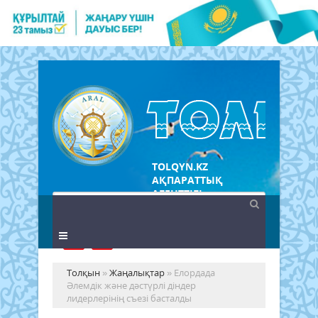
TOLQYN.KZ
АҚПАРАТТЫҚ
АГЕНТТІГІ
Толқын
»
Жаңалықтар
» Елордада
Әлемдік және дәстүрлі діндер
лидерлерінің съезі басталды