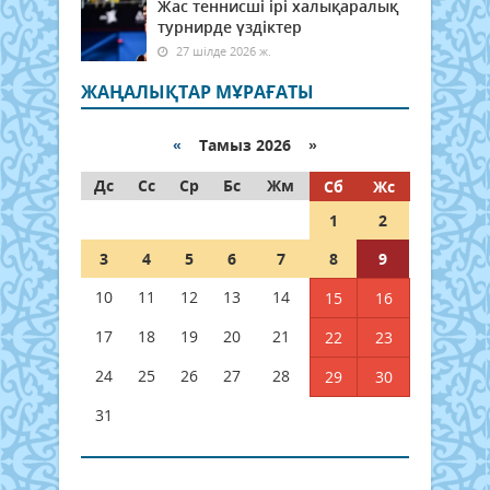
Жас теннисші ірі халықаралық
турнирде үздіктер
27 шілде 2026 ж.
ЖАҢАЛЫҚТАР МҰРАҒАТЫ
«
Тамыз 2026 »
Дс
Сс
Ср
Бс
Жм
Сб
Жс
1
2
3
4
5
6
7
8
9
10
11
12
13
14
15
16
17
18
19
20
21
22
23
24
25
26
27
28
29
30
31