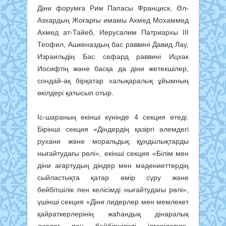
Діни форумға Рим Папасы Франциск, Әл-
Азхардың Жоғарғы имамы Ахмед Мохаммед
Ахмед ат-Тайеб, Иерусалим Патриархы III
Теофил, Ашкеназдың бас раввині Давид Лау,
Израильдің Бас сефард раввині Ицхак
Иосифтің және басқа да діни жетекшілер,
сондай-ақ бірқатар халықаралық ұйымның
өкілдері қатысып отыр.
Іс-шараның екінші күнінде 4 секция өтеді.
Бірінші секция «Діндердің қазіргі әлемдегі
рухани және моральдық құндылықтарды
нығайтудағы рөлі», екінші секция «Білім мен
діни ағартудың діндер мен мәдениеттердің
сыйластықта қатар өмір сүру және
бейбітшілік пен келісімді нығайтудағы рөлі»,
үшінші секция «Діни лидерлер мен мемлекет
қайраткерлерінің жаһандық дінаралық
диалог пен бейбітшілікті ілгерілетуге,