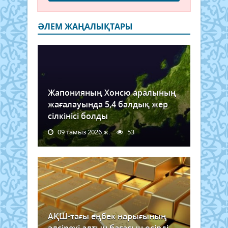
ӘЛЕМ ЖАҢАЛЫҚТАРЫ
Жапонияның Хонсю аралының
жағалауында 5,4 балдық жер
сілкінісі болды
09 тамыз 2026 ж.
53
АҚШ-тағы еңбек нарығының
әлсіреуі алтын бағасын өсірді