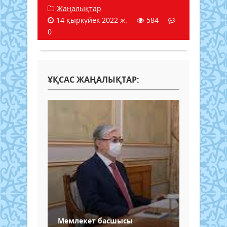
Жаңалықтар
14 қыркүйек 2022 ж.
584
0
ҰҚСАС ЖАҢАЛЫҚТАР:
Мемлекет басшысы