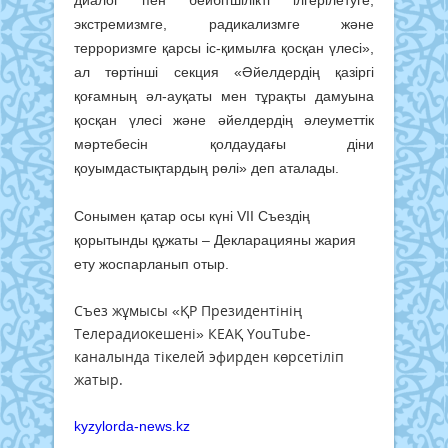
экстремизмге, радикализмге және
терроризмге қарсы іс-қимылға қосқан үлесі»,
ал төртінші секция «Әйелдердің қазіргі
қоғамның әл-ауқаты мен тұрақты дамуына
қосқан үлесі және әйелдердің әлеуметтік
мәртебесін қолдаудағы діни
қоуымдастықтардың рөлі» деп аталады.
Сонымен қатар осы күні VII Съездің
қорытынды құжаты – Декларацияны жария
ету жоспарланып отыр.
Съез жұмысы «ҚР Президентінің
Телерадиокешені» КЕАҚ YouTube-
каналында тікелей эфирден көрсетіліп
жатыр.
kyzylorda-news.kz