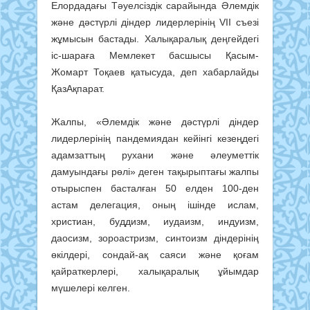
Елордадағы Тәуелсіздік сарайында Әлемдік
және дәстүрлі діндер лидерлерінің VII съезі
жұмысын бастады. Халықаралық деңгейдегі
іс-шараға Мемлекет басшысы Қасым-
Жомарт Тоқаев қатысуда, деп хабарлайды
ҚазАқпарат.
Жалпы, «Әлемдік және дәстүрлі діндер
лидерлерінің пандемиядан кейінгі кезеңдегі
адамзаттың рухани және әлеуметтік
дамуындағы рөлі» деген тақырыптағы жалпы
отырыспен басталған 50 елден 100-ден
астам делегация, оның ішінде ислам,
христиан, буддизм, иудаизм, индуизм,
даосизм, зороастризм, синтоизм діндерінің
өкілдері, сондай-ақ саяси және қоғам
қайраткерлері, халықаралық ұйымдар
мүшелері келген.