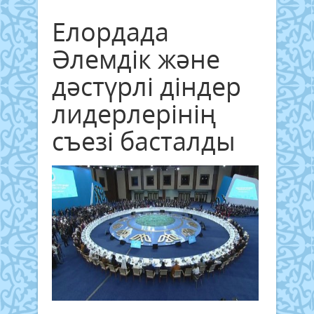
Елордада
Әлемдік және
дәстүрлі діндер
лидерлерінің
съезі басталды