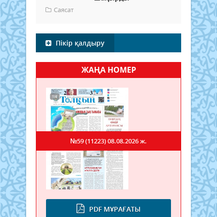
Саясат
Пікір қалдыру
ЖАҢА НОМЕР
№59 (11223)
08.08.2026 ж.
PDF МҰРАҒАТЫ