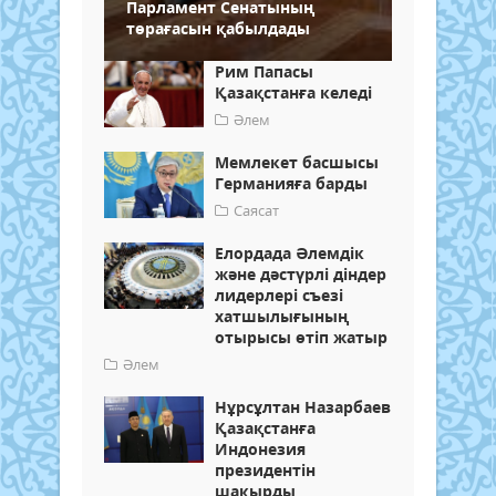
Парламент Сенатының
төрағасын қабылдады
Рим Папасы
Қазақстанға келеді
Әлем
Мемлекет басшысы
Германияға барды
Саясат
Елордада Әлемдік
және дәстүрлі діндер
лидерлері съезі
хатшылығының
отырысы өтіп жатыр
Әлем
Нұрсұлтан Назарбаев
Қазақстанға
Индонезия
президентін
шақырды