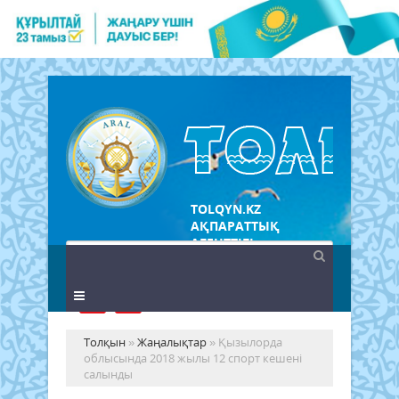
TOLQYN.KZ
АҚПАРАТТЫҚ
АГЕНТТІГІ
Толқын
»
Жаңалықтар
» Қызылорда
облысында 2018 жылы 12 спорт кешені
салынды