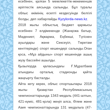
есебінен, қалған 5 мемлекеттік-жекеменшік
әріптестік аясында салынды. Бұл туралы
облыс әкімінің есепті кездесуінде белгілі
болды, деп хабарлайды
Kyzylorda-news.kz
.
2018 жылы облыстық бюджет қаржысы
есебінен 7 елдімекенде (Жанқожа батыр,
Мәдениет, Ақжарма, Еңбекші, Түгіскен
ауылдары және Сексеуіл, Төретам
кенттерінде) спорт кешендері салынды.Оған
қоса, «Мұз айдыны» спорт кешенінде ашық
жүзу бассейні ашылды.
Қызылорда қаласындағы Ғ.Мұратбаев
атындағы орталық стадионды қайта
жаңғырту басталды.
Айта кету керек, облыс спортшылары 2018
жылы Қазақстан Республикасының
чемпионаттарында 1343 медаль (441-алтын,
421-күміс, 481-қола) жеңіп алса, Әлем және
Азия чемпионаттарында 131 медальға (47-