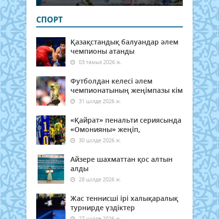
СПОРТ
Қазақстандық балуандар әлем
чемпионы атанды
03 тамыз 2026 ж.
Футболдан келесі әлем
чемпионатының жеңімпазы кім
31 шілде 2026 ж.
«Қайрат» пенальти сериясында
«Омонияны» жеңіп,
30 шілде 2026 ж.
Айзере шахматтан қос алтын
алды
28 шілде 2026 ж.
Жас теннисші ірі халықаралық
турнирде үздіктер
27 шілде 2026 ж.