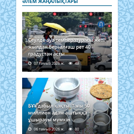
ӘЛЕМ ЖАҢАЛЫҚТАРЫ
Сеулде ауа температурасы жеті
жылдан бері алғаш рет 40
градустан асты
07 тамыз 2026 ж.
48
БҰҰ дабыл қақты: Тағы 50
миллион адам аштыққа
ұшырауы мүмкін
06 тамыз 2026 ж.
80