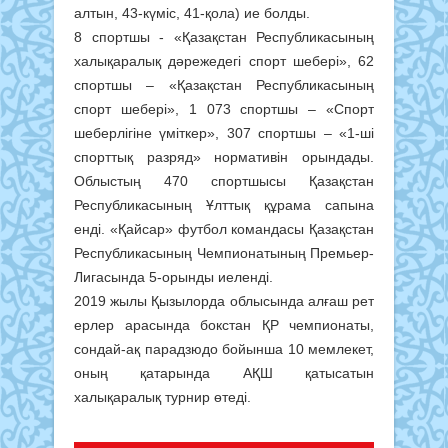
алтын, 43-күміс, 41-қола) ие болды.
8 спортшы - «Қазақстан Республикасының
халықаралық дәрежедегі спорт шебері», 62
спортшы – «Қазақстан Республикасының
спорт шебері», 1 073 спортшы – «Спорт
шеберлігіне үміткер», 307 спортшы – «1-ші
cпорттық разряд» нормативін орындады.
Облыстың 470 спортшысы Қазақстан
Республикасының Ұлттық құрама сапына
енді. «Қайсар» футбол командасы Қазақстан
Республикасының Чемпионатының Премьер-
Лигасында 5-орынды иеленді.
2019 жылы Қызылорда облысында алғаш рет
ерлер арасында бокстан ҚР чемпионаты,
сондай-ақ парадзюдо бойынша 10 мемлекет,
оның қатарында АҚШ қатысатын
халықаралық турнир өтеді.