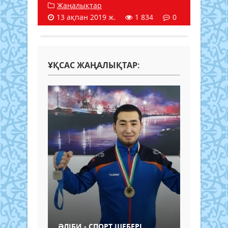
Жаңалықтар
13 ақпан 2019 ж.
1 834
0
ҰҚСАС ЖАҢАЛЫҚТАР:
ӘЛІБИ - СПОРТ ШЕБЕРІ