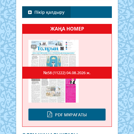
Пікір қалдыру
ЖАҢА НОМЕР
№58 (11222)
04.08.2026 ж.
PDF МҰРАҒАТЫ