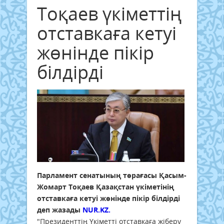
Тоқаев үкіметтің
отставкаға кетуі
жөнінде пікір
білдірді
Парламент сенатының төрағасы Қасым-
Жомарт Тоқаев Қазақстан үкіметінің
отставкаға кетуі жөнінде пікір білдірді
деп жазады
NUR.KZ.
"Президенттің Үкіметті отставкаға жіберу