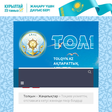
TOLQYN.KZ
АҚПАРАТТЫҚ
АГЕНТТІГІ
Толқын
»
Жаңалықтар
» Тоқаев үкіметтің
отставкаға кетуі жөнінде пікір білдірді