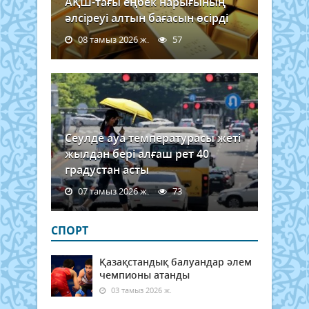
АҚШ-тағы еңбек нарығының
әлсіреуі алтын бағасын өсірді
08 тамыз 2026 ж.
57
Сеулде ауа температурасы жеті
жылдан бері алғаш рет 40
градустан асты
07 тамыз 2026 ж.
73
СПОРТ
Қазақстандық балуандар әлем
чемпионы атанды
03 тамыз 2026 ж.