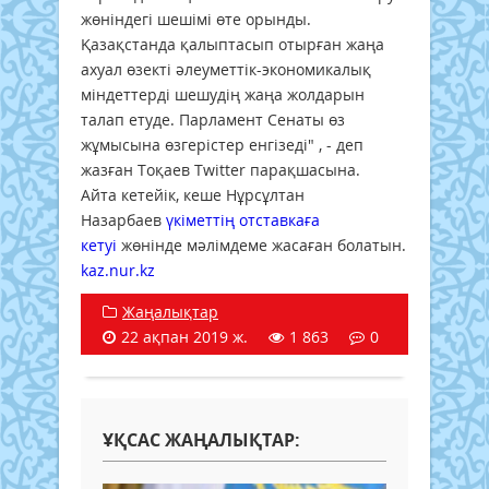
жөніндегі шешімі өте орынды.
Қазақстанда қалыптасып отырған жаңа
ахуал өзекті әлеуметтік-экономикалық
міндеттерді шешудің жаңа жолдарын
талап етуде. Парламент Сенаты өз
жұмысына өзгерістер енгізеді" , - деп
жазған Тоқаев Twitter парақшасына.
Айта кетейік, кеше Нұрсұлтан
Назарбаев
үкіметтің отставкаға
кетуі
жөнінде мәлімдеме жасаған болатын.
kaz.nur.kz
Жаңалықтар
22 ақпан 2019 ж.
1 863
0
ҰҚСАС ЖАҢАЛЫҚТАР: