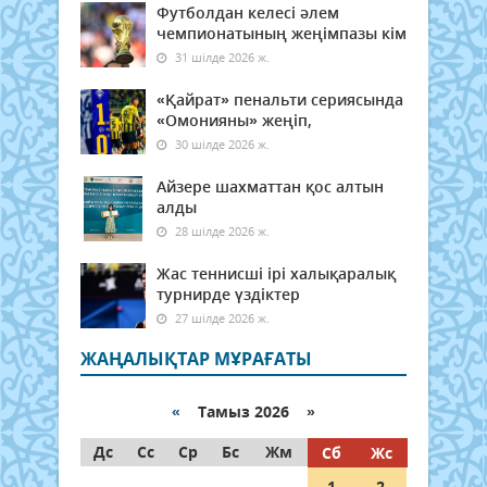
Футболдан келесі әлем
чемпионатының жеңімпазы кім
31 шілде 2026 ж.
«Қайрат» пенальти сериясында
«Омонияны» жеңіп,
30 шілде 2026 ж.
Айзере шахматтан қос алтын
алды
28 шілде 2026 ж.
Жас теннисші ірі халықаралық
турнирде үздіктер
27 шілде 2026 ж.
ЖАҢАЛЫҚТАР МҰРАҒАТЫ
«
Тамыз 2026 »
Дс
Сс
Ср
Бс
Жм
Сб
Жс
1
2