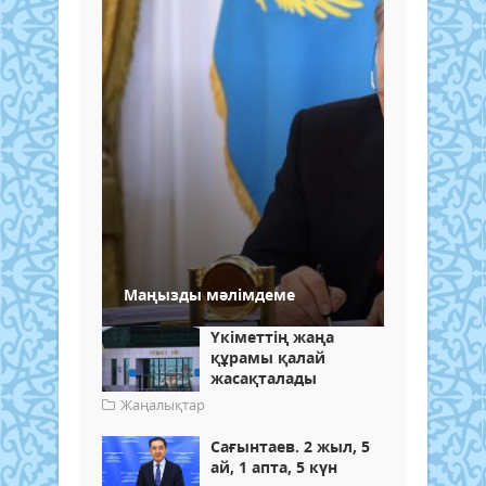
Маңызды мәлімдеме
Үкіметтің жаңа
құрамы қалай
жасақталады
Жаңалықтар
Сағынтаев. 2 жыл, 5
ай, 1 апта, 5 күн