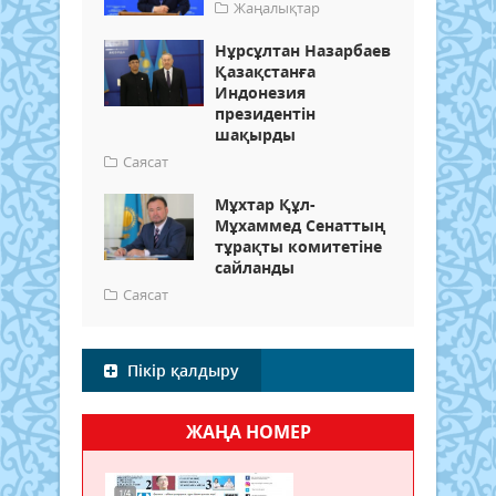
Жаңалықтар
Нұрсұлтан Назарбаев
Қазақстанға
Индонезия
президентін
шақырды
Саясат
Мұхтар Құл-
Мұхаммед Сенаттың
тұрақты комитетіне
сайланды
Саясат
Пікір қалдыру
ЖАҢА НОМЕР