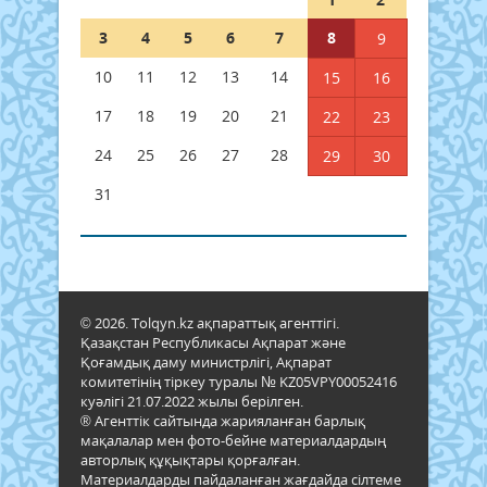
3
4
5
6
7
8
9
10
11
12
13
14
15
16
17
18
19
20
21
22
23
24
25
26
27
28
29
30
31
© 2026. Tolqyn.kz ақпараттық агенттігі.
Қазақстан Республикасы Ақпарат және
Қоғамдық даму министрлігі, Ақпарат
комитетінің тіркеу туралы № KZ05VPY00052416
куәлігі 21.07.2022 жылы берілген.
® Агенттік сайтында жарияланған барлық
мақалалар мен фото-бейне материалдардың
авторлық құқықтары қорғалған.
Материалдарды пайдаланған жағдайда сілтеме