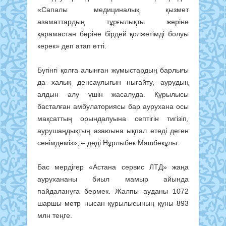
«Сапалы медициналық қызмет
азаматтардың тұрғылықты жеріне
қарамастан бәріне бірдей қолжетімді болуы
керек» деп атап өтті.
Бүгінгі қолға алынған жұмыстардың барлығы
да халық денсаулығын нығайту, аурудың
алдын алу үшін жасалуда. Құрылысы
басталған амбулаториясы бар аурухана осы
мақсаттың орындалуына септігін тигізіп,
аурушаңдықтың азаюына ықпал етеді деген
сенімдеміз», – деді Нұрлыбек Машбекұлы.
Бас мердігер «Астана сервис ЛТД» жаңа
аурухананы биыл мамыр айында
пайдалануға бермек. Жалпы ауданы 1072
шаршы метр нысан құрылысының құны 893
млн теңге.