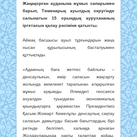
Жаңақорған ауданына жұмыс сапарымен
барып, Төменарық ауылдық округінде
салынатын 15 орындық аурухананың
іргетасын қалау рәсіміне қатысты.
Аймақ басшысы ауыл тұрғындарын жаңа
нысан құрылысының басталуымен
құттықтады.
«Адамның баға жетпес байлығы –
денсаулығын, өмір сапасын жақсарту
жолында мемлекет тарапынан атқарылған
жұмыс ауқымды. Әлемдегі геосаяси
ахуалдан туындаған экономикалық
қиындықтарға қарамастан Президентіміз
Қасым-Жомарт Кемелұлы денсаулық сақтау
саласын дамытуды басым бағыттардың бірі
ретінде белгілеп, халыққа арнаған
Жолдауларында нақты талаптар қойды.