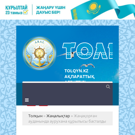
TOLQYN.KZ
АҚПАРАТТЫҚ
АГЕНТТІГІ
Толқын
»
Жаңалықтар
» Жаңақорған
ауданында аурухана құрылысы басталды