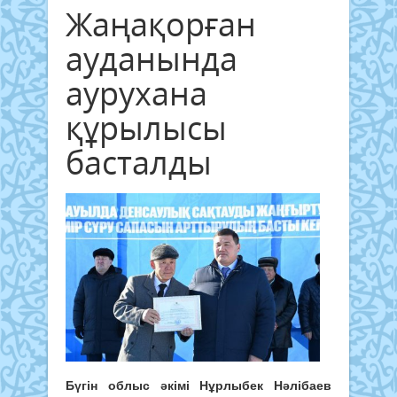
Жаңақорған
ауданында
аурухана
құрылысы
басталды
Бүгін облыс әкімі Нұрлыбек Нәлібаев