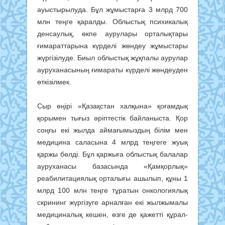
ауыстырылуда. Бұл жұмыстарға 3 млрд 700
млн теңге қаралды. Облыстық психикалық
денсаулық, өкпе аурулары орталықтары
ғимараттарына күрделі жөндеу жұмыстары
жүргізілуде. Биыл облыстық жұқпалы аурулар
ауруханасының ғимараты күрделі жөндеуден
өткізілмек.
Сыр өңірі «Қазақстан халқына» қоғамдық
қорымен тығыз әріптестік байланыста. Қор
соңғы екі жылда аймағымыздың білім мен
медицина саласына 4 млрд теңгеге жуық
қаржы бөлді. Бұл қаржыға облыстық балалар
ауруханасы базасында «Қамқорлық»
реабилитациялық орталығы ашылып, құны 1
млрд 100 млн теңге тұратын онкологиялық
скрининг жүргізуге арналған екі жылжымалы
медициналық кешен, өзге де қажетті құрал-