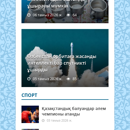
ұшырауы мүмкін
06 тамыз 2026 ж.
64
Өзбекстан орбитаға жасанды
интеллекті бар спутникті
ұшырды
05 тамыз 2026 ж.
85
СПОРТ
Қазақстандық балуандар әлем
чемпионы атанды
03 тамыз 2026 ж.