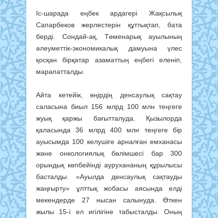
Іс-шарада еңбек ардагері Жақсылық
Сапарбеков жерлестерін құттықтап, бата
берді. Сондай-ақ, Төменарық ауылының
әлеуметтік-экономикалық дамуына үлес
қосқан бірқатар азаматтың еңбегі еленіп,
марапатталды.
Айта кетейік, өңірдің денсаулық сақтау
саласына биыл 156 млрд 100 млн теңгеге
жуық қаржы бағытталуда. Қызылорда
қаласында 36 млрд 400 млн теңгеге бір
ауысымда 100 келушіге арналған емханасы
және онкологиялық бөлімшесі бар 300
орындық көпбейінді аурухананың құрылысы
басталды. «Ауылда денсаулық сақтауды
жаңғырту» ұлттық жобасы аясында елді
мекендерде 27 нысан салынуда. Өткен
жылы 15-і ел игілігіне табысталды. Оның