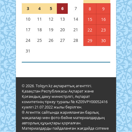
3
4
5
6
7
8
9
10
11
12
13
14
15
16
17
18
19
20
21
22
23
24
25
26
27
28
29
30
31
© 2026. Tolqyn.kz ақпараттық агенттігі.
Қазақстан Республикасы Ақпарат және
Қоғамдық даму министрлігі, Ақпарат
комитетінің тіркеу туралы № KZ05VPY00052416
куәлігі 21.07.2022 жылы берілген.
® Агенттік сайтында жарияланған барлық
мақалалар мен фото-бейне материалдардың
авторлық құқықтары қорғалған.
Материалдарды пайдаланған жағдайда сілтеме