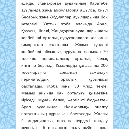
ішінде, Жаңақорған ауданының Қаратөбе
ауылында жаңа амбулатория ашылса, биыл
Бесарық және Әбдіғаппар ауылдарында бой
көтереді. Ұлттық жоба аясында Арал,
Қазалы, Шиелі, Жаңақорған аудандарындағы
көпбейінді орталық ауруханаларға қосымша
ғимараттар салынады. Жақын күндері
көпбейінді облыстық аурухана жанынан 70
төсектік перинаталдық орталық халық
игілігіне беріледі. Қызылорда қаласында 200
төсек-орынға арналған заманауи
перинаталдық орталық құрылысы
басталады. Жоба құны 30 млрд теңге.
Мамыр айында Қан орталығы қызметіне
кіріседі. Мұнан бөлек, жергілікті бюджеттен
Арал ауданында «Қамқорлық» оңалту
орталығының құрылысы басталады. Жалпы
9 медициналық нысанға күрделі жөндеу
жүргізіліп, 5 нысанның жылу жүйесі газға