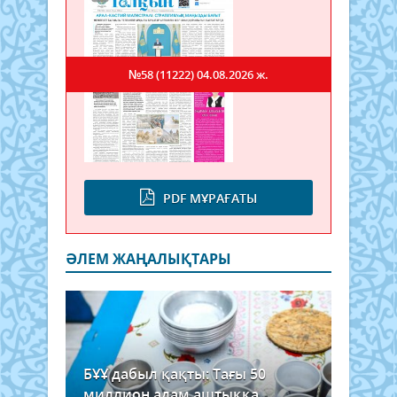
№58 (11222)
04.08.2026 ж.
PDF МҰРАҒАТЫ
ӘЛЕМ ЖАҢАЛЫҚТАРЫ
БҰҰ дабыл қақты: Тағы 50
миллион адам аштыққа