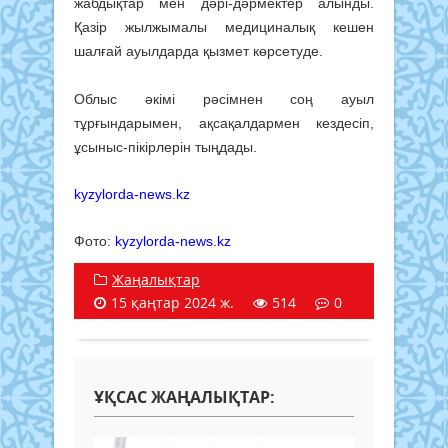
жабдықтар мен дәрі-дәрмектер алынды.
Қазір жылжымалы медициналық кешен
шалғай ауылдарда қызмет көрсетуде.
Облыс әкімі рәсімнен соң ауыл
тұрғындарымен, ақсақалдармен кездесіп,
ұсыныс-пікірлерін тыңдады.
kyzylorda-news.kz
Фото:
kyzylorda-news.kz
Жаңалықтар
15 қаңтар 2024 ж.
514
0
ҰҚСАС ЖАҢАЛЫҚТАР: