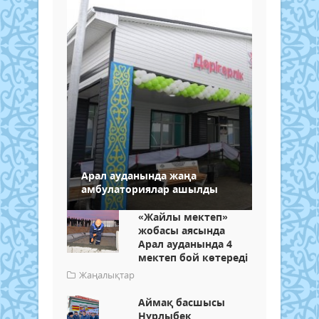
Арал ауданында жаңа
амбулаториялар ашылды
«Жайлы мектеп»
жобасы аясында
Арал ауданында 4
мектеп бой көтереді
Жаңалықтар
Аймақ басшысы
Нұрлыбек