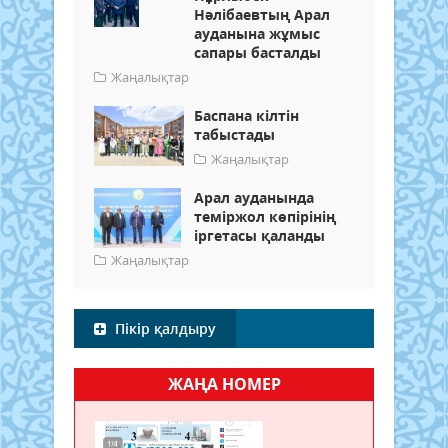
Нәлібаевтың Арал
ауданына жұмыс
сапары басталды
Жаңалықтар
Баспана кілтін
табыстады
Жаңалықтар
Арал ауданында
теміржол көпірінің
іргетасы қаланды
Жаңалықтар
Пікір қалдыру
ЖАҢА НОМЕР