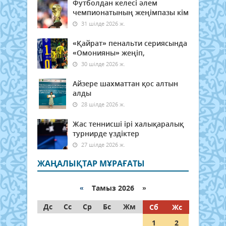
Футболдан келесі әлем
чемпионатының жеңімпазы кім
31 шілде 2026 ж.
«Қайрат» пенальти сериясында
«Омонияны» жеңіп,
30 шілде 2026 ж.
Айзере шахматтан қос алтын
алды
28 шілде 2026 ж.
Жас теннисші ірі халықаралық
турнирде үздіктер
27 шілде 2026 ж.
ЖАҢАЛЫҚТАР МҰРАҒАТЫ
«
Тамыз 2026 »
Дс
Сс
Ср
Бс
Жм
Сб
Жс
1
2