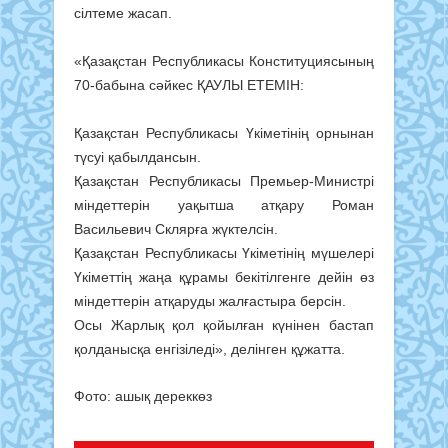
сілтеме жасап.
«Қазақстан Республикасы Конституциясының
70-бабына сәйкес ҚАУЛЫ ЕТЕМІН:
Қазақстан Республикасы Үкіметінің орнынан
түсуі қабылдансын.
Қазақстан Республикасы Премьер-Министрі
міндеттерін уақытша атқару Роман
Васильевич Склярға жүктелсін.
Қазақстан Республикасы Үкіметінің мүшелері
Үкіметтің жаңа құрамы бекітілгенге дейін өз
міндеттерін атқаруды жалғастыра берсін.
Осы Жарлық қол қойылған күнінен бастап
қолданысқа енгізіледі», делінген құжатта.
Фото: ашық дереккөз