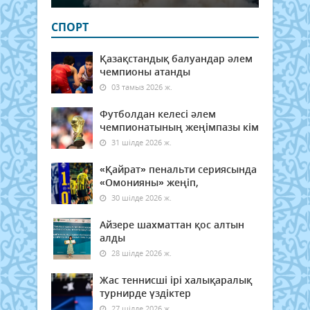
СПОРТ
Қазақстандық балуандар әлем
чемпионы атанды
03 тамыз 2026 ж.
Футболдан келесі әлем
чемпионатының жеңімпазы кім
31 шілде 2026 ж.
«Қайрат» пенальти сериясында
«Омонияны» жеңіп,
30 шілде 2026 ж.
Айзере шахматтан қос алтын
алды
28 шілде 2026 ж.
Жас теннисші ірі халықаралық
турнирде үздіктер
27 шілде 2026 ж.