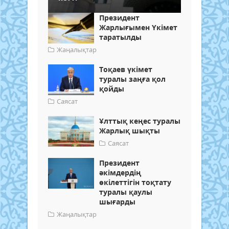
Президент
Жарлығымен Үкімет
таратылды
Жаңалықтар
Тоқаев үкімет
туралы заңға қол
қойды
Саясат
Ұлттық кеңес туралы
Жарлық шықты
Саясат
Президент
әкімдердің
өкілеттігін тоқтату
туралы қаулы
шығарды
Жаңалықтар