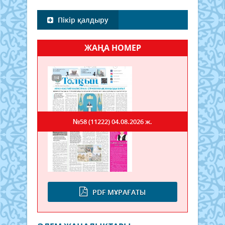
Пікір қалдыру
ЖАҢА НОМЕР
№58 (11222)
04.08.2026 ж.
PDF МҰРАҒАТЫ