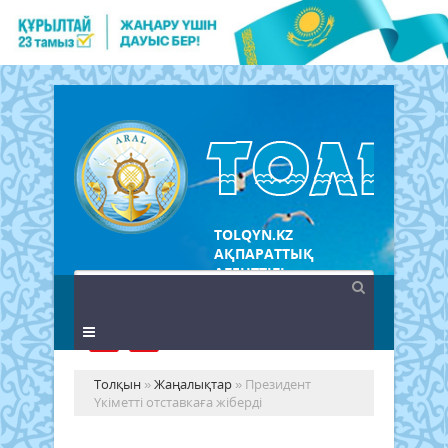
TOLQYN.KZ
АҚПАРАТТЫҚ
АГЕНТТІГІ
Толқын
»
Жаңалықтар
» Президент
Үкіметті отставкаға жіберді