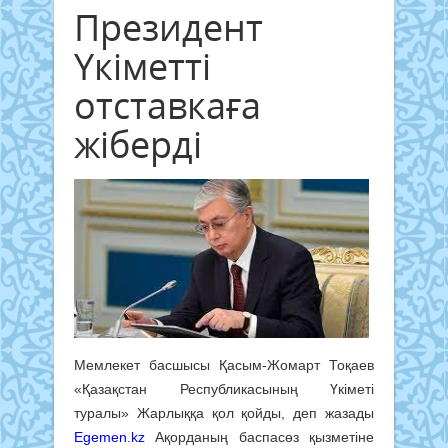
Президент
Үкіметті
отставкаға
жіберді
Мемлекет басшысы Қасым-Жомарт Тоқаев
«Қазақстан Республикасының Үкіметі
туралы» Жарлыққа қол қойды, деп жазады
Egemen.kz
Ақорданың баспасөз қызметіне