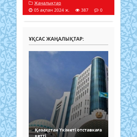
Жаңалықтар
05 ақпан 2024 ж.
387
0
ҰҚСАС ЖАҢАЛЫҚТАР:
Қазақстан Үкіметі отставкаға
кетті