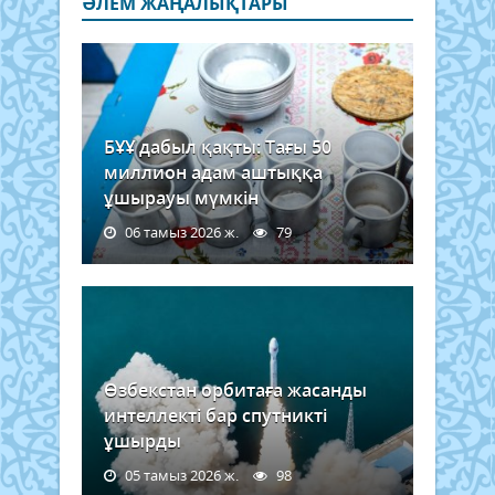
ӘЛЕМ ЖАҢАЛЫҚТАРЫ
БҰҰ дабыл қақты: Тағы 50
миллион адам аштыққа
ұшырауы мүмкін
06 тамыз 2026 ж.
79
Өзбекстан орбитаға жасанды
интеллекті бар спутникті
ұшырды
05 тамыз 2026 ж.
98