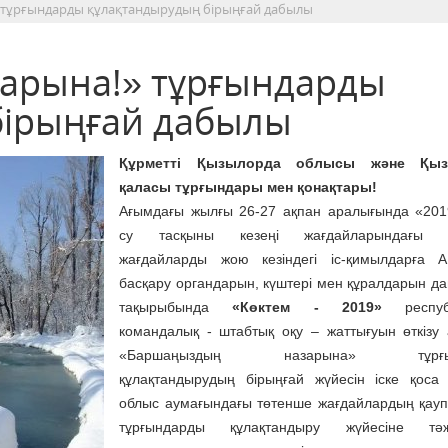
 тұрғындарды құлақтандырудың бірыңғай дабылы
арына!» тұрғындарды
бірыңғай дабылы
Құрметті Қызылорда облысы және Қыз
қаласы тұрғындары мен қонақтары!
Ағымдағы жылғы 26-27 ақпан аралығында «20
су тасқыны кезеңі жағдайларындағы т
жағдайларды жою кезіндегі іс-қимылдарға А
басқару органдарын, күштері мен құралдарын д
тақырыбында
«Көктем - 2019»
республ
командалық - штабтық оқу – жаттығуын өткізу
«Баршаңыздың назарына» тұрғын
құлақтандырудың бірыңғай жүйесін іске қоса
облыс аумағындағы төтенше жағдайлардың қауп
тұрғындарды құлақтандыру жүйесіне тәжі