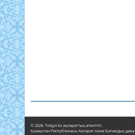
© 2026. Tolqyn.kz ақпараттық агенттігі.
Қазақстан Республикасы Ақпарат және Қоғамдық даму м