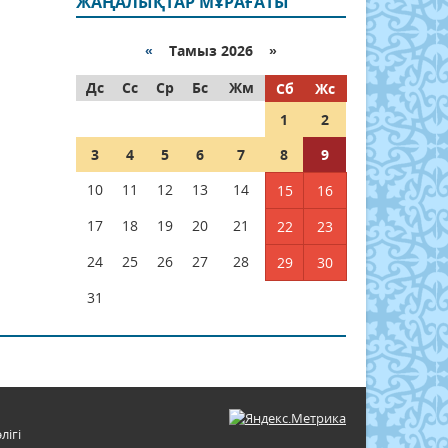
ЖАҢАЛЫҚТАР МҰРАҒАТЫ
«
Тамыз 2026 »
Дс
Сс
Ср
Бс
Жм
Сб
Жс
1
2
3
4
5
6
7
8
9
10
11
12
13
14
15
16
17
18
19
20
21
22
23
24
25
26
27
28
29
30
31
лігі