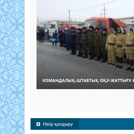
КОМАНДАЛЫҚ-ШТАБТЫҚ ОҚУ-ЖАТТЫҒУ Ө
Пікір қалдыру