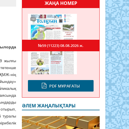
ЖАҢА НОМЕР
№59 (11223)
08.08.2026 ж.
ылорда
19 жылғы
өтенше
ҚМЖ-нің
айындау»
PDF МҰРАҒАТЫ
икалық
 аясында
дарды
ӘЛЕМ ЖАҢАЛЫҚТАРЫ
 отырып,
і туралы
рибелік