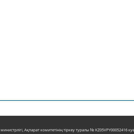
инистрлігі, Ақпарат комитетінің тіркеу туралы № KZ05VPY00052416 куә