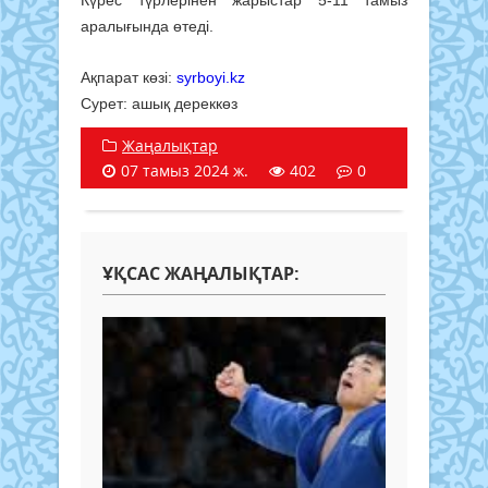
аралығында өтеді.
Ақпарат көзі:
syrboyi.kz
Сурет: ашық дереккөз
Жаңалықтар
07 тамыз 2024 ж.
402
0
ҰҚСАС ЖАҢАЛЫҚТАР: