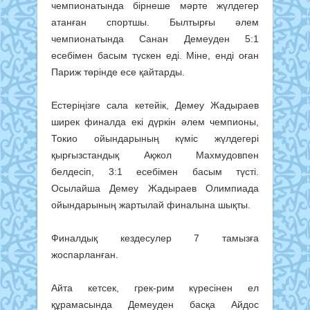
чемпионатында бірнеше мәрте жүлдегер
атанған спортшы. Былтырғы әлем
чемпионатында Санан Демеуден 5:1
есебімен басым түскен еді. Міне, енді оған
Париж төрінде есе қайтарды.
Естеріңізге сала кетейік, Демеу Жадыраев
ширек финалда екі дүркін әлем чемпионы,
Токио ойындарының күміс жүлдегері
қырғызстандық Ақжол Махмудовпен
белдесіп, 3:1 есебімен басым түсті.
Осылайша Демеу Жадыраев Олимпиада
ойындарының жартылай финалына шықты.
Финалдық кездесулер 7 тамызға
жоспарланған.
Айта кетсек, грек-рим күресінен ел
құрамасында Демеуден басқа Айдос