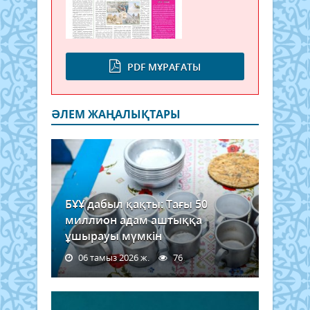
PDF МҰРАҒАТЫ
ӘЛЕМ ЖАҢАЛЫҚТАРЫ
БҰҰ дабыл қақты: Тағы 50
миллион адам аштыққа
ұшырауы мүмкін
06 тамыз 2026 ж.
76