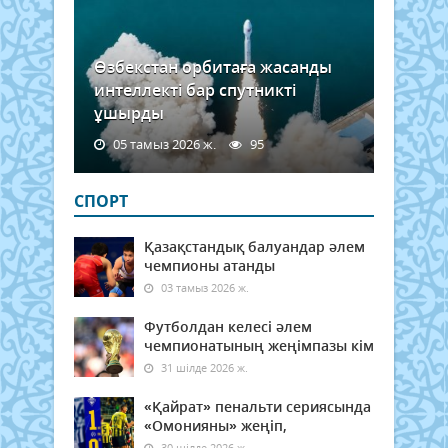
Өзбекстан орбитаға жасанды
интеллекті бар спутникті
ұшырды
05 тамыз 2026 ж.
95
СПОРТ
Қазақстандық балуандар әлем
чемпионы атанды
03 тамыз 2026 ж.
Футболдан келесі әлем
чемпионатының жеңімпазы кім
31 шілде 2026 ж.
«Қайрат» пенальти сериясында
«Омонияны» жеңіп,
30 шілде 2026 ж.