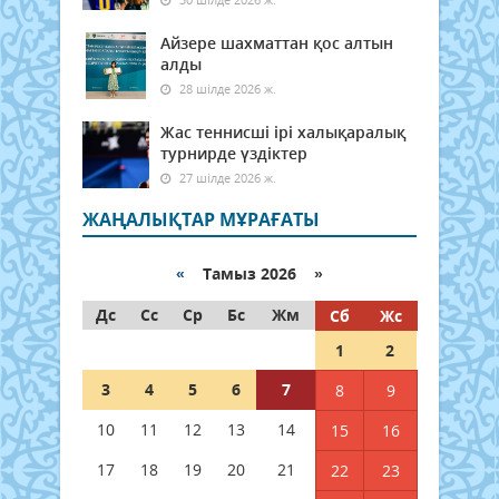
Айзере шахматтан қос алтын
алды
28 шілде 2026 ж.
Жас теннисші ірі халықаралық
турнирде үздіктер
27 шілде 2026 ж.
ЖАҢАЛЫҚТАР МҰРАҒАТЫ
«
Тамыз 2026 »
Дс
Сс
Ср
Бс
Жм
Сб
Жс
1
2
3
4
5
6
7
8
9
10
11
12
13
14
15
16
17
18
19
20
21
22
23