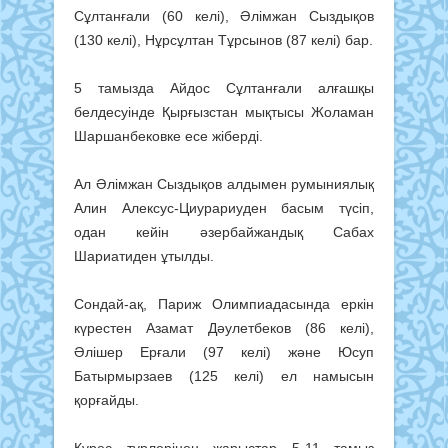
Сұлтанғали (60 келі), Әлімжан Сыздықов
(130 келі), Нұрсұлтан Тұрсынов (87 келі) бар.
5 тамызда Айдос Сұлтанғали алғашқы
белдесуінде Қырғызстан мықтысы Жоламан
Шаршанбековке есе жіберді.
Ал Әлімжан Сыздықов алдымен румыниялық
Алин Алексус-Циурариуден басым түсіп,
одан кейін әзербайжандық Сабах
Шариатиден ұтылды.
Сондай-ақ, Париж Олимпиадасында еркін
күрестен Азамат Дәулетбеков (86 келі),
Әлішер Ерғали (97 келі) және Юсуп
Батырмырзаев (125 келі) ел намысын
қорғайды.
Күрес түрлерінен жарыстар 5-11 тамыз