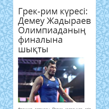
Грек-рим күресі:
Демеу Жадыраев
Олимпиаданың
финалына
шықты
Франция астанасы Париж қаласында өтіп