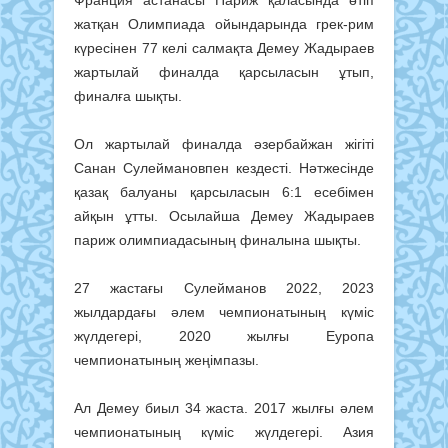
жатқан Олимпиада ойындарында грек-рим
күресінен 77 келі салмақта Демеу Жадыраев
жартылай финалда қарсыласын ұтып,
финалға шықты.
Ол жартылай финалда әзербайжан жігіті
Санан Сулеймановпен кездесті. Нәтжесінде
қазақ балуаны қарсыласын 6:1 есебімен
айқын ұтты. Осылайша Демеу Жадыраев
париж олимпиадасының финалына шықты.
27 жастағы Сулейманов 2022, 2023
жылдардағы әлем чемпионатының күміс
жүлдегері, 2020 жылғы Еуропа
чемпионатының жеңімпазы.
Ал Демеу биыл 34 жаста. 2017 жылғы әлем
чемпионатының күміс жүлдегері. Азия