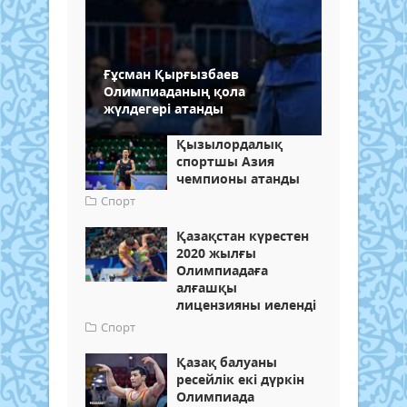
Ғұсман Қырғызбаев
Олимпиаданың қола
жүлдегері атанды
Қызылордалық
спортшы Азия
чемпионы атанды
Спорт
Қазақстан күрестен
2020 жылғы
Олимпиадаға
алғашқы
лицензияны иеленді
Спорт
Қазақ балуаны
ресейлік екі дүркін
Олимпиада