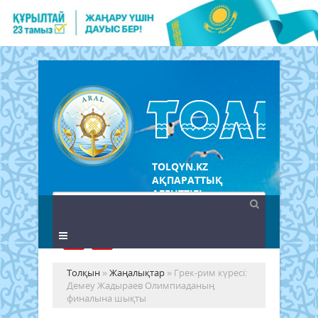
TOLQYN.KZ
АҚПАРАТТЫҚ
АГЕНТТІГІ
Толқын
»
Жаңалықтар
» Грек-рим күресі:
Демеу Жадыраев Олимпиаданың
финалына шықты