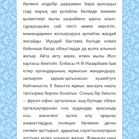
бөлімге әлдебір шаруамен бара қалсаңыз
сізді жарық әрі қолайлы бөлімде мекеме
қызметкері жылы шыраймен қарсы алып,
сұрауыңызға сай тиісті көмек көрсетіп,
мамандармен жолықтыруға қолайлы жағдай
жасайды. Мұндай бастама бүгінде еліміз
бойынша басқа облыстарда да қолға алынып
жатыр. Айта кету керек, өткен жылы Жол
картасы бекітіліп, Елбасы Н.Ә.Назарбаев Ішкі
істер органдарының жұмысын жандандыру,
халықпен қарым-қатынасын күшейтуге
байланысты 9 бағытта жұмыс жасауға нақты
тапсырма берген болатын. Соның бір бағыты
– фронт-офис орталығын ашу.Бүгінде облыс
орталықтарынан соң аудандар арасында
осы мәселені қолға алу арқылы
азаматтардың полиция бөліміне деген
сенімін арттырып, құқықтық сауаттылықтарын
арттыру қолға алынып жатыр. Жақында ғана