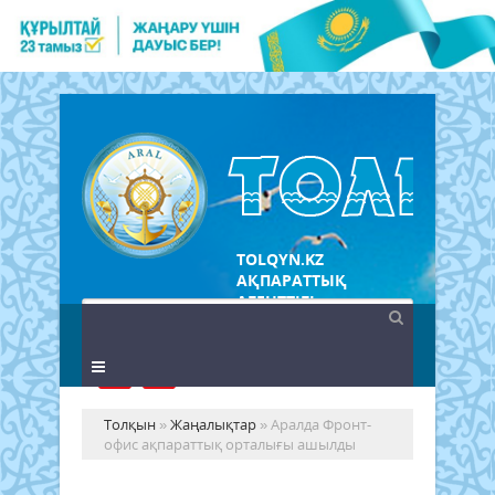
TOLQYN.KZ
АҚПАРАТТЫҚ
АГЕНТТІГІ
Толқын
»
Жаңалықтар
» Аралда Фронт-
офис ақпараттық орталығы ашылды