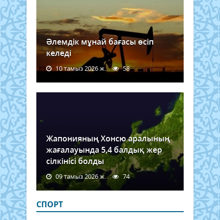
Әлемдік мұнай бағасы өсіп
келеді
10 тамыз 2026 ж.
58
Жапонияның Хонсю аралының
жағалауында 5,4 балдық жер
сілкінісі болды
09 тамыз 2026 ж.
74
СПОРТ