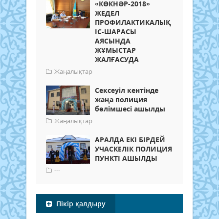
«КӨКНӘР-2018»
ЖЕДЕЛ
ПРОФИЛАКТИКАЛЫҚ
ІС-ШАРАСЫ
АЯСЫНДА
ЖҰМЫСТАР
ЖАЛҒАСУДА
Жаңалықтар
Сексеуіл кентінде
жаңа полиция
бөлімшесі ашылды
Жаңалықтар
АРАЛДА ЕКІ БІРДЕЙ
УЧАСКЕЛІК ПОЛИЦИЯ
ПУНКТІ АШЫЛДЫ
---
Пікір қалдыру