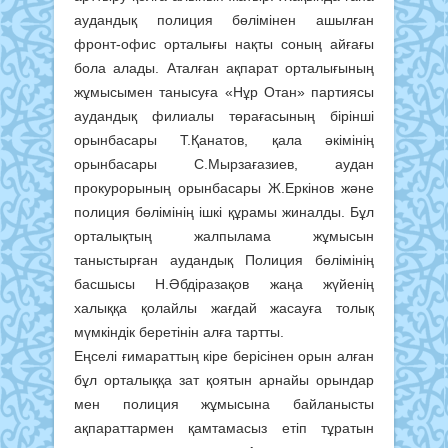
аудандық полиция бөлімінен ашылған
фронт-офис орталығы нақты соның айғағы
бола алады. Аталған ақпарат орталығының
жұмысымен танысуға «Нұр Отан» партиясы
аудандық филиалы төрағасының бірінші
орынбасары Т.Қанатов, қала әкімінің
орынбасары С.Мырзағазиев, аудан
прокурорының орынбасары Ж.Еркінов және
полиция бөлімінің ішкі құрамы жиналды. Бұл
орталықтың жалпылама жұмысын
таныстырған аудандық Полиция бөлімінің
басшысы Н.Әбдіразақов жаңа жүйенің
халыққа қолайлы жағдай жасауға толық
мүмкіндік беретінін алға тартты.
Еңселі ғимараттың кіре берісінен орын алған
бұл орталыққа зат қоятын арнайы орындар
мен полиция жұмысына байланысты
ақпараттармен қамтамасыз етіп тұратын