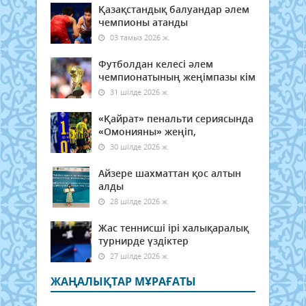
Қазақстандық балуандар әлем
чемпионы атанды
03 тамыз 2026 ж.
Футболдан келесі әлем
чемпионатының жеңімпазы кім
31 шілде 2026 ж.
«Қайрат» пенальти сериясында
«Омонияны» жеңіп,
30 шілде 2026 ж.
Айзере шахматтан қос алтын
алды
28 шілде 2026 ж.
Жас теннисші ірі халықаралық
турнирде үздіктер
27 шілде 2026 ж.
ЖАҢАЛЫҚТАР МҰРАҒАТЫ