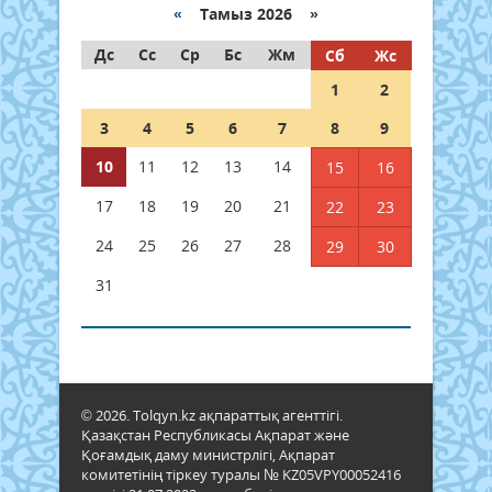
«
Тамыз 2026 »
Дс
Сс
Ср
Бс
Жм
Сб
Жс
1
2
3
4
5
6
7
8
9
10
11
12
13
14
15
16
17
18
19
20
21
22
23
24
25
26
27
28
29
30
31
© 2026. Tolqyn.kz ақпараттық агенттігі.
Қазақстан Республикасы Ақпарат және
Қоғамдық даму министрлігі, Ақпарат
комитетінің тіркеу туралы № KZ05VPY00052416