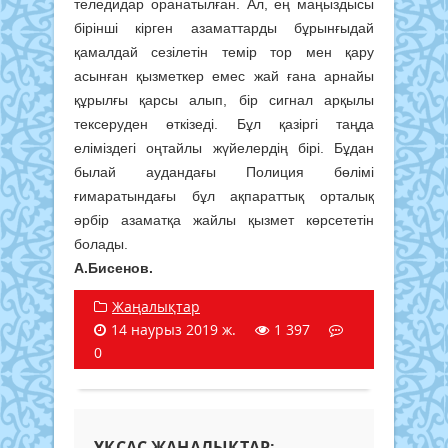
теледидар оранатылған. Ал, ең маңыздысы
бірінші кірген азаматтарды бұрынғыдай
қамалдай сезілетін темір тор мен қару
асынған қызметкер емес жай ғана арнайы
құрылғы қарсы алып, бір сигнал арқылы
тексеруден өткізеді. Бұл қазіргі таңда
еліміздегі оңтайлы жүйелердің бірі. Бұдан
былай аудандағы Полиция бөлімі
ғимаратындағы бұл ақпараттық орталық
әрбір азаматқа жайлы қызмет көрсететін
болады.
А.Бисенов.
Жаңалықтар
14 наурыз 2019 ж.
1 397
0
ҰҚСАС ЖАҢАЛЫҚТАР: