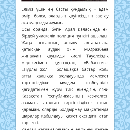
Еліміз үшін ең басты құндылық – адам
өмірі болса, олардың қауіпсіздігін сақтау
аса маңызды жұмыс.
Осы орайда, бүгін Арал қаласында екі
бірдей учаскелік полиция пункіті ашылды.
Жаңа нысанның ашылу салтанатына
қатысқан аудан әкімі М.Оразбаев
жиналған қауымды киелі Тәуелсіздік
мерекесімен құттықтап, «Елбасымыз
«Нұрлы жол – болашаққа бастар жол»
атты халыққа жолдауында мемлекет
тәртіпсіздікке мүлдем төзбеушілік
қағидатымен жүруі тиіс екендігін, яғни
Қазақстан Республикасының кез-келген
азаматы аталған тәртіпсіздікке тосын
қарамай, оларды болдырмау мақсатында
шаралар қабылдауы қажет екендігін атап
көрсетті.
Қандай жағдай болмасын, ел тыныштығын