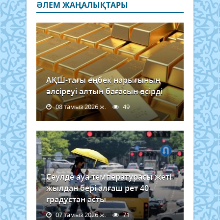
ӘЛЕМ ЖАҢАЛЫҚТАРЫ
АҚШ-тағы еңбек нарығының
әлсіреуі алтын бағасын өсірді
08 тамыз 2026 ж.
49
Сеулде ауа температурасы жеті
жылдан бері алғаш рет 40
градустан асты
07 тамыз 2026 ж.
71