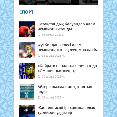
СПОРТ
Қазақстандық балуандар әлем
чемпионы атанды
03 тамыз 2026 ж.
Футболдан келесі әлем
чемпионатының жеңімпазы кім
31 шілде 2026 ж.
«Қайрат» пенальти сериясында
«Омонияны» жеңіп,
30 шілде 2026 ж.
Айзере шахматтан қос алтын
алды
28 шілде 2026 ж.
Жас теннисші ірі халықаралық
турнирде үздіктер