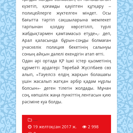
күзетіп, қоғамды қауіптен құтқару –
полицейлерге жүктелген міндет. Осы
бағытта тәртіп сақшыларына мемлекет
тарпынан қолдау көрсетіліп, түрлі
жабдықтармен қамтамасыз етуде»,- деп,
Арал қаласында бұрын-соңды болмаған
учаскелік полиция бекетінің салынуы
соның айқын дәлелі екендігін атап өтті.
Одан әрі ортада ҚР Ішкі істер қызметінің
құрметті ардагері Төребай Жүсіпбаев сөз
алып, «Тәуелсіз елдің жарқын болашағы
үшін жасалып жатқан әрбір қадам нұрлы
болсын»- деген тілегін жолдады. Мұнан
соң, көпшілік жаңа пункіттің лентасын қию
рәсіміне куә болды.
---
19 желтоқсан 2017 ж.
2 998