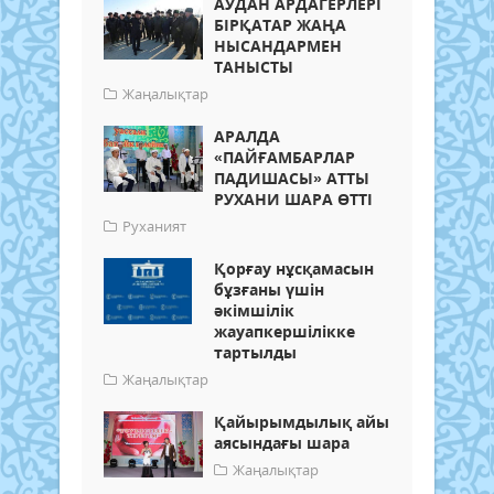
АУДАН АРДАГЕРЛЕРІ
БІРҚАТАР ЖАҢА
НЫСАНДАРМЕН
ТАНЫСТЫ
Жаңалықтар
АРАЛДА
«ПАЙҒАМБАРЛАР
ПАДИШАСЫ» АТТЫ
РУХАНИ ШАРА ӨТТІ
Руханият
Қорғау нұсқамасын
бұзғаны үшін
әкімшілік
жауапкершілікке
тартылды
Жаңалықтар
Қайырымдылық айы
аясындағы шара
Жаңалықтар