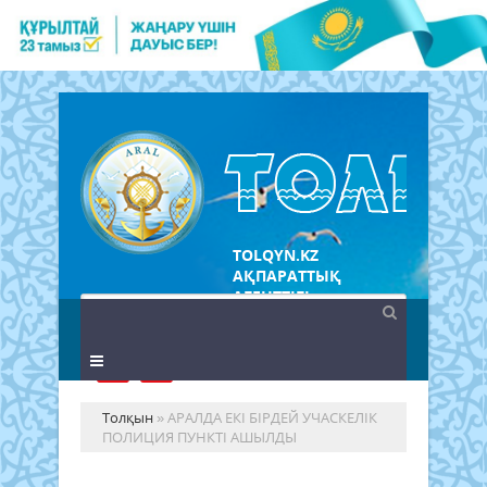
TOLQYN.KZ
АҚПАРАТТЫҚ
АГЕНТТІГІ
Толқын
» АРАЛДА ЕКІ БІРДЕЙ УЧАСКЕЛІК
ПОЛИЦИЯ ПУНКТІ АШЫЛДЫ