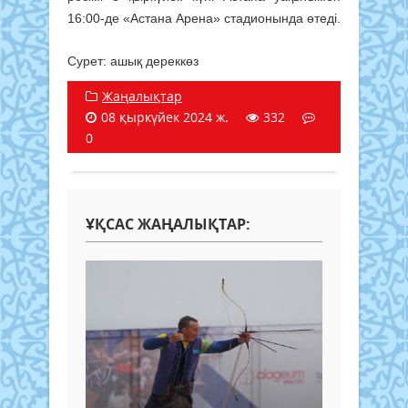
16:00-де «Астана Арена» стадионында өтеді.
Сурет: ашық дереккөз
Жаңалықтар
08 қыркүйек 2024 ж.
332
0
ҰҚСАС ЖАҢАЛЫҚТАР: