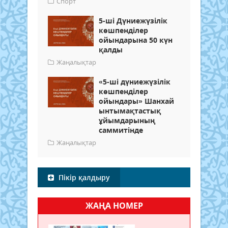
Спорт
5-ші Дүниежүзілік
көшпенділер
ойындарына 50 күн
қалды
Жаңалықтар
«5-ші дүниежүзілік
көшпенділер
ойындары» Шанхай
ынтымақтастық
ұйымдарының
саммитінде
Жаңалықтар
Пікір қалдыру
ЖАҢА НОМЕР