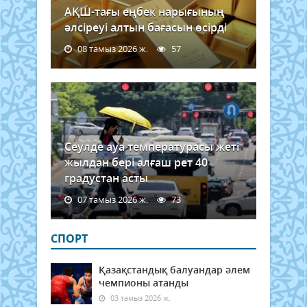
АҚШ-тағы еңбек нарығының
әлсіреуі алтын бағасын өсірді
08 тамыз 2026 ж.
57
Сеулде ауа температурасы жеті
жылдан бері алғаш рет 40
градустан асты
07 тамыз 2026 ж.
73
СПОРТ
Қазақстандық балуандар әлем
чемпионы атанды
03 тамыз 2026 ж.