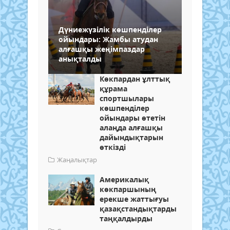
Дүниежүзілік көшпенділер
ойындары: Жамбы атудан
алғашқы жеңімпаздар
анықталды
Көкпардан ұлттық
құрама
спортшылары
көшпенділер
ойындары өтетін
алаңда алғашқы
дайындықтарын
өткізді
Жаңалықтар
Америкалық
көкпаршының
ерекше жаттығуы
қазақстандықтарды
таңқалдырды