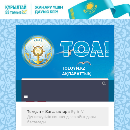
TOLQYN.KZ
АҚПАРАТТЫҚ
АГЕНТТІГІ
Толқын
»
Жаңалықтар
» Бүгін V
Дүниежүзілік көшпенділер ойындары
басталады