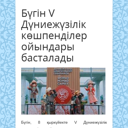
Бүгін V
Дүниежүзілік
көшпенділер
ойындары
басталады
Бүгін, 8 қыркүйекте V Дүниежүзілік