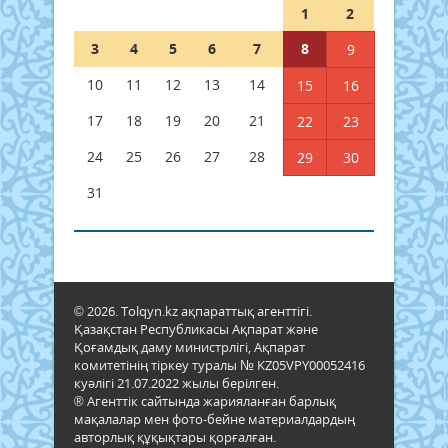
1
2
3
4
5
6
7
8
9
10
11
12
13
14
15
16
17
18
19
20
21
22
23
24
25
26
27
28
29
30
31
© 2026. Tolqyn.kz ақпараттық агенттігі.
Қазақстан Республикасы Ақпарат және
Қоғамдық даму министрлігі, Ақпарат
комитетінің тіркеу туралы № KZ05VPY00052416
куәлігі 21.07.2022 жылы берілген.
® Агенттік сайтында жарияланған барлық
мақалалар мен фото-бейне материалдардың
авторлық құқықтары қорғалған.