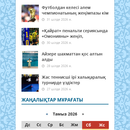
Футболдан келесі әлем
чемпионатының жеңімпазы кім
31 шілде 2026 ж.
«Қайрат» пенальти сериясында
«Омонияны» жеңіп,
30 шілде 2026 ж.
Айзере шахматтан қос алтын
алды
28 шілде 2026 ж.
Жас теннисші ірі халықаралық
турнирде үздіктер
27 шілде 2026 ж.
ЖАҢАЛЫҚТАР МҰРАҒАТЫ
«
Тамыз 2026 »
Дс
Сс
Ср
Бс
Жм
Сб
Жс