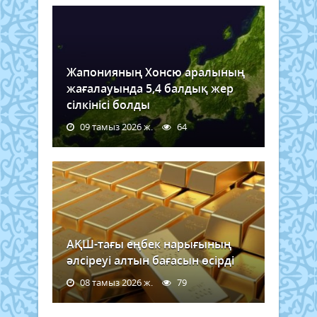
Жапонияның Хонсю аралының
жағалауында 5,4 балдық жер
сілкінісі болды
09 тамыз 2026 ж.
64
АҚШ-тағы еңбек нарығының
әлсіреуі алтын бағасын өсірді
08 тамыз 2026 ж.
79