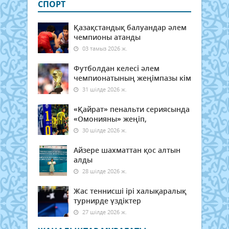
СПОРТ
Қазақстандық балуандар әлем
чемпионы атанды
03 тамыз 2026 ж.
Футболдан келесі әлем
чемпионатының жеңімпазы кім
31 шілде 2026 ж.
«Қайрат» пенальти сериясында
«Омонияны» жеңіп,
30 шілде 2026 ж.
Айзере шахматтан қос алтын
алды
28 шілде 2026 ж.
Жас теннисші ірі халықаралық
турнирде үздіктер
27 шілде 2026 ж.