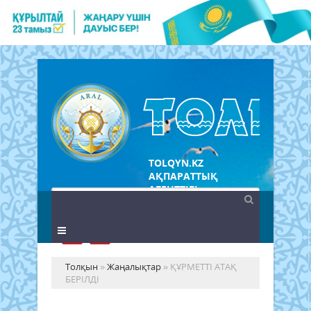
TOLQYN.KZ
АҚПАРАТТЫҚ
АГЕНТТІГІ
Толқын
»
Жаңалықтар
» ҚҰРМЕТТІ АТАҚ
БЕРІЛДІ