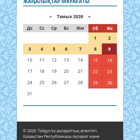
ЖАҢАЛЫҚТАР МҰРАҒАТЫ
«
Тамыз 2026 »
Дс
Сс
Ср
Бс
Жм
Сб
Жс
1
2
3
4
5
6
7
8
9
10
11
12
13
14
15
16
17
18
19
20
21
22
23
24
25
26
27
28
29
30
31
© 2026. Tolqyn.kz ақпараттық агенттігі.
Қазақстан Республикасы Ақпарат және