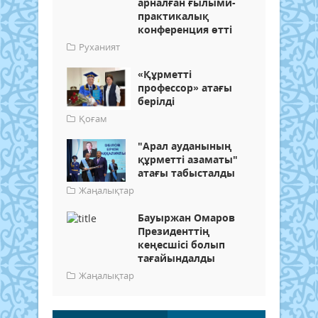
арналған ғылыми-
практикалық
конференция өтті
Руханият
«Құрметті
профессор» атағы
берілді
Қоғам
"Арал ауданының
құрметті азаматы"
атағы табысталды
Жаңалықтар
Бауыржан Омаров
Президенттің
кеңесшісі болып
тағайындалды
Жаңалықтар