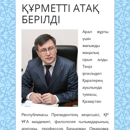
ҚҰРМЕТТІ АТАҚ
БЕРІЛДІ
Арал жұрты
үшін
жағымды
жаңалық
орын алды.
Теңіз
іргесіндегі
Қаратерең
ауылында
тумасы,
Қазақстан
Республикасы Президентінің кеңесшісі, ҚР
ҰҒА академигі, филология ғылымдарының
докторы, профессор Бауыржан Омаровқа