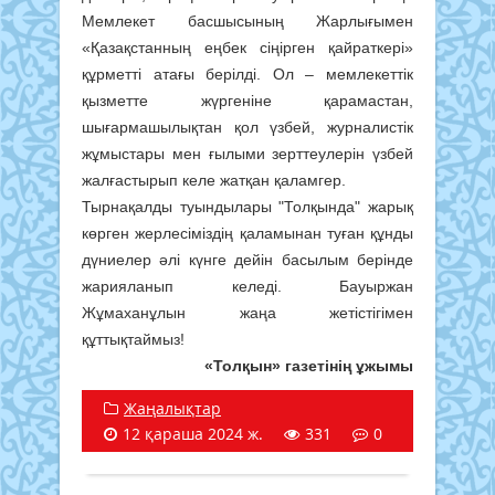
Мемлекет басшысының Жарлығымен
«Қазақстанның еңбек сіңірген қайраткері»
құрметті атағы берілді. Ол – мемлекеттік
қызметте жүргеніне қарамастан,
шығармашылықтан қол үзбей, журналистік
жұмыстары мен ғылыми зерттеулерін үзбей
жалғастырып келе жатқан қаламгер.
Тырнақалды туындылары "Толқында" жарық
көрген жерлесіміздің қаламынан туған құнды
дүниелер әлі күнге дейін басылым берінде
жарияланып келеді. Бауыржан
Жұмаханұлын жаңа жетістігімен
құттықтаймыз!
«Толқын» газетінің ұжымы
Жаңалықтар
12 қараша 2024 ж.
331
0