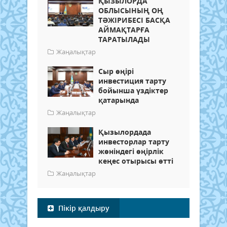
ҚЫЗЫЛОРДА
ОБЛЫСЫНЫҢ ОҢ
ТӘЖІРИБЕСІ БАСҚА
АЙМАҚТАРҒА
ТАРАТЫЛАДЫ
Жаңалықтар
Сыр өңірі
инвестиция тарту
бойынша үздіктер
қатарында
Жаңалықтар
Қызылордада
инвесторлар тарту
жөніндегі өңірлік
кеңес отырысы өтті
Жаңалықтар
Пікір қалдыру