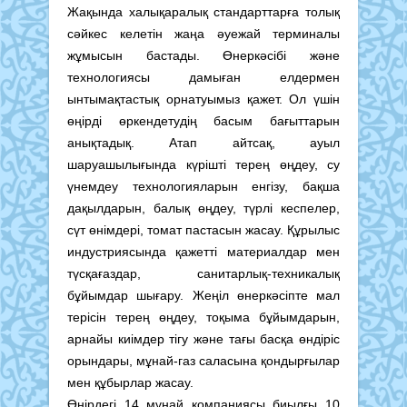
Жақында халықаралық стандарттарға толық
сәйкес келетін жаңа әуежай терминалы
жұмысын бастады. Өнеркәсібі және
технологиясы дамыған елдермен
ынтымақтастық орнатуымыз қажет. Ол үшін
өңірді өркендетудің басым бағыттарын
анықтадық. Атап айтсақ, ауыл
шаруашылығында күрішті терең өңдеу, су
үнемдеу технологияларын енгізу, бақша
дақылдарын, балық өңдеу, түрлі кеспелер,
сүт өнімдері, томат пастасын жасау. Құрылыс
индустриясында қажетті материалдар мен
түсқағаздар, санитарлық-техникалық
бұйымдар шығару. Жеңіл өнеркәсіпте мал
терісін терең өңдеу, тоқыма бұйымдарын,
арнайы киімдер тігу және тағы басқа өндіріс
орындары, мұнай-газ саласына қондырғылар
мен құбырлар жасау.
Өңірдегі 14 мұнай компаниясы биылғы 10