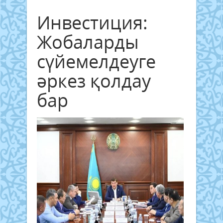
Инвестиция:
Жобаларды
сүйемелдеуге
әркез қолдау
бар