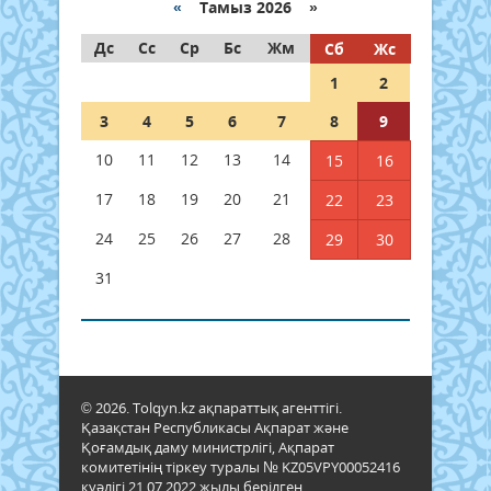
«
Тамыз 2026 »
Дс
Сс
Ср
Бс
Жм
Сб
Жс
1
2
3
4
5
6
7
8
9
10
11
12
13
14
15
16
17
18
19
20
21
22
23
24
25
26
27
28
29
30
31
© 2026. Tolqyn.kz ақпараттық агенттігі.
Қазақстан Республикасы Ақпарат және
Қоғамдық даму министрлігі, Ақпарат
комитетінің тіркеу туралы № KZ05VPY00052416
куәлігі 21.07.2022 жылы берілген.