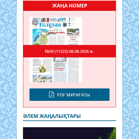
ЖАҢА НОМЕР
№59 (11223)
08.08.2026 ж.
PDF МҰРАҒАТЫ
ӘЛЕМ ЖАҢАЛЫҚТАРЫ