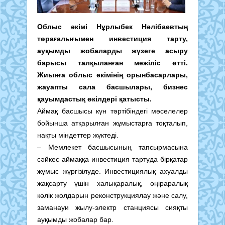
Облыс әкімі Нұрлыбек Нәлібаевтың
төрағалығымен инвестиция тарту,
ауқымды жобаларды жүзеге асыру
барысы талқыланған мәжіліс өтті.
Жиынға облыс әкімінің орынбасарлары,
жауапты сала басшылары, бизнес
қауымдастық өкілдері қатысты.
Аймақ басшысы күн тәртібіндегі мәселелер
бойынша атқарылған жұмыстарға тоқталып,
нақты міндеттер жүктеді.
– Мемлекет басшысының тапсырмасына
сәйкес аймаққа инвестиция тартуда бірқатар
жұмыс жүргізілуде. Инвестициялық ахуалды
жақсарту үшін халықаралық, өңіраралық
көлік жолдарын реконструкциялау және салу,
заманауи жылу-электр станциясы сияқты
ауқымды жобалар бар.