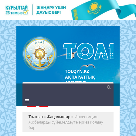
TOLQYN.KZ
АҚПАРАТТЫҚ
АГЕНТТІГІ
Толқын
»
Жаңалықтар
» Инвестиция:
Жобаларды сүйемелдеуге әркез қолдау
бар