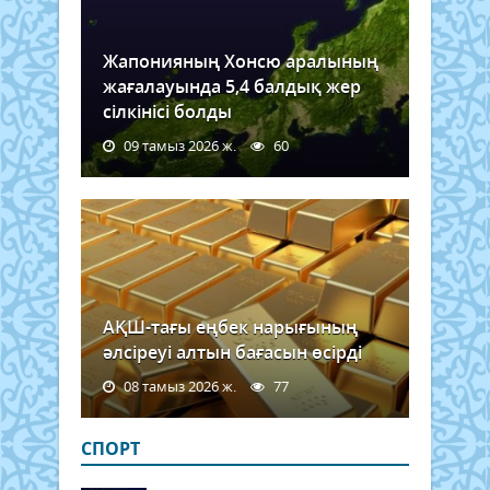
Жапонияның Хонсю аралының
жағалауында 5,4 балдық жер
сілкінісі болды
09 тамыз 2026 ж.
60
АҚШ-тағы еңбек нарығының
әлсіреуі алтын бағасын өсірді
08 тамыз 2026 ж.
77
СПОРТ