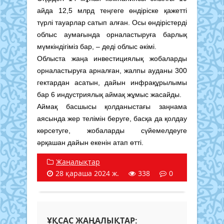
айда 12,5 млрд теңгеге өндіріске қажетті
түрлі тауарлар сатып алған. Осы өндірістерді
облыс аумағында орналастыруға барлық
мүмкіндігіміз бар, – деді облыс әкімі.
Облыста жаңа инвестициялық жобаларды
орналастыруға арналған, жалпы ауданы 300
гектардан асатын, дайын инфрақұрылымы
бар 6 индустриялық аймақ жұмыс жасайды.
Аймақ басшысы қолданыстағы заңнама
аясында жер телімін беруге, басқа да қолдау
көрсетуге, жобаларды сүйемелдеуге
әрқашан дайын екенін атап өтті.
Жаңалықтар
28 қараша 2024 ж.
338
0
ҰҚСАС ЖАҢАЛЫҚТАР: