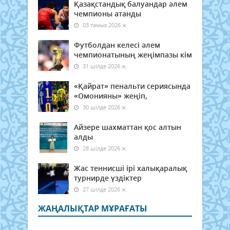
Қазақстандық балуандар әлем
чемпионы атанды
03 тамыз 2026 ж.
Футболдан келесі әлем
чемпионатының жеңімпазы кім
31 шілде 2026 ж.
«Қайрат» пенальти сериясында
«Омонияны» жеңіп,
30 шілде 2026 ж.
Айзере шахматтан қос алтын
алды
28 шілде 2026 ж.
Жас теннисші ірі халықаралық
турнирде үздіктер
27 шілде 2026 ж.
ЖАҢАЛЫҚТАР МҰРАҒАТЫ