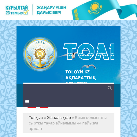
TOLQYN.KZ
АҚПАРАТТЫҚ
АГЕНТТІГІ
Толқын
»
Жаңалықтар
» Биыл облыстағы
сыртқы тауар айналымы 44 пайызға
артқан