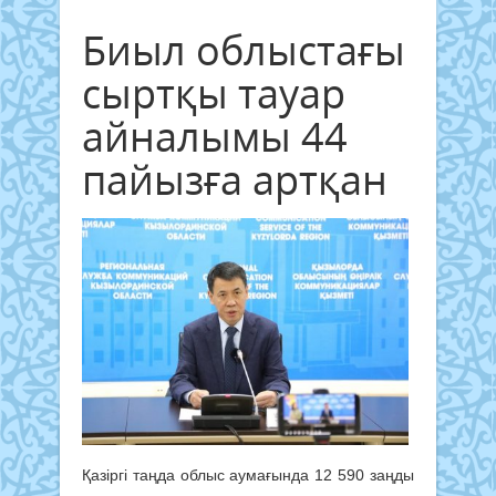
Биыл облыстағы
сыртқы тауар
айналымы 44
пайызға артқан
Қазіргі таңда облыс аумағында 12 590 заңды