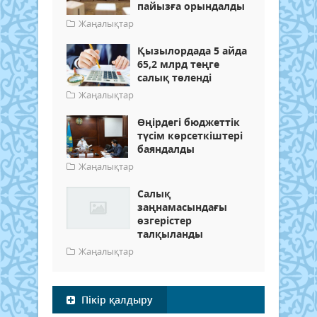
пайызға орындалды
Жаңалықтар
Қызылордада 5 айда
65,2 млрд теңге
салық төленді
Жаңалықтар
Өңірдегі бюджеттік
түсім көрсеткіштері
баяндалды
Жаңалықтар
Салық
заңнамасындағы
өзгерістер
талқыланды
Жаңалықтар
Пікір қалдыру