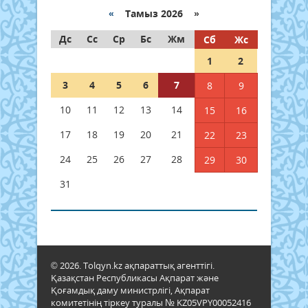
«
Тамыз 2026 »
Дс
Сс
Ср
Бс
Жм
Сб
Жс
1
2
3
4
5
6
7
8
9
10
11
12
13
14
15
16
17
18
19
20
21
22
23
24
25
26
27
28
29
30
31
© 2026. Tolqyn.kz ақпараттық агенттігі.
Қазақстан Республикасы Ақпарат және
Қоғамдық даму министрлігі, Ақпарат
комитетінің тіркеу туралы № KZ05VPY00052416