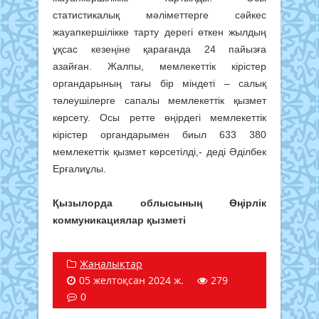
статистикалық мәліметтерге сәйкес
жауапкершілікке тарту дерегі өткен жылдың
ұқсас кезеңіне қарағанда 24 пайызға
азайған. Жалпы, мемлекеттік кірістер
органдарының тағы бір міндеті – салық
төлеушілерге сапалы мемлекеттік қызмет
көрсету. Осы ретте өңірдегі мемлекеттік
кірістер органдарымен биыл 633 380
мемлекеттік қызмет көрсетілді,- деді Әділбек
Ерғалиұлы.
Қызылорда облысының Өңірлік
коммуникациялар қызметі
Жаңалықтар
05 желтоқсан 2024 ж.
279
0