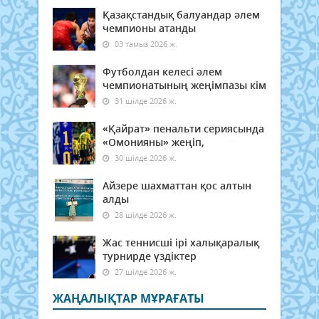
Қазақстандық балуандар әлем
чемпионы атанды
03 тамыз 2026 ж.
Футболдан келесі әлем
чемпионатының жеңімпазы кім
31 шілде 2026 ж.
«Қайрат» пенальти сериясында
«Омонияны» жеңіп,
30 шілде 2026 ж.
Айзере шахматтан қос алтын
алды
28 шілде 2026 ж.
Жас теннисші ірі халықаралық
турнирде үздіктер
27 шілде 2026 ж.
ЖАҢАЛЫҚТАР МҰРАҒАТЫ