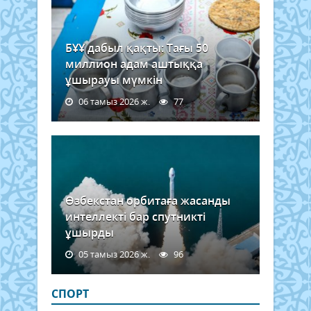
БҰҰ дабыл қақты: Тағы 50
миллион адам аштыққа
ұшырауы мүмкін
06 тамыз 2026 ж.
77
Өзбекстан орбитаға жасанды
интеллекті бар спутникті
ұшырды
05 тамыз 2026 ж.
96
СПОРТ