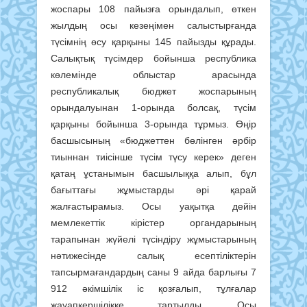
жоспары 108 пайызға орындалып, өткен
жылдың осы кезеңімен салыстырғанда
түсімнің өсу қарқыны 145 пайызды құрады.
Салықтық түсімдер бойынша республика
көлемінде облыстар арасында
республикалық бюджет жоспарының
орындалуынан 1-орында болсақ, түсім
қарқыны бойынша 3-орында тұрмыз. Өңір
басшысының «бюджеттен бөлінген әрбір
тиыннан тиісінше түсім түсу керек» деген
қатаң ұстанымын басшылыққа алып, бұл
бағыттағы жұмыстарды әрі қарай
жалғастырамыз. Осы уақытқа дейін
мемлекеттік кірістер органдарының
тарапынан жүйелі түсіндіру жұмыстарының
нәтижесінде салық есептіліктерін
тапсырмағандардың саны 9 айда барлығы 7
912 әкімшілік іс қозғалып, тұлғалар
жауапкершілікке тартылды. Осы