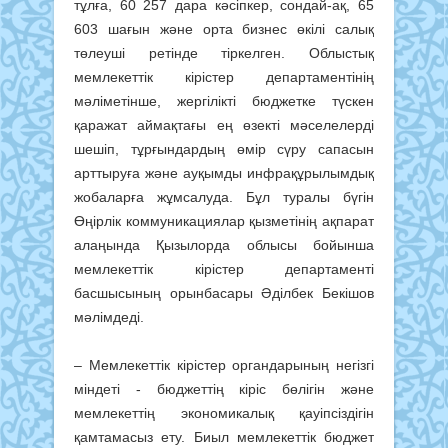
тұлға, 60 257 дара кәсіпкер, сондай-ақ, 65
603 шағын және орта бизнес өкілі салық
төлеуші ретінде тіркелген. Облыстық
мемлекеттік кірістер департаментінің
мәліметінше, жергілікті бюджетке түскен
қаражат аймақтағы ең өзекті мәселелерді
шешіп, тұрғындардың өмір сүру сапасын
арттыруға және ауқымды инфрақұрылымдық
жобаларға жұмсалуда. Бұл туралы бүгін
Өңірлік коммуникациялар қызметінің ақпарат
алаңында Қызылорда облысы бойынша
мемлекеттік кірістер департаменті
басшысының орынбасары Әділбек Бекішов
мәлімдеді.
– Мемлекеттік кірістер органдарының негізгі
міндеті - бюджеттің кіріс бөлігін және
мемлекеттің экономикалық қауіпсіздігін
қамтамасыз ету. Биыл мемлекеттік бюджет