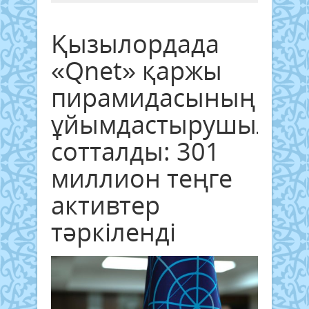
Қызылордада
«Qnet» қаржы
пирамидасының
ұйымдастырушылар
сотталды: 301
миллион теңге
активтер
тәркіленді