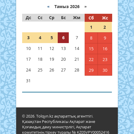
«
Тамыз 2026 »
Дс
Сс
Ср
Бс
Жм
Сб
Жс
1
2
3
4
5
6
7
8
9
10
11
12
13
14
15
16
17
18
19
20
21
22
23
24
25
26
27
28
29
30
31
© 2026. Tolqyn.kz ақпараттық агенттігі.
Қазақстан Республикасы Ақпарат және
Қоғамдық даму министрлігі, Ақпарат
комитетінің тіркеу туралы № KZ05VPY00052416