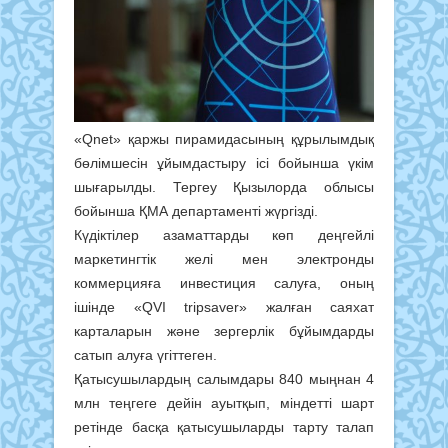
«Qnet» қаржы пирамидасының құрылымдық
бөлімшесін ұйымдастыру ісі бойынша үкім
шығарылды. Тергеу Қызылорда облысы
бойынша ҚМА департаменті жүргізді.
Күдіктілер азаматтарды көп деңгейлі
маркетингтік желі мен электронды
коммерцияға инвестиция салуға, оның
ішінде «QVI tripsaver» жалған саяхат
карталарын және зергерлік бұйымдарды
сатып алуға үгіттеген.
Қатысушылардың салымдары 840 мыңнан 4
млн теңгеге дейін ауытқып, міндетті шарт
ретінде басқа қатысушыларды тарту талап