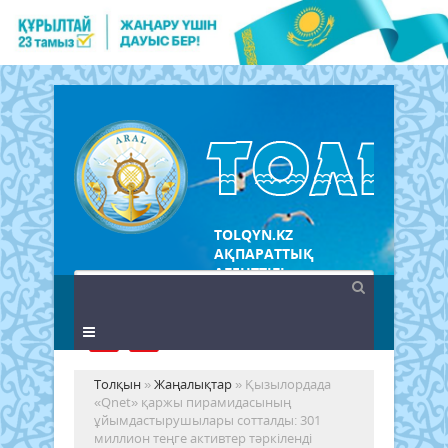
TOLQYN.KZ
АҚПАРАТТЫҚ
АГЕНТТІГІ
Толқын
»
Жаңалықтар
» Қызылордада
«Qnet» қаржы пирамидасының
ұйымдастырушылары сотталды: 301
миллион теңге активтер тәркіленді