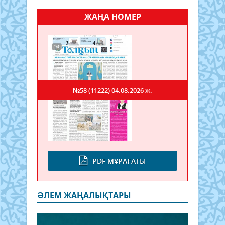
ЖАҢА НОМЕР
№58 (11222)
04.08.2026 ж.
PDF МҰРАҒАТЫ
ӘЛЕМ ЖАҢАЛЫҚТАРЫ