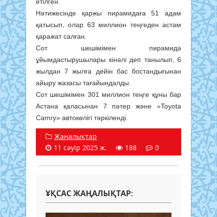
етілген.
Нәтижесінде қаржы пирамидаға 51 адам
қатысып, олар 63 миллион теңгеден астам
қаражат салған.
Сот шешімімен пирамида
ұйымдастырушылары кінәлі деп танылып, 6
жылдан 7 жылға дейін бас бостандығынан
айыру жазасы тағайындалды.
Сот шешімімен 301 миллион теңге құны бар
Астана қаласынан 7 пәтер және «Toyota
Camry» автокөлігі тәркіленді.
Жаңалықтар
11 сәуір 2025 ж.
188
0
ҰҚСАС ЖАҢАЛЫҚТАР: