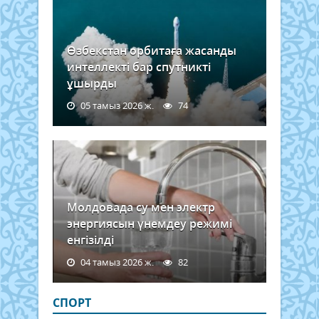
Өзбекстан орбитаға жасанды
интеллекті бар спутникті
ұшырды
05 тамыз 2026 ж.
74
Молдовада су мен электр
энергиясын үнемдеу режимі
енгізілді
04 тамыз 2026 ж.
82
СПОРТ