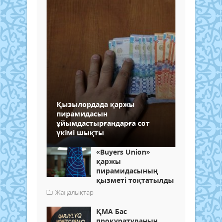
Қызылордада қаржы
пирамидасын
ұйымдастырғандарға сот
үкімі шықты
«Buyers Union»
қаржы
пирамидасының
қызметі тоқтатылды
Жаңалықтар
ҚМА Бас
прокуратураның