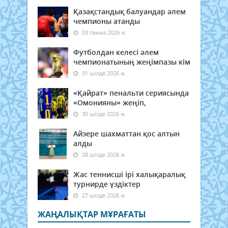
Қазақстандық балуандар әлем
чемпионы атанды
03 тамыз 2026 ж.
Футболдан келесі әлем
чемпионатының жеңімпазы кім
31 шілде 2026 ж.
«Қайрат» пенальти сериясында
«Омонияны» жеңіп,
30 шілде 2026 ж.
Айзере шахматтан қос алтын
алды
28 шілде 2026 ж.
Жас теннисші ірі халықаралық
турнирде үздіктер
27 шілде 2026 ж.
ЖАҢАЛЫҚТАР МҰРАҒАТЫ