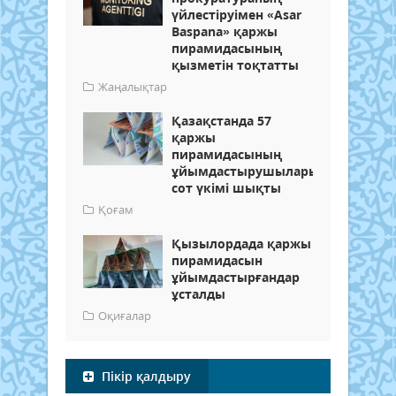
үйлестіруімен «Asar
Baspana» қаржы
пирамидасының
қызметін тоқтатты
Жаңалықтар
Қазақстанда 57
қаржы
пирамидасының
ұйымдастырушыларына
сот үкімі шықты
Қоғам
Қызылордада қаржы
пирамидасын
ұйымдастырғандар
ұсталды
Оқиғалар
Пікір қалдыру