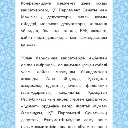
Конференцияға мемлекет және қоғам
қайраткерлері, ҚР Парламент Сенаты мен
Мәжілісінің депутаттары, зиялы қауым
өкілдері, мәслихат депутаттары, қоғамдық
ұйымдар, белсенді жастар, БАҚ өкілдері,
қайраткердің ұрпақтары мен замандастары
қатысты.
Жиын барысында қайраткердің еңбекпен
өрілген өмір жолы, ел дамуына қосқан сүбелі
үлесі жайлы мазмұнды баяндамалар
жасалды. Атап айтқанда, Қазақстан
жазушылар одағының мүшесі, филология
ғылымдарының кандидаты, Қазақстан
Республикасының еңбек сіңірген қайраткері,
«Құрмет» орденінің иегері Жолтай Жұмат-
Әлмашұлы, ҚР Парламенті Сенатының
депутаты, Әлеуметтік-мәдени даму және
ғылым комитетінің төрағасы, «Құрмет» және