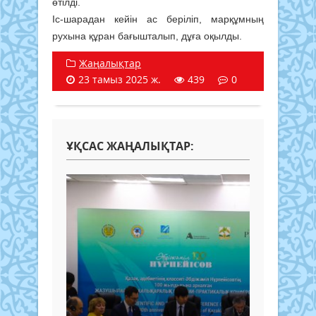
өтілді.
Іс-шарадан кейін ас беріліп, марқұмның
рухына құран бағышталып, дұға оқылды.
Жаңалықтар
23 тамыз 2025 ж.
439
0
ҰҚСАС ЖАҢАЛЫҚТАР: