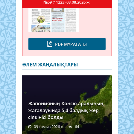
№59 (11223)
08.08.2026 ж.
PDF МҰРАҒАТЫ
ӘЛЕМ ЖАҢАЛЫҚТАРЫ
Жапонияның Хонсю аралының
жағалауында 5,4 балдық жер
сілкінісі болды
09 тамыз 2026 ж.
64