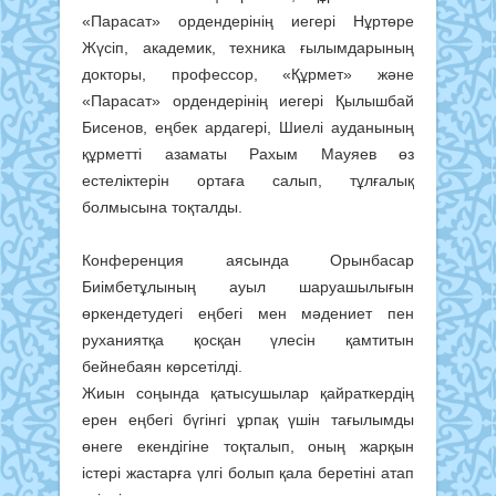
«Парасат» ордендерінің иегері Нұртөре
Жүсіп, академик, техника ғылымдарының
докторы, профессор, «Құрмет» және
«Парасат» ордендерінің иегері Қылышбай
Бисенов, еңбек ардагері, Шиелі ауданының
құрметті азаматы Рахым Мауяев өз
естеліктерін ортаға салып, тұлғалық
болмысына тоқталды.
Конференция аясында Орынбасар
Биімбетұлының ауыл шаруашылығын
өркендетудегі еңбегі мен мәдениет пен
руханиятқа қосқан үлесін қамтитын
бейнебаян көрсетілді.
Жиын соңында қатысушылар қайраткердің
ерен еңбегі бүгінгі ұрпақ үшін тағылымды
өнеге екендігіне тоқталып, оның жарқын
істері жастарға үлгі болып қала беретіні атап