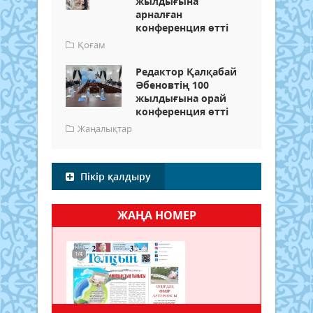
жылдығына
арналған
конференция өтті
Қоғам
Редактор Қалқабай
Әбеновтің 100
жылдығына орай
конференция өтті
Жаңалықтар
Пікір қалдыру
ЖАҢА НОМЕР