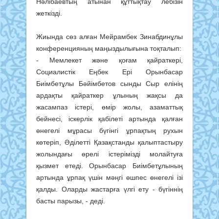
Нәлібаевтың атынан құттықтау лебізін
жеткізді.
Жиында сөз алған Мейрамбек Зинабдинұлы
конференцияның маңыздылығына тоқталып:
- Мемлекет және қоғам қайраткері,
Социалистік Еңбек Ері Орынбасар
Биімбетұлы Бәйімбетов сынды Сыр елінің
ардақты қайраткер ұлының жақсы да
жасампаз істері, өмір жолы, азаматтық
бейнесі, іскерлік қабілеті артында қалған
өнегелі мұрасы бүгінгі ұрпақтың рухын
көтеріп, Әділетті Қазақстанды қалыптастыру
жолындағы өрелі істерімізді молайтуға
қызмет етеді. Орынбасар Биімбетұлының
артында ұрпақ үшін мәңгі өшпес өнегелі ізі
қалды. Оларды жастарға үлгі ету - бүгіннің
басты парызы, - деді.