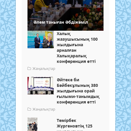
Әлем таныған Әбдіжәміл
Халық
жазушысының 100
жылдығына
арналған
Халықаралық
конференция өтті
Жаңалықтар
Әйтеке би
Бәйбекұлының 380
жылдығына орай
ғылыми-танымдық
конференция өтті
Жаңалықтар
Темірбек
Жүргеновтің 125