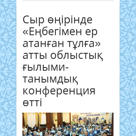
Сыр өңірінде
«Еңбегімен ер
атанған тұлға»
атты облыстық
ғылыми-
танымдық
конференция
өтті