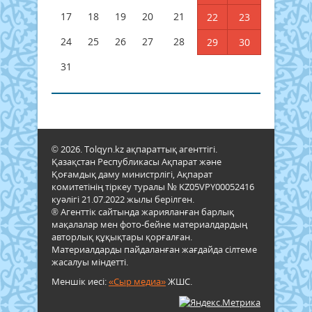
17
18
19
20
21
22
23
24
25
26
27
28
29
30
31
© 2026. Tolqyn.kz ақпараттық агенттігі.
Қазақстан Республикасы Ақпарат және
Қоғамдық даму министрлігі, Ақпарат
комитетінің тіркеу туралы № KZ05VPY00052416
куәлігі 21.07.2022 жылы берілген.
® Агенттік сайтында жарияланған барлық
мақалалар мен фото-бейне материалдардың
авторлық құқықтары қорғалған.
Материалдарды пайдаланған жағдайда сілтеме
жасалуы міндетті.
Меншік иесі:
«Сыр медиа»
ЖШС.