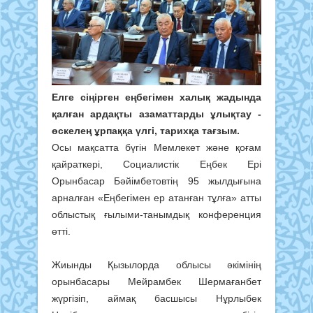
Елге сіңірген еңбегімен халық жадында
қалған ардақты азаматтарды ұлықтау -
өскелең ұрпаққа үлгі, тарихқа тағзым.
Осы мақсатта бүгін Мемлекет және қоғам
қайраткері, Социалистік Еңбек Ері
Орынбасар Бәйімбетовтің 95 жылдығына
арналған «Еңбегімен ер атанған тұлға» атты
облыстық ғылыми-танымдық конференция
өтті.
Жиынды Қызылорда облысы әкімінің
орынбасары Мейрамбек Шермағанбет
жүргізіп, аймақ басшысы Нұрлыбек