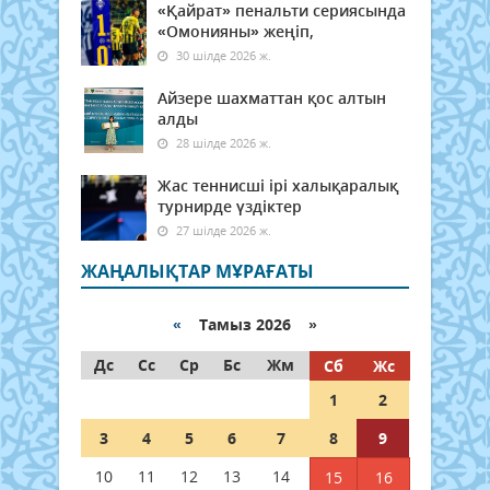
«Қайрат» пенальти сериясында
«Омонияны» жеңіп,
30 шілде 2026 ж.
Айзере шахматтан қос алтын
алды
28 шілде 2026 ж.
Жас теннисші ірі халықаралық
турнирде үздіктер
27 шілде 2026 ж.
ЖАҢАЛЫҚТАР МҰРАҒАТЫ
«
Тамыз 2026 »
Дс
Сс
Ср
Бс
Жм
Сб
Жс
1
2
3
4
5
6
7
8
9
10
11
12
13
14
15
16