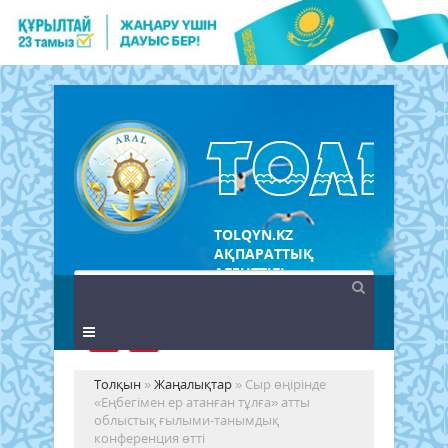
TOLQYN.KZ
АҚПАРАТТЫҚ
АГЕНТТІГІ
Толқын
»
Жаңалықтар
» Сыр өңірінде
«Еңбегімен ер атанған тұлға» атты
облыстық ғылыми-танымдық
конференция өтті