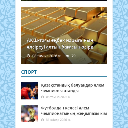
АҚШ-тағы еңбек нарығының
әлсіреуі алтын бағасын өсірді
08 тамыз 2026 ж.
79
СПОРТ
Қазақстандық балуандар әлем
чемпионы атанды
03 тамыз 2026 ж.
Футболдан келесі әлем
чемпионатының жеңімпазы кім
31 шілде 2026 ж.