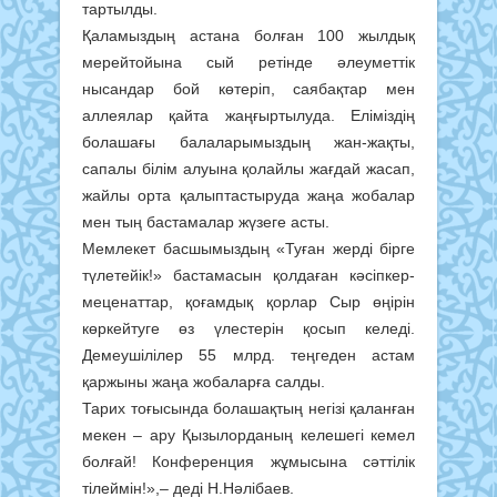
тартылды.
Қаламыздың астана болған 100 жылдық
мерейтойына сый ретінде әлеуметтік
нысандар бой көтеріп, саябақтар мен
аллеялар қайта жаңғыртылуда. Еліміздің
болашағы балаларымыздың жан-жақты,
сапалы білім алуына қолайлы жағдай жасап,
жайлы орта қалыптастыруда жаңа жобалар
мен тың бастамалар жүзеге асты.
Мемлекет басшымыздың «Туған жерді бірге
түлетейік!» бастамасын қолдаған кәсіпкер-
меценаттар, қоғамдық қорлар Сыр өңірін
көркейтуге өз үлестерін қосып келеді.
Демеушілілер 55 млрд. теңгеден астам
қаржыны жаңа жобаларға салды.
Тарих тоғысында болашақтың негізі қаланған
мекен – ару Қызылорданың келешегі кемел
болғай! Конференция жұмысына сәттілік
тілеймін!»,– деді Н.Нәлібаев.