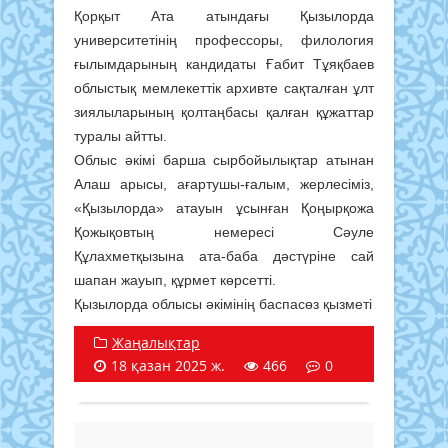
Қорқыт Ата атындағы Қызылорда
университетінің профессоры, филология
ғылымдарының кандидаты Ғабит Тұяқбаев
облыстық мемлекеттік архивте сақталған ұлт
зиялыларының қолтаңбасы қалған құжаттар
туралы айтты.
Облыс әкімі барша сырбойылықтар атынан
Алаш арысы, ағартушы-ғалым, жерлесіміз,
«Қызылорда» атауын ұсынған Қоңырқожа
Қожықовтың немересі Сәуле
Құлахметқызына ата-баба дәстүріне сай
шапан жауып, құрмет көрсетті.
Қызылорда облысы әкімінің баспасөз қызметі
Жаңалықтар
18 қазан 2025 ж.
466
0