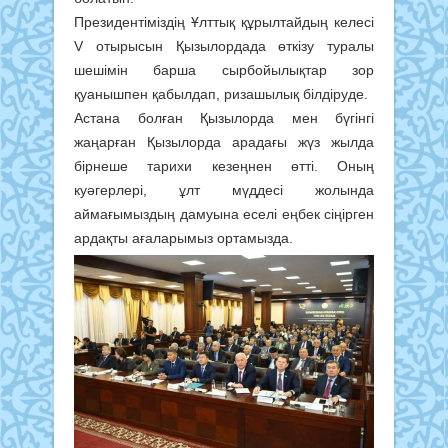
Президентіміздің Ұлттық құрылтайдың келесі
V отырысын Қызылордада өткізу туралы
шешімін барша сырбойылықтар зор
қуанышпен қабылдап, ризашылық білдіруде.
Астана болған Қызылорда мен бүгінгі
жаңарған Қызылорда арадағы жүз жылда
бірнеше тарихи кезеңнен өтті. Оның
куәгерлері, ұлт мүддесі жолында
аймағымыздың дамуына еселі еңбек сіңірген
ардақты ағаларымыз ортамызда.