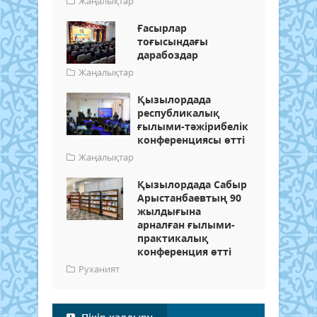
Жаңалықтар
Ғасырлар
тоғысындағы
дарабоздар
Жаңалықтар
Қызылордада
республикалық
ғылыми-тәжірибелік
конференциясы өтті
Жаңалықтар
Қызылордада Сабыр
Арыстанбаевтың 90
жылдығына
арналған ғылыми-
практикалық
конференция өтті
Руханият