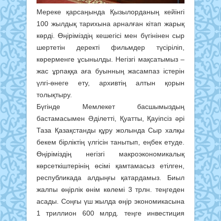
Мереке қарсаңында Қызылорданың кейінгі
100 жылдық тарихына арналған кітап жарық
көрді. Өңіріміздің кешегісі мен бүгінінен сыр
шертетін деректі фильмдер түсіріліп,
көрерменге ұсынылды. Негізгі мақсатымыз –
жас ұрпаққа аға буынның жасампаз істерін
үлгі-өнеге ету, архивтің алтын қорын
толықтыру.
Бүгінде Мемлекет басшымыздың
бастамасымен Әділетті, Қуатты, Қауіпсіз әрі
Таза Қазақстанды құру жолында Сыр халқы
бекем бірліктің үлгісін танытып, еңбек етуде.
Өңіріміздің негізгі макроэкономикалық
көрсеткіштерінің өсімі қамтамасыз етілген,
республикада алдыңғы қатардамыз. Биыл
жалпы өңірлік өнім көлемі 3 трлн. теңгеден
асады. Соңғы үш жылда өңір экономикасына
1 триллион 600 млрд. теңге инвестиция