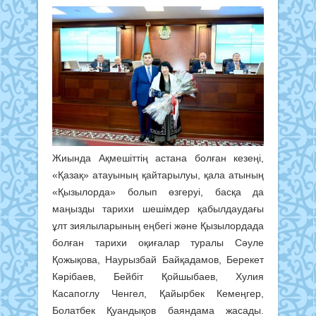
Жиында Ақмешіттің астана болған кезеңі,
«Қазақ» атауының қайтарылуы, қала атының
«Қызылорда» болып өзгеруі, басқа да
маңызды тарихи шешімдер қабылдаудағы
ұлт зиялыларының еңбегі және Қызылордада
болған тарихи оқиғалар туралы Сәуле
Қожықова, Наурызбай Байқадамов, Берекет
Кәрібаев, Бейбіт Қойшыбаев, Хулия
Касапоглу Ченгел, Қайырбек Кемеңгер,
Болатбек Қуандықов баяндама жасады.