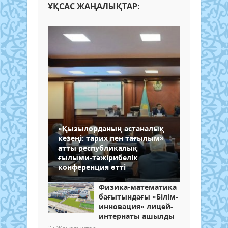
ҰҚСАС ЖАҢАЛЫҚТАР:
«Қызылорданың астаналық
кезеңі: тарих пен тағылым»
атты республикалық
ғылыми-тәжірибелік
конференция өтті
Физика-математика
бағытындағы «Білім-
инновация» лицей-
интернаты ашылды