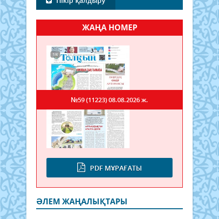
Пікір қалдыру
ЖАҢА НОМЕР
№59 (11223)
08.08.2026 ж.
PDF МҰРАҒАТЫ
ӘЛЕМ ЖАҢАЛЫҚТАРЫ