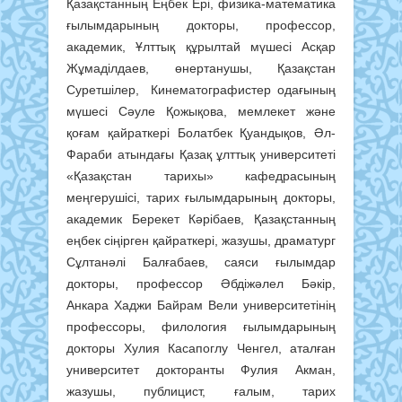
Қазақстанның Еңбек Ері, физика-математика
ғылымдарының докторы, профессор,
академик, Ұлттық құрылтай мүшесі Асқар
Жұмаділдаев, өнертанушы, Қазақстан
Суретшілер, Кинематографистер одағының
мүшесі Сәуле Қожықова, мемлекет және
қоғам қайраткері Болатбек Қуандықов, Әл-
Фараби атындағы Қазақ ұлттық университеті
«Қазақстан тарихы» кафедрасының
меңгерушісі, тарих ғылымдарының докторы,
академик Берекет Кәрібаев, Қазақстанның
еңбек сіңірген қайраткері, жазушы, драматург
Сұлтанәлі Балғабаев, саяси ғылымдар
докторы, профессор Әбдіжәлел Бәкір,
Анкара Хаджи Байрам Вели университетінің
профессоры, филология ғылымдарының
докторы Хулия Касапоглу Ченгел, аталған
университет докторанты Фулия Акман,
жазушы, публицист, ғалым, тарих