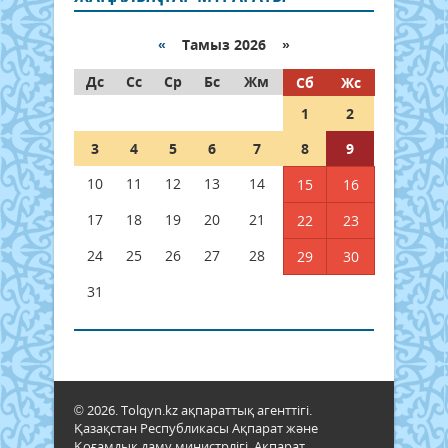
«
Тамыз 2026 »
Дс
Сс
Ср
Бс
Жм
Сб
Жс
1
2
3
4
5
6
7
8
9
10
11
12
13
14
15
16
17
18
19
20
21
22
23
24
25
26
27
28
29
30
31
© 2026. Tolqyn.kz ақпараттық агенттігі.
Қазақстан Республикасы Ақпарат және
Қоғамдық даму министрлігі, Ақпарат