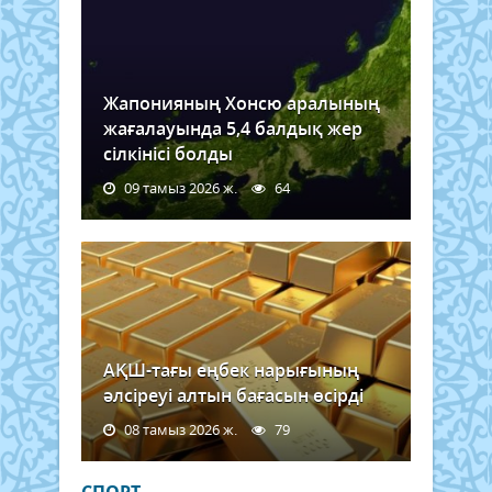
Жапонияның Хонсю аралының
жағалауында 5,4 балдық жер
сілкінісі болды
09 тамыз 2026 ж.
64
АҚШ-тағы еңбек нарығының
әлсіреуі алтын бағасын өсірді
08 тамыз 2026 ж.
79