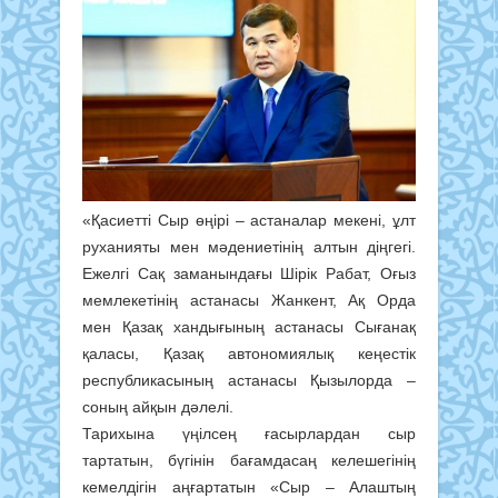
«Қасиетті Сыр өңірі – астаналар мекені, ұлт
руханияты мен мәдениетінің алтын діңгегі.
Ежелгі Сақ заманындағы Шірік Рабат, Оғыз
мемлекетінің астанасы Жанкент, Ақ Орда
мен Қазақ хандығының астанасы Сығанақ
қаласы, Қазақ автономиялық кеңестік
республикасының астанасы Қызылорда –
соның айқын дәлелі.
Тарихына үңілсең ғасырлардан сыр
тартатын, бүгінін бағамдасаң келешегінің
кемелдігін аңғартатын «Сыр – Алаштың