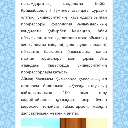
ғылымдарының кандидаты Бейбіт
Қойшыбаев, Л.Н.Гумилев атындағы Еуразия
ұлттық университетінің қауымдастырылған
профессоры, филология ғылымдарының
кандидаты Қайырбек Кемеңгер, Абай
облысынан келген делегация және аймақтың
зиялы қауым өкілдері, қала, аудан әкімдері,
облыстық басқарма басшылары, саяси
партия төрағалары мен Қорқыт Ата
атындағы Қызылорда университетінің
профессорлары қатысты.
Аймақ басшысы Қызылорда қаласының ел
астанасы болғанына, «Қазақ» атауының
қайтарылғанына 100 жыл толу
мерейтойымен құттықтап, өңір бүгінгі
мерекеге толайым табыстармен, жарқын
жетістіктермен жеткенін айтты.