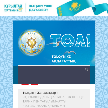
TOLQYN.KZ
АҚПАРАТТЫҚ
АГЕНТТІГІ
Толқын
»
Жаңалықтар
»
«ҚЫЗЫЛОРДАНЫҢ АСТАНАЛЫҚ КЕЗЕҢІ:
ТАРИХ ПЕН ТАҒЫЛЫМ» АТТЫ
РЕСПУБЛИКАЛЫҚ ҒЫЛЫМИ-