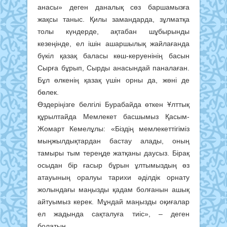
анасы» деген даналық сөз баршамызға
жақсы таныс. Қилы замандарда, зұлматқа
толы күндерде, ақтабан шұбырынды
кезеңінде, ел ішін ашаршылық жайлағанда
бүкіл қазақ баласы көш-керуенінің басын
Сырға бұрып, Сырды анасындай паналаған.
Бұл өлкенің қазақ үшін орны да, жөні де
бөлек.
Өздеріңізге белгілі Бурабайда өткен Ұлттық
құрылтайда Мемлекет басшымыз Қасым-
Жомарт Кемелұлы: «Біздің мемлекеттігіміз
мыңжылдықтардан бастау алады, оның
тамыры тым тереңде жатқаны даусыз. Бірақ
осыдан бір ғасыр бұрын ұлтымыздың өз
атауының оралуы тарихи әділдік орнату
жолындағы маңызды қадам болғанын ашық
айтуымыз керек. Мұндай маңызды оқиғалар
ел жадында сақталуға тиіс», – деген
болатын.