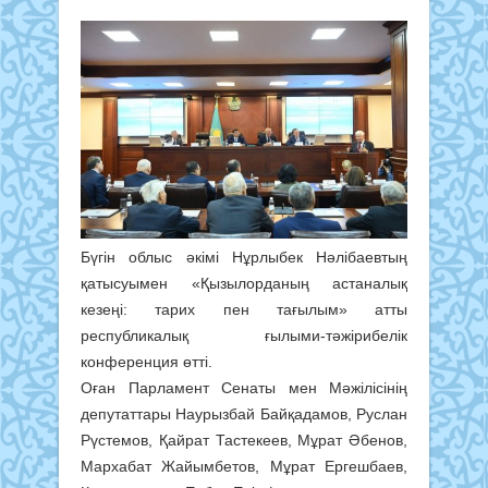
Бүгін облыс әкімі Нұрлыбек Нәлібаевтың
қатысуымен «Қызылорданың астаналық
кезеңі: тарих пен тағылым» атты
республикалық ғылыми-тәжірибелік
конференция өтті.
Оған Парламент Сенаты мен Мәжілісінің
депутаттары Наурызбай Байқадамов, Руслан
Рүстемов, Қайрат Тастекеев, Мұрат Әбенов,
Мархабат Жайымбетов, Мұрат Ергешбаев,