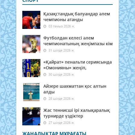
СПОРТ
Қазақстандық балуандар әлем
чемпионы атанды
03 тамыз 2026 ж.
Футболдан келесі әлем
чемпионатының жеңімпазы кім
31 шілде 2026 ж.
«Қайрат» пенальти сериясында
«Омонияны» жеңіп,
30 шілде 2026 ж.
Айзере шахматтан қос алтын
алды
28 шілде 2026 ж.
Жас теннисші ірі халықаралық
турнирде үздіктер
27 шілде 2026 ж.
ЖАҢАЛЫҚТАР МҰРАҒАТЫ