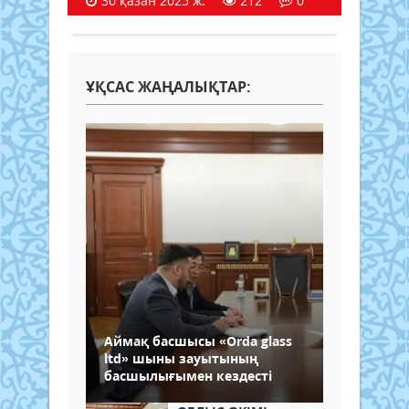
30 қазан 2025 ж.
212
0
ҰҚСАС ЖАҢАЛЫҚТАР:
Аймақ басшысы «Оrda glass
ltd» шыны зауытының
басшылығымен кездесті