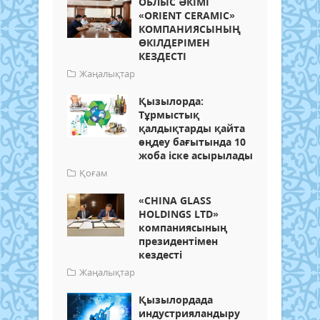
ОБЛЫС ӘКІМІ
«ORIENT CERAMIC»
КОМПАНИЯСЫНЫҢ
ӨКІЛДЕРІМЕН
КЕЗДЕСТІ
Жаңалықтар
Қызылорда:
Тұрмыстық
қалдықтарды қайта
өңдеу бағытында 10
жоба іске асырылады
Қоғам
«CHINA GLASS
HOLDINGS LTD»
компаниясының
президентімен
кездесті
Жаңалықтар
Қызылордада
индустрияландыру