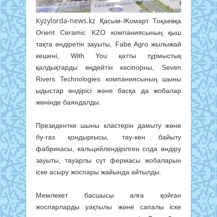
Kyzylorda-news.kz
Қасым-Жомарт Тоқаевқа
Orient Ceramic KZO компаниясының қыш
тақта өндіретін зауыты, Fabe Agro жылыжай
кешені, With You қатты тұрмыстық
қалдықтарды өңдейтін кәсіпорны, Seven
Rivers Technologies компаниясының шыны
ыдыстар өндірісі және басқа да жобалар
жөнінде баяндалды.
Президентке шыны кластерін дамыту және
бу-газ қондырғысы, тау-кен байыту
фабрикасы, кальцийлендірілген сода өндіру
зауыты, тауарлы сүт фермасы жобаларын
іске асыру жоспары жайында айтылды.
Мемлекет басшысы алға қойған
жоспарларды уақтылы және сапалы іске