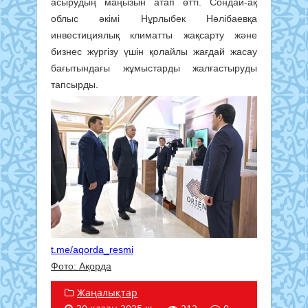
асырудың маңызын атап өтті. Сондай-ақ
облыс әкімі Нұрлыбек Нәлібаевқа
инвестициялық климатты жақсарту және
бизнес жүргізу үшін қолайлы жағдай жасау
бағытындағы жұмыстарды жалғастыруды
тапсырды.
t.me/aqorda_resmi
Фото: Ақорда
Жаңалықтар