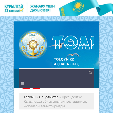
TOLQYN.KZ
АҚПАРАТТЫҚ
АГЕНТТІГІ
Толқын
»
Жаңалықтар
» Президентке
Қызылорда облысының инвестициялық
жобалары таныстырылды