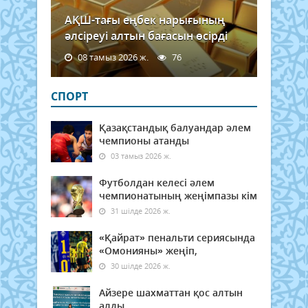
АҚШ-тағы еңбек нарығының
әлсіреуі алтын бағасын өсірді
08 тамыз 2026 ж.
76
СПОРТ
Қазақстандық балуандар әлем
чемпионы атанды
03 тамыз 2026 ж.
Футболдан келесі әлем
чемпионатының жеңімпазы кім
31 шілде 2026 ж.
«Қайрат» пенальти сериясында
«Омонияны» жеңіп,
30 шілде 2026 ж.
Айзере шахматтан қос алтын
алды