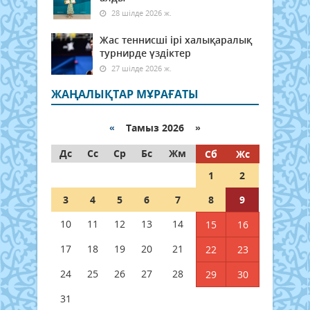
28 шілде 2026 ж.
Жас теннисші ірі халықаралық
турнирде үздіктер
27 шілде 2026 ж.
ЖАҢАЛЫҚТАР МҰРАҒАТЫ
«
Тамыз 2026 »
Дс
Сс
Ср
Бс
Жм
Сб
Жс
1
2
3
4
5
6
7
8
9
10
11
12
13
14
15
16
17
18
19
20
21
22
23
24
25
26
27
28
29
30
31