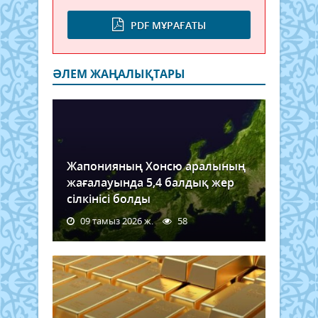
PDF МҰРАҒАТЫ
ӘЛЕМ ЖАҢАЛЫҚТАРЫ
Жапонияның Хонсю аралының
жағалауында 5,4 балдық жер
сілкінісі болды
09 тамыз 2026 ж.
58