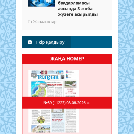
бағдарламасы
аясында 3 жоба
жүзеге асырылды
Жаңалықтар
Пікір қалдыру
ЖАҢА НОМЕР
№59 (11223)
08.08.2026 ж.