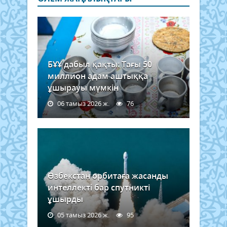
БҰҰ дабыл қақты: Тағы 50
миллион адам аштыққа
ұшырауы мүмкін
06 тамыз 2026 ж.
76
Өзбекстан орбитаға жасанды
интеллекті бар спутникті
ұшырды
05 тамыз 2026 ж.
95