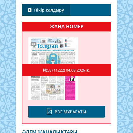
Пікір қалдыру
ЖАҢА НОМЕР
№58 (11222)
04.08.2026 ж.
PDF МҰРАҒАТЫ
ӘЛЕМ ЖАҢАЛЫҚТАРЫ