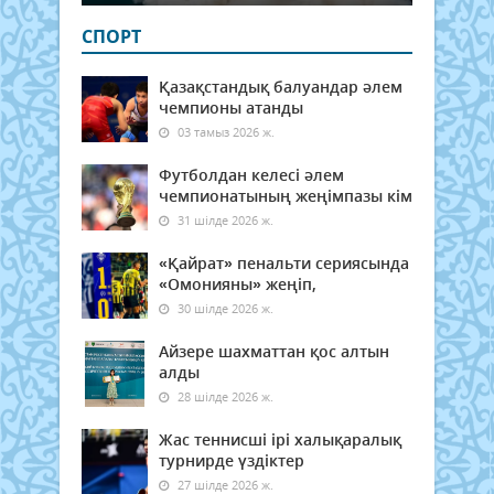
СПОРТ
Қазақстандық балуандар әлем
чемпионы атанды
03 тамыз 2026 ж.
Футболдан келесі әлем
чемпионатының жеңімпазы кім
31 шілде 2026 ж.
«Қайрат» пенальти сериясында
«Омонияны» жеңіп,
30 шілде 2026 ж.
Айзере шахматтан қос алтын
алды
28 шілде 2026 ж.
Жас теннисші ірі халықаралық
турнирде үздіктер
27 шілде 2026 ж.