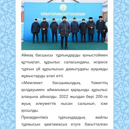
Аймақ басшысы тұрғындарды қоныстоймен
құттықтап, құрылыс саласындағы, әсіресе
тұрғын үй құрылысын дамытудағы ауқымды
жұмыстарды атап өтті.
«Мемлекет басшымыздың, Үкіметтің
қолдауымен аймағымыз қарқынды құрылыс
алаңына айналды. 2022 жылдан бері 200-ге
жуық әлеуметтік нысан салынып, іске
қосылды.
Президентіміз тұрғындардың жайлы
тұрмысын қамтамасыз етуге бағытталған