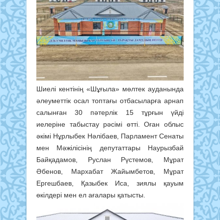
Шиелі кентінің «Шұғыла» мөлтек ауданында
әлеуметтік осал топтағы отбасыларға арнап
салынған 30 пәтерлік 15 тұрғын үйді
иелеріне табыстау рәсімі өтті. Оған облыс
әкімі Нұрлыбек Нәлібаев, Парламент Сенаты
мен Мәжілісінің депутаттары Наурызбай
Байқадамов, Руслан Рүстемов, Мұрат
Әбенов, Мархабат Жайымбетов, Мұрат
Ергешбаев, Қазыбек Иса, зиялы қауым
өкілдері мен ел ағалары қатысты.