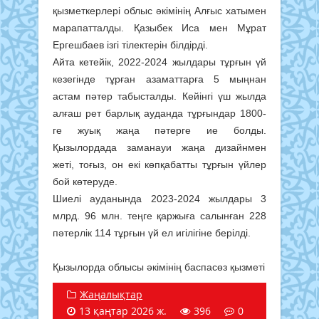
қызметкерлері облыс әкімінің Алғыс хатымен
марапатталды. Қазыбек Иса мен Мұрат
Ергешбаев ізгі тілектерін білдірді.
Айта кетейік, 2022-2024 жылдары тұрғын үй
кезегінде тұрған азаматтарға 5 мыңнан
астам пәтер табысталды. Кейінгі үш жылда
алғаш рет барлық ауданда тұрғындар 1800-
ге жуық жаңа пәтерге ие болды.
Қызылордада заманауи жаңа дизайнмен
жеті, тоғыз, он екі көпқабатты тұрғын үйлер
бой көтеруде.
Шиелі ауданында 2023-2024 жылдары 3
млрд. 96 млн. теңге қаржыға салынған 228
пәтерлік 114 тұрғын үй ел игілігіне берілді.
Қызылорда облысы әкімінің баспасөз қызметі
Жаңалықтар
13 қаңтар 2026 ж.
396
0