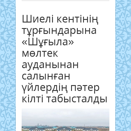
Шиелі кентінің
тұрғындарына
«Шұғыла»
мөлтек
ауданынан
салынған
үйлердің пәтер
кілті табысталды