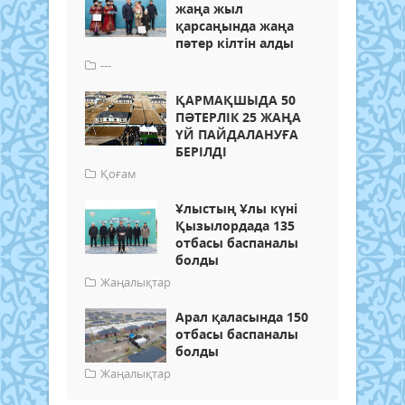
жаңа жыл
қарсаңында жаңа
пәтер кілтін алды
---
ҚАРМАҚШЫДА 50
ПӘТЕРЛІК 25 ЖАҢА
ҮЙ ПАЙДАЛАНУҒА
БЕРІЛДІ
Қоғам
Ұлыстың Ұлы күні
Қызылордада 135
отбасы баспаналы
болды
Жаңалықтар
Арал қаласында 150
отбасы баспаналы
болды
Жаңалықтар