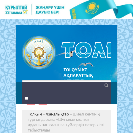
TOLQYN.KZ
АҚПАРАТТЫҚ
АГЕНТТІГІ
Толқын
»
Жаңалықтар
» Шиелі кентінің
тұрғындарына «Шұғыла» мөлтек
ауданынан салынған үйлердің пәтер кілті
табысталды