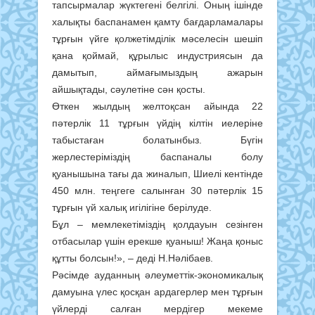
тапсырмалар жүктегені белгілі. Оның ішінде
халықты баспанамен қамту бағдарламалары
тұрғын үйге қолжетімділік мәселесін шешіп
қана қоймай, құрылыс индустриясын да
дамытып, аймағымыздың ажарын
айшықтады, сәулетіне сән қосты.
Өткен жылдың желтоқсан айында 22
пәтерлік 11 тұрғын үйдің кілтін иелеріне
табыстаған болатынбыз. Бүгін
жерлестеріміздің баспаналы болу
қуанышына тағы да жиналып, Шиелі кентінде
450 млн. теңгеге салынған 30 пәтерлік 15
тұрғын үй халық игілігіне берілуде.
Бұл – мемлекетіміздің қолдауын сезінген
отбасылар үшін ерекше қуаныш! Жаңа қоныс
құтты болсын!», – деді Н.Нәлібаев.
Рәсімде ауданның әлеуметтік-экономикалық
дамуына үлес қосқан ардагерлер мен тұрғын
үйлерді салған мердігер мекеме