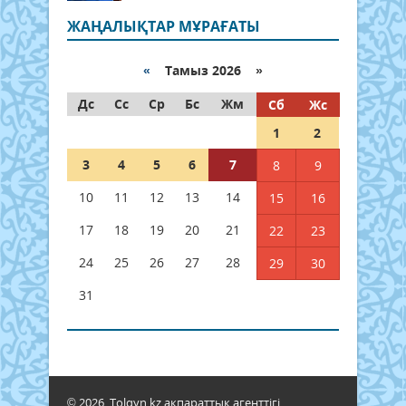
ЖАҢАЛЫҚТАР МҰРАҒАТЫ
«
Тамыз 2026 »
Дс
Сс
Ср
Бс
Жм
Сб
Жс
1
2
3
4
5
6
7
8
9
10
11
12
13
14
15
16
17
18
19
20
21
22
23
24
25
26
27
28
29
30
31
© 2026. Tolqyn.kz ақпараттық агенттігі.