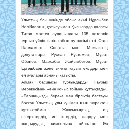
Ұлыстың Ұлы күнінде облыс әкімі Нұрлыбек
Нәлібаевтың қатысуымен Қызылорда қаласы
Титов мөлтек ауданындағы 135 пəтерлік
тұрғын үйдің кілтін табыстау рәсімі өтті. Оған
Парламент Сенаты мен Мәжілісінің
депутаттары Руслан Рүстемов, Мұрат
Әбенов, Мархабат Жайымбетов, Мұрат
Ергешбаев және зиялы қауым өкілдері мен
ел ағалары арнайы қатысты.
Аймақ басшысы тұрғындарды Наурыз
мерекесімен және қоныс тоймен құттықтады.
«Баршаңызды береке мен бірліктің бастауы
болған Ұлыстың ұлы күнімен шын жүректен
құттықтаймын! Жақсылықтың, оң
өзгерістердің, игі істердің, жаңару мен
жаңғырудың символына айналған Әз