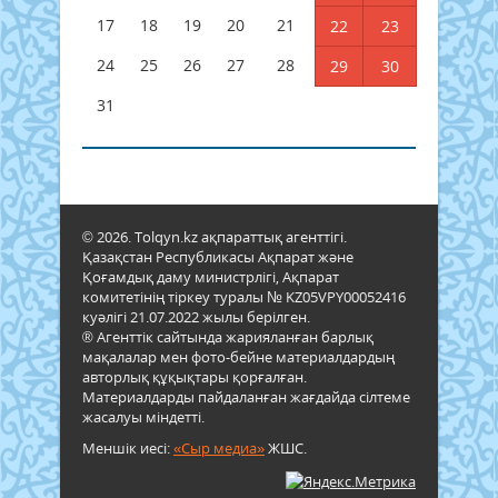
17
18
19
20
21
22
23
24
25
26
27
28
29
30
31
© 2026. Tolqyn.kz ақпараттық агенттігі.
Қазақстан Республикасы Ақпарат және
Қоғамдық даму министрлігі, Ақпарат
комитетінің тіркеу туралы № KZ05VPY00052416
куәлігі 21.07.2022 жылы берілген.
® Агенттік сайтында жарияланған барлық
мақалалар мен фото-бейне материалдардың
авторлық құқықтары қорғалған.
Материалдарды пайдаланған жағдайда сілтеме
жасалуы міндетті.
Меншік иесі:
«Сыр медиа»
ЖШС.