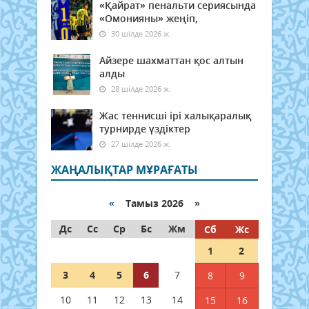
«Қайрат» пенальти сериясында
«Омонияны» жеңіп,
30 шілде 2026 ж.
Айзере шахматтан қос алтын
алды
28 шілде 2026 ж.
Жас теннисші ірі халықаралық
турнирде үздіктер
27 шілде 2026 ж.
ЖАҢАЛЫҚТАР МҰРАҒАТЫ
«
Тамыз 2026 »
Дс
Сс
Ср
Бс
Жм
Сб
Жс
1
2
3
4
5
6
7
8
9
10
11
12
13
14
15
16