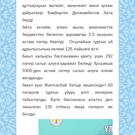
құттықтауын жеткізіп, мемлекет және қоғам
қайраткері Бақберген Досмамбетов бата
берді.
Айта кетейік, өткен жылы мемлекеттік
бюджеттен бөлінген қаражатқа 2,5 мыңнан
астам пәтер берілді. Осылайша тұрғын үй
құрылысының көлемі 126 пайызға өсті.
Биыл халықты баспанамен қамту үшін 292
пәтер сатып алуға қаражат бөлінді. Қосымша
3300-ден астам пәтер сатып алуға өтінім
жолданды.
Амал күні Жаппасбай батыр көшесіндегі 60
пәтерлік тұрғын үйдің кілті иелеріне
табысталды. Бүгін баспанасы апатты деп
танылған 135 отбасы жаңа пәтерге ие
болды.