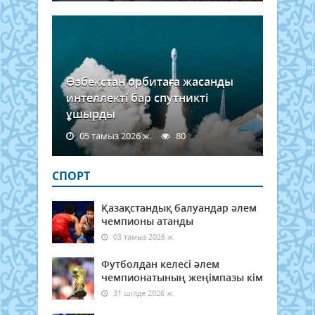
Өзбекстан орбитаға жасанды
интеллекті бар спутникті
ұшырды
05 тамыз 2026 ж.
80
СПОРТ
Қазақстандық балуандар әлем
чемпионы атанды
03 тамыз 2026 ж.
Футболдан келесі әлем
чемпионатының жеңімпазы кім
31 шілде 2026 ж.