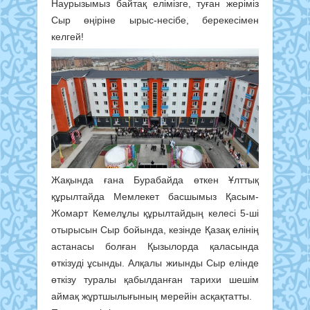
Наурызымыз байтақ елімізге, туған жеріміз
Сыр өңіріне ырыс-несібе, берекесімен
келгей!
Жақында ғана Бурабайда өткен Ұлттық
құрылтайда Мемлекет басшымыз Қасым-
Жомарт Кемелұлы құрылтайдың келесі 5-ші
отырысын Сыр бойында, кезінде Қазақ елінің
астанасы болған Қызылорда қаласында
өткізуді ұсынды. Алқалы жиынды Сыр елінде
өткізу туралы қабылданған тарихи шешім
аймақ жұртшылығының мерейін асқақтатты.