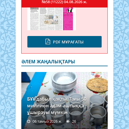
№58 (11222)
04.08.2026 ж.
PDF МҰРАҒАТЫ
ӘЛЕМ ЖАҢАЛЫҚТАРЫ
БҰҰ дабыл қақты: Тағы 50
миллион адам аштыққа
ұшырауы мүмкін
06 тамыз 2026 ж.
26