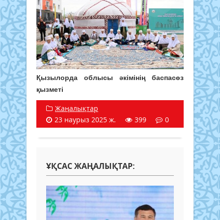
Қызылорда облысы әкімінің баспасөз
қызметі
Жаңалықтар
23 наурыз 2025 ж.
399
0
ҰҚСАС ЖАҢАЛЫҚТАР: