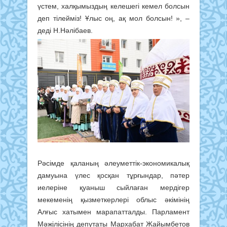
үстем, халқымыздың келешегі кемел болсын
деп тілейміз! Ұлыс оң, ақ мол болсын! », –
деді Н.Нәлібаев.
Рәсімде қаланың әлеуметтік-экономикалық
дамуына үлес қосқан тұрғындар, пәтер
иелеріне қуаныш сыйлаған мердігер
мекеменің қызметкерлері облыс әкімінің
Алғыс хатымен марапатталды. Парламент
Мәжілісінің депутаты Мархабат Жайымбетов