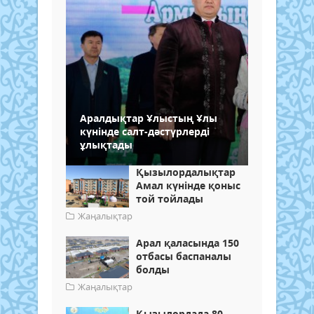
Аралдықтар Ұлыстың Ұлы
күнінде салт-дәстүрлерді
ұлықтады
Қызылордалықтар
Амал күнінде қоныс
той тойлады
Жаңалықтар
Арал қаласында 150
отбасы баспаналы
болды
Жаңалықтар
Қызылордада 80