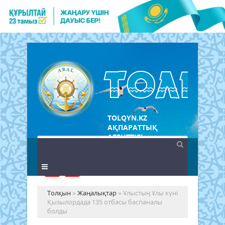
TOLQYN.KZ
АҚПАРАТТЫҚ
АГЕНТТІГІ
Толқын
»
Жаңалықтар
» Ұлыстың Ұлы күні
Қызылордада 135 отбасы баспаналы
болды