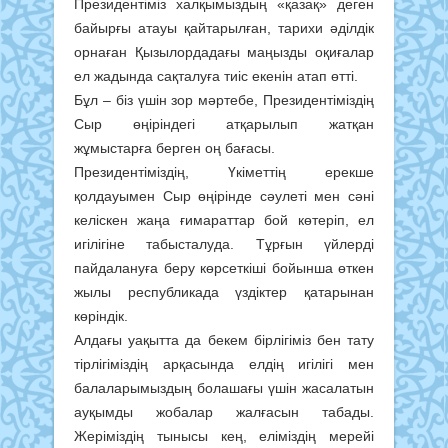
Президентіміз халқымыздың «қазақ» деген
байырғы атауы қайтарылған, тарихи әділдік
орнаған Қызылордадағы маңызды оқиғалар
ел жадында сақталуға тиіс екенін атап өтті.
Бұл – біз үшін зор мәртебе, Президентіміздің
Сыр өңіріндегі атқарылып жатқан
жұмыстарға берген оң бағасы.
Президентіміздің, Үкіметтің ерекше
қолдауымен Сыр өңірінде сәулеті мен сәні
келіскен жаңа ғимараттар бой көтеріп, ел
игілігіне табысталуда. Тұрғын үйлерді
пайдалануға беру көрсеткіші бойынша өткен
жылы республикада үздіктер қатарынан
көріндік.
Алдағы уақытта да бекем бірлігіміз бен тату
тірлігіміздің арқасында елдің игілігі мен
балаларымыздың болашағы үшін жасалатын
ауқымды жобалар жалғасын табады.
Жеріміздің тынысы кең, еліміздің мерейі