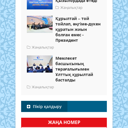
Қызылордада өтеді
Жаңалықтар
Құрылтай – той
тойлап, әңгіме-дүкен
құратын жиын
болған емес -
Президент
Жаңалықтар
Мемлекет
басшысының
төрағалығымен
Ұлттық құрылтай
басталды
Жаңалықтар
Пікір қалдыру
ЖАҢА НОМЕР