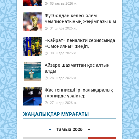
03 тамыз 2026 ж.
Футболдан келесі әлем
чемпионатының жеңімпазы кім
31 шілде 2026 ж.
«Қайрат» пенальти сериясында
«Омонияны» жеңіп,
30 шілде 2026 ж.
Айзере шахматтан қос алтын
алды
28 шілде 2026 ж.
Жас теннисші ірі халықаралық
турнирде үздіктер
27 шілде 2026 ж.
ЖАҢАЛЫҚТАР МҰРАҒАТЫ
«
Тамыз 2026 »