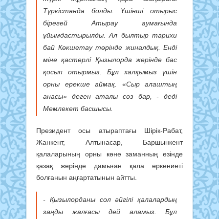
Түркістанда болды. Үшінші отырыс
бірегей Атырау аумағында
ұйымдастырылды. Ал былтыр тарихи
бай Көкшетау төрінде жиналдық. Енді
міне қастерлі Қызылорда жерінде бас
қосып отырмыз. Бұл халқымыз үшін
орны ерекше аймақ. «Сыр алаштың
анасы» деген аталы сөз бар, - деді
Мемлекет басшысы.
Президент осы атыраптағы Шірік-Рабат,
Жанкент, Алтынасар, Баршынкент
қалаларының орны көне заманның өзінде
қазақ жерінде дамыған қала өркениеті
болғанын аңғартатынын айтты.
- Қызылорданы сол әйгілі қалалардың
заңды жалғасы дей аламыз. Бұл