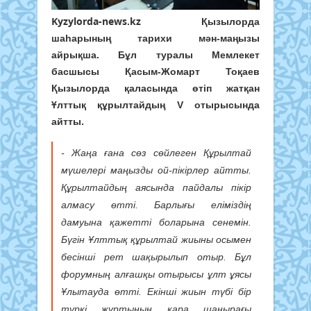
Kyzylorda-news.kz
Қызылорда
шаһарының тарихи мән-маңызы
айрықша. Бұл туралы Мемлекет
басшысы Қасым-Жомарт Тоқаев
Қызылорда қаласында өтіп жатқан
Ұлттық құрылтайдың V отырысында
айтты.
- Жаңа ғана сөз сөйлеген Құрылтай
мүшелері маңызды ой-пікірлер айтты.
Құрылтайдың аясында пайдалы пікір
алмасу өтті. Барлығы еліміздің
дамуына қажетті боларына сенемін.
Бүгін Ұлттық құрылтай жиыны осымен
бесінші рет шақырылып отыр. Бұл
форумның алғашқы отырысы ұлт ұясы
Ұлытауда өтті. Екінші жиын түбі бір
түркі жұртының қара шаңырағы