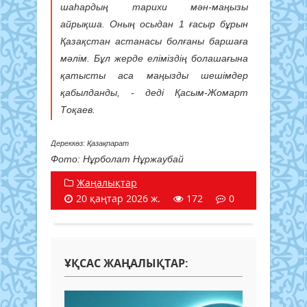
шаһардың тарихи мән-маңызы
айрықша. Оның осыдан 1 ғасыр бұрын
Қазақстан астанасы болғаны баршаға
мәлім. Бұл жерде еліміздің болашағына
қатысты аса маңызды шешімдер
қабылданды, - деді Қасым-Жомарт
Тоқаев.
Дереккөз: Қазақпарат
Фото: Нұрболат Нұржаубай
Жаңалықтар
20 қаңтар 2026 ж.
172
0
ҰҚСАС ЖАҢАЛЫҚТАР: