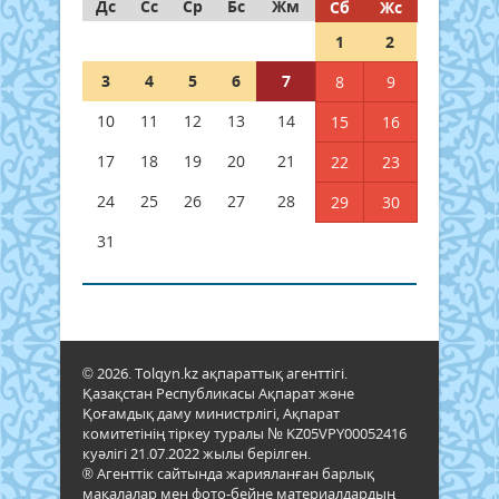
Дс
Сс
Ср
Бс
Жм
Сб
Жс
1
2
3
4
5
6
7
8
9
10
11
12
13
14
15
16
17
18
19
20
21
22
23
24
25
26
27
28
29
30
31
© 2026. Tolqyn.kz ақпараттық агенттігі.
Қазақстан Республикасы Ақпарат және
Қоғамдық даму министрлігі, Ақпарат
комитетінің тіркеу туралы № KZ05VPY00052416
куәлігі 21.07.2022 жылы берілген.
® Агенттік сайтында жарияланған барлық
мақалалар мен фото-бейне материалдардың