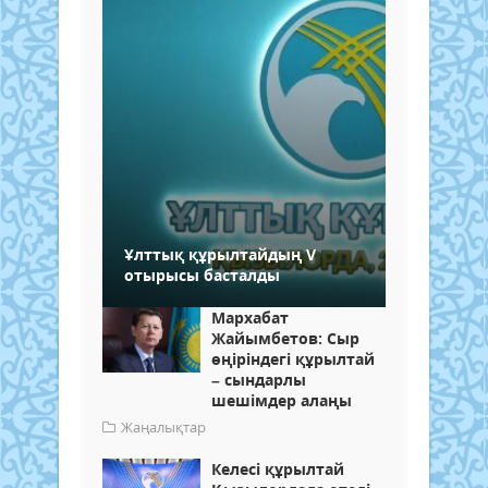
Ұлттық құрылтайдың V
отырысы басталды
Мархабат
Жайымбетов: Сыр
өңіріндегі құрылтай
– сындарлы
шешімдер алаңы
Жаңалықтар
Келесі құрылтай