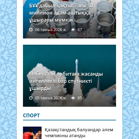
БҰҰ дабыл қақты: Тағы 50
миллион адам аштыққа
ұшырауы мүмкін
06 тамыз 2026 ж.
67
Өзбекстан орбитаға жасанды
интеллекті бар спутникті
ұшырды
05 тамыз 2026 ж.
85
СПОРТ
Қазақстандық балуандар әлем
чемпионы атанды