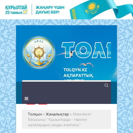
TOLQYN.KZ
АҚПАРАТТЫҚ
АГЕНТТІГІ
Толқын
»
Жаңалықтар
» Мемлекет
басшысы: "Қызылорда – тарихи
қалалардың заңды жалғасы"