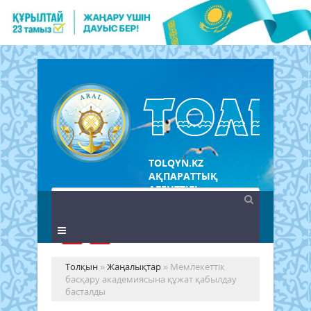
TOLQYN.KZ
АҚПАРАТТЫҚ
АГЕНТТІГІ
Толқын
»
Жаңалықтар
» Мемлекеттік
басқару академиясына құжат қабылдау
басталды