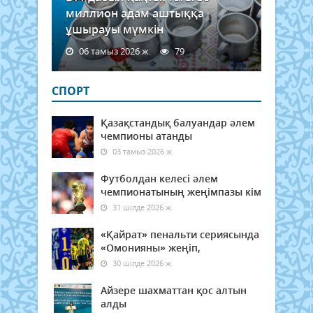
миллион адам аштыққа
ұшырауы мүмкін
06 тамыз 2026 ж.
79
СПОРТ
Қазақстандық балуандар әлем
чемпионы атанды
03 тамыз 2026 ж.
Футболдан келесі әлем
чемпионатының жеңімпазы кім
31 шілде 2026 ж.
«Қайрат» пенальти сериясында
«Омонияны» жеңіп,
30 шілде 2026 ж.
Айзере шахматтан қос алтын
алды