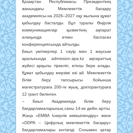
Қазақстан Республикасы Президентінің
жанындағы Мемлекеттік басқару
академиясы-на 2026–2027 оқу жылына құжат
қабылдау басталды. Бұл туралы Өңірлік
коммуникациялар қызметінің ақпарат
алаңында өткен баспасөз
конференциясында айтылды.
Биыл үміткерлер 1 сәуір мен 1 маусым
аралығында admission.apa.kz ақпараттық
жүйесі арқылы тіркеліп, өтініш бере алады.
Құжат қабылдау мерзімі екі ай. Мемлекеттік
білім беру тапсырысы бойынша
магистратураға 200-ге жуық, докторантураға
12 грант бөлінген.
– Биыл Академияда білім беру
бағдарламаларының саны 14-ке дейін артты.
Жаңа «EMBA Іскерлік әкімшілендіру» және
«DDPA – Цифрлық мемлекеттік басқару»
бағдарламалары енгізілді. Сонымен қатар