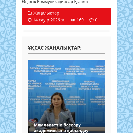
Өңірлік Коммуникациялар Қызметі
Жаңалықтар
14 сәуір 2026 ж.
169
0
ҰҚСАС ЖАҢАЛЫҚТАР:
Мемлекеттік басқару
академиясына қабылдау: