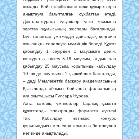
жазады. Кейін кәсіби және жеке құзыреттерін
анықтауға бағытталған сұхбаттан өтеді.
Докторантураға түсушілер үшін қосымша
зерттеу жұмысының жоспары бағаланады.
Бұл талаптар үміткердің дайындық деңгейін
жан-жақты саралауға мүмкіндік береді. Құжат
қабылдау 1 сәуірден 1 маусымға дейін,
конкурстық іріктеу 5-19 маусым, алдын ала
қабылдау 25 маусым, қорытынды қабылдау
10 шілде, оқу жылы 1 қыркүйекте басталады,
– деді Мемлекеттік басқару академиясының
Қызылорда облысы бойынша филиалының
аға оқытушысы Гүлсара Нұрова.
Айта кетейік, үміткерлер барлық қажетті
құжаттарды электронды форматта жүктеуі
тиіс. Қабылдау нәтижесі конкурс
қорытындысы мен сараптамалық бағалаулар
негізінде анықталады.