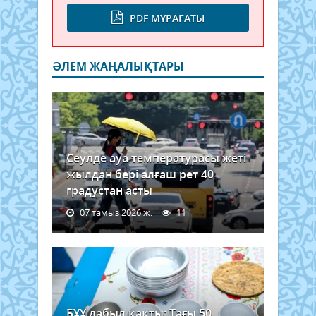
PDF МҰРАҒАТЫ
ӘЛЕМ ЖАҢАЛЫҚТАРЫ
Сеулде ауа температурасы жеті
жылдан бері алғаш рет 40
градустан асты
07 тамыз 2026 ж.
11
БҰҰ дабыл қақты: Тағы 50