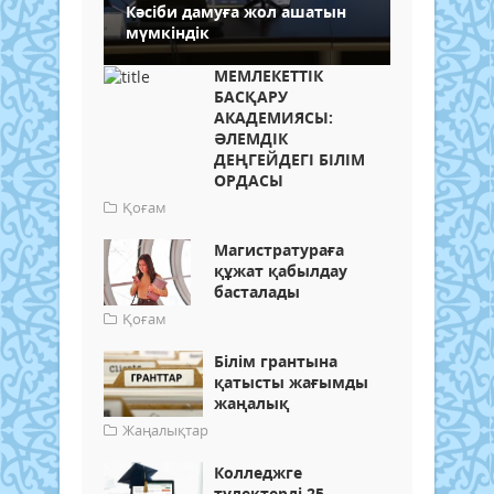
Кәсіби дамуға жол ашатын
мүмкіндік
МЕМЛЕКЕТТІК
БАСҚАРУ
АКАДЕМИЯСЫ:
ӘЛЕМДІК
ДЕҢГЕЙДЕГІ БІЛІМ
ОРДАСЫ
Қоғам
Магистратураға
құжат қабылдау
басталады
Қоғам
Білім грантына
қатысты жағымды
жаңалық
Жаңалықтар
Колледжге
түлектерді 25