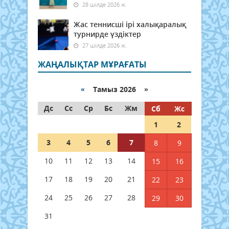
28 шілде 2026 ж.
Жас теннисші ірі халықаралық
турнирде үздіктер
27 шілде 2026 ж.
ЖАҢАЛЫҚТАР МҰРАҒАТЫ
«
Тамыз 2026 »
Дс
Сс
Ср
Бс
Жм
Сб
Жс
1
2
3
4
5
6
7
8
9
10
11
12
13
14
15
16
17
18
19
20
21
22
23
24
25
26
27
28
29
30
31