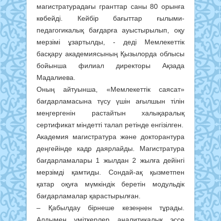
магистратурадағы гранттар саны 80 орынға
көбейді. Кейбір бағыттар ғылыми-
педагогикалық бағдарға ауыстырылып, оқу
мерзімі ұзартылды, - деді Мемлекеттік
басқару академиясының Қызылорда облысы
бойынша филиал директоры Ақзада
Мадалиева.
Оның айтуынша, «Мемлекеттік саясат»
бағдарламасына түсу үшін ағылшын тілін
меңгергенін растайтын халықаралық
сертификат міндетті талап ретінде енгізілген.
Академия магистратура және докторантура
деңгейінде кадр даярлайды. Магистратура
бағдарламалары 1 жылдан 2 жылға дейінгі
мерзімді қамтиды. Сондай-ақ қызметпен
қатар оқуға мүмкіндік беретін модульдік
бағдарламалар қарастырылған.
– Қабылдау бірнеше кезеңнен тұрады.
Алдымен үміткерлер аналитикалық эссе