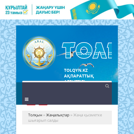
TOLQYN.KZ
АҚПАРАТТЫҚ
АГЕНТТІГІ
Толқын
»
Жаңалықтар
» Жаңа қызметке
шығарып салды