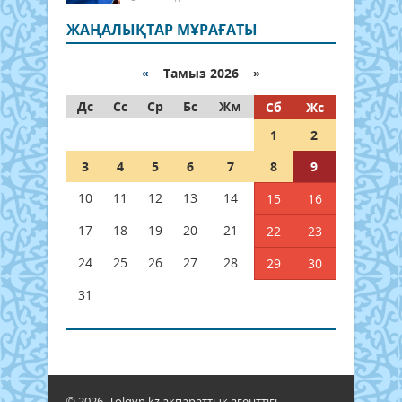
ЖАҢАЛЫҚТАР МҰРАҒАТЫ
«
Тамыз 2026 »
Дс
Сс
Ср
Бс
Жм
Сб
Жс
1
2
3
4
5
6
7
8
9
10
11
12
13
14
15
16
17
18
19
20
21
22
23
24
25
26
27
28
29
30
31
© 2026. Tolqyn.kz ақпараттық агенттігі.