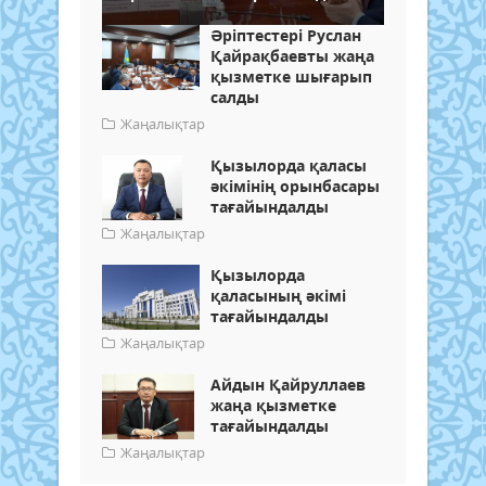
Әріптестері Руслан
Қайрақбаевты жаңа
қызметке шығарып
салды
Жаңалықтар
Қызылорда қаласы
әкімінің орынбасары
тағайындалды
Жаңалықтар
Қызылорда
қаласының әкімі
тағайындалды
Жаңалықтар
Айдын Қайруллаев
жаңа қызметке
тағайындалды
Жаңалықтар