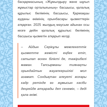
басқармасының «Жұмылдыру және шұғыл
жұмыстар орталығының» басшысы, қалалық
құрылыс бөлімінің басшысы, Қармақшы
ауданы әкімінің орынбасары қызметтерін
атқарған. 2025 жылдың маусым айынан осы
кезге дейін қалалық құрылыс бөлімінің
басшысы қызметін атқарып келді.
– Айдын Серікұлы мемлекеттік
қызметте жемісті еңбек етіп,
сатылап өскен білікті де, тәжірибелі
маман. Тапсырманы тиянақты
орындайтын жауапкершілігі мол
азамат. Сондықтан әлеуеті жоғары
кадр ретінде өз жұмысын кәсіби
деңгейде атқарады деп сенемін, – деді
қала әкімі.