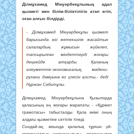
Ділмұхамед Мінуәрбекұлының адал
қызметі мен білім-біліктілігін атап өтіп,
оған алғыс білдірді.
- Ділмұхамед Мінуәрбекұлы қызмет
барысында өзі жетекшілік жасайтын
салалардың жұмысын жүйелеп,
тапсырылған міндеттерді жоғары
деңгейде атқарды. Қаланың
әлеуметтік-экономикалық, мәдени-
рухани дамуына өз үлесін қосты,- деді
Нұржан Сәбитұлы.
Ділмұхамед Мінуәрбекұлына Қызылорда
қаласының ең жоғары марапаты - «Құрмет
грамотасы» табысталды. Қала әкімі оның
алдағы қызметіне сәттілік тіледі.
Сондай-ақ, жиында қалалық тұрғын үй-
коммуналдық шаруашылығы, жолаушылар