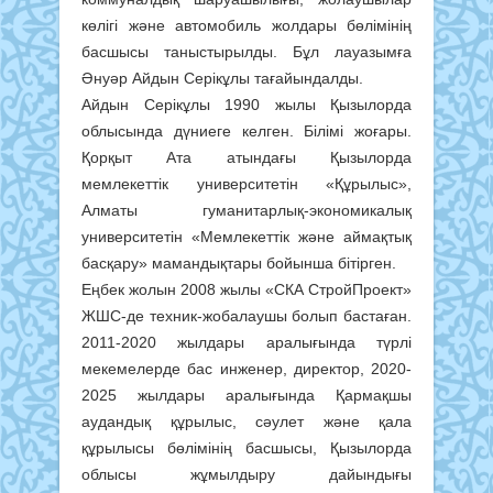
көлігі және автомобиль жолдары бөлімінің
басшысы таныстырылды. Бұл лауазымға
Әнуәр Айдын Серікұлы тағайындалды.
Айдын Серікұлы 1990 жылы Қызылорда
облысында дүниеге келген. Білімі жоғары.
Қорқыт Ата атындағы Қызылорда
мемлекеттік университетін «Құрылыс»,
Алматы гуманитарлық-экономикалық
университетін «Мемлекеттік және аймақтық
басқару» мамандықтары бойынша бітірген.
Еңбек жолын 2008 жылы «СКА СтройПроект»
ЖШС-де техник-жобалаушы болып бастаған.
2011-2020 жылдары аралығында түрлі
мекемелерде бас инженер, директор, 2020-
2025 жылдары аралығында Қармақшы
аудандық құрылыс, сәулет және қала
құрылысы бөлімінің басшысы, Қызылорда
облысы жұмылдыру дайындығы