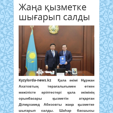
Жаңа қызметке
шығарып салды
Kyzylorda-news.kz
Қала әкімі Нұржан
Ахатовтың төрағалығымен өткен
мәжілісте әріптестері қала әкімінің
орынбасары қызметін атқарған
Ділмұхамед Абизовты жаңа қызметке
шығарып салды. Шаһар басшысы