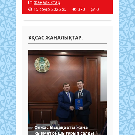
Жаңалықтар
15 сәуір 2026 ж.
370
0
ҰҚСАС ЖАҢАЛЫҚТАР:
Олжас Ысқақовты жаңа
қызметке шығарып салды