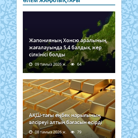
ӘЛЕМ ЖАҢАЛЫҚТАРЫ
Жапонияның Хонсю аралының
жағалауында 5,4 балдық жер
сілкінісі болды
09 тамыз 2026 ж.
64
АҚШ-тағы еңбек нарығының
әлсіреуі алтын бағасын өсірді
08 тамыз 2026 ж.
79