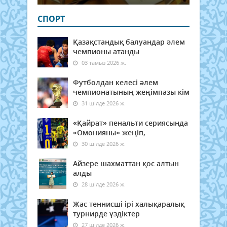
СПОРТ
Қазақстандық балуандар әлем
чемпионы атанды
03 тамыз 2026 ж.
Футболдан келесі әлем
чемпионатының жеңімпазы кім
31 шілде 2026 ж.
«Қайрат» пенальти сериясында
«Омонияны» жеңіп,
30 шілде 2026 ж.
Айзере шахматтан қос алтын
алды
28 шілде 2026 ж.
Жас теннисші ірі халықаралық
турнирде үздіктер
27 шілде 2026 ж.