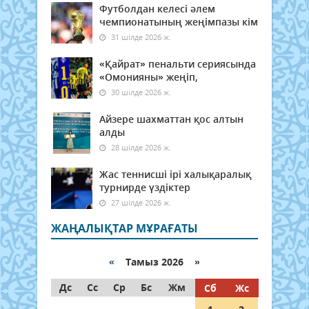
Футболдан келесі әлем
чемпионатының жеңімпазы кім
31 шілде 2026 ж.
«Қайрат» пенальти сериясында
«Омонияны» жеңіп,
30 шілде 2026 ж.
Айзере шахматтан қос алтын
алды
28 шілде 2026 ж.
Жас теннисші ірі халықаралық
турнирде үздіктер
27 шілде 2026 ж.
ЖАҢАЛЫҚТАР МҰРАҒАТЫ
«
Тамыз 2026 »
Дс
Сс
Ср
Бс
Жм
Сб
Жс