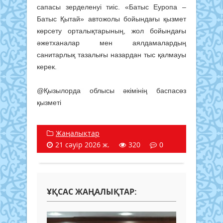
сапасы зерделенуі тиіс. «Батыс Еуропа –
Батыс Қытай» автожолы бойындағы қызмет
көрсету орталықтарының, жол бойындағы
әжетханалар мен аялдамалардың
санитарлық тазалығы назардан тыс қалмауы
керек.
@Қызылорда облысы әкімінің баспасөз
қызметі
Жаңалықтар
21 сәуір 2026 ж.
320
0
ҰҚСАС ЖАҢАЛЫҚТАР: