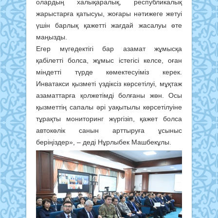
олардың халықаралық, республикалық
жарыстарға қатысуы, жоғары нәтижеге жетуі
үшін барлық қажетті жағдай жасалуы өте
маңызды.
Егер мүгедектігі бар азамат жұмысқа
қабілетті болса, жұмыс істегісі келсе, оған
міндетті түрде көмектесуіміз керек.
Инватакси қызметі үздіксіз көрсетілуі, мұқтаж
азаматтарға қолжетімді болғаны жөн. Осы
қызметтің сапалы әрі уақытылы көрсетілуіне
тұрақты мониторинг жүргізіп, қажет болса
автокөлік санын арттыруға ұсыныс
беріңіздер», – деді Нұрлыбек Машбекұлы.