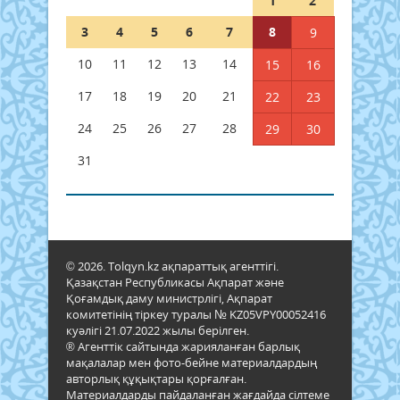
1
2
3
4
5
6
7
8
9
10
11
12
13
14
15
16
17
18
19
20
21
22
23
24
25
26
27
28
29
30
31
© 2026. Tolqyn.kz ақпараттық агенттігі.
Қазақстан Республикасы Ақпарат және
Қоғамдық даму министрлігі, Ақпарат
комитетінің тіркеу туралы № KZ05VPY00052416
куәлігі 21.07.2022 жылы берілген.
® Агенттік сайтында жарияланған барлық
мақалалар мен фото-бейне материалдардың
авторлық құқықтары қорғалған.
Материалдарды пайдаланған жағдайда сілтеме