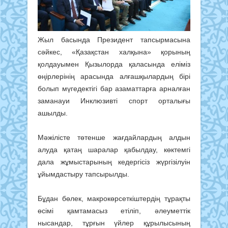
Жыл басында Президент тапсырмасына
сәйкес, «Қазақстан халқына» қорының
қолдауымен Қызылорда қаласында еліміз
өңірлерінің арасында алғашқылардың бірі
болып мүгедектігі бар азаматтарға арналған
заманауи Инклюзивті спорт орталығы
ашылды.
Мәжілісте төтенше жағдайлардың алдын
алуда қатаң шаралар қабылдау, көктемгі
дала жұмыстарының кедергісіз жүргізілуін
ұйымдастыру тапсырылды.
Бұдан бөлек, макрокөрсеткіштердің тұрақты
өсімі қамтамасыз етіліп, әлеуметтік
нысандар, тұрғын үйлер құрылысының