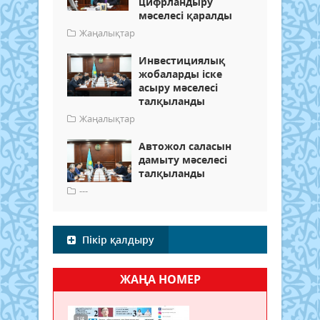
цифрландыру
мәселесі қаралды
Жаңалықтар
Инвестициялық
жобаларды іске
асыру мәселесі
талқыланды
Жаңалықтар
Автожол саласын
дамыту мәселесі
талқыланды
---
Пікір қалдыру
ЖАҢА НОМЕР