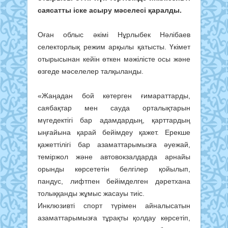
саясатты іске асыру мәселесі қаралды.
Оған облыс әкімі Нұрлыбек Нәлібаев
селекторлық режим арқылы қатысты. Үкімет
отырысынан кейін өткен мәжілісте осы және
өзгеде мәселелер талқыланды.
«Жаңадан бой көтерген ғимараттарды,
саябақтар мен сауда орталықтарын
мүгедектігі бар адамдардың, қарттардың
ыңғайына қарай бейімдеу қажет. Ерекше
қажеттілігі бар азаматтарымызға әуежай,
теміржол және автовокзалдарда арнайы
орынды көрсететін белгілер қойылып,
пандус, лифтпен бейімделген дәретхана
толыққанды жұмыс жасауы тиіс.
Инклюзивті спорт түрімен айналысатын
азаматтарымызға тұрақты қолдау көрсетіп,