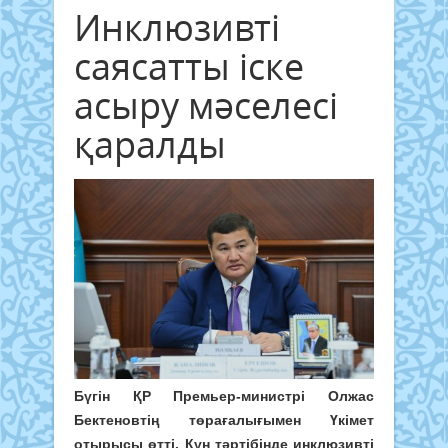
Инклюзивті
саясатты іске
асыру мәселесі
қаралды
Бүгін ҚР Премьер-министрі Олжас
Бектеновтің төрағалығымен Үкімет
отырысы өтті. Күн тәртібінде инклюзивті