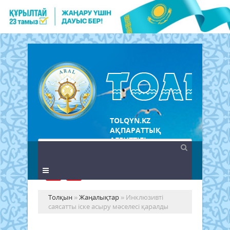
TOLQYN.KZ
АҚПАРАТТЫҚ
АГЕНТТІГІ
Толқын
»
Жаңалықтар
» Инклюзивті
саясатты іске асыру мәселесі қаралды