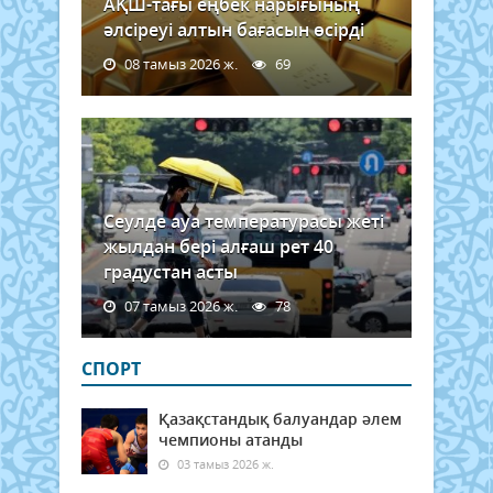
АҚШ-тағы еңбек нарығының
әлсіреуі алтын бағасын өсірді
08 тамыз 2026 ж.
69
Сеулде ауа температурасы жеті
жылдан бері алғаш рет 40
градустан асты
07 тамыз 2026 ж.
78
СПОРТ
Қазақстандық балуандар әлем
чемпионы атанды
03 тамыз 2026 ж.