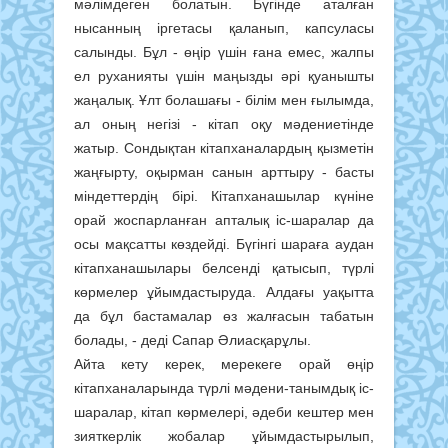
мәлімдеген болатын. Бүгінде аталған
нысанның іргетасы қаланып, капсуласы
салынды. Бұл - өңір үшін ғана емес, жалпы
ел руханияты үшін маңызды әрі қуанышты
жаңалық. Ұлт болашағы - білім мен ғылымда,
ал оның негізі - кітап оқу мәдениетінде
жатыр. Сондықтан кітапханалардың қызметін
жаңғырту, оқырман санын арттыру - басты
міндеттердің бірі. Кітапханашылар күніне
орай жоспарланған апталық іс-шаралар да
осы мақсатты көздейді. Бүгінгі шараға аудан
кітапханашылары белсенді қатысып, түрлі
көрмелер ұйымдастыруда. Алдағы уақытта
да бұл бастамалар өз жалғасын табатын
болады, - деді Сапар Әлиасқарұлы.
Айта кету керек, мерекеге орай өңір
кітапханаларында түрлі мәдени-танымдық іс-
шаралар, кітап көрмелері, әдеби кештер мен
зияткерлік жобалар ұйымдастырылып,