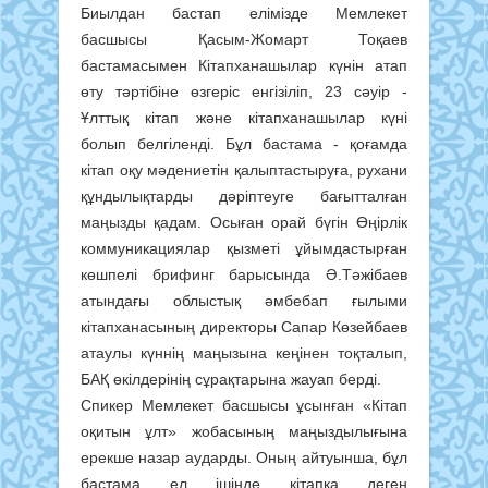
Биылдан бастап елімізде Мемлекет
басшысы Қасым-Жомарт Тоқаев
бастамасымен Кітапханашылар күнін атап
өту тәртібіне өзгеріс енгізіліп, 23 сәуір -
Ұлттық кітап және кітапханашылар күні
болып белгіленді. Бұл бастама - қоғамда
кітап оқу мәдениетін қалыптастыруға, рухани
құндылықтарды дәріптеуге бағытталған
маңызды қадам. Осыған орай бүгін Өңірлік
коммуникациялар қызметі ұйымдастырған
көшпелі брифинг барысында Ә.Тәжібаев
атындағы облыстық әмбебап ғылыми
кітапханасының директоры Сапар Көзейбаев
атаулы күннің маңызына кеңінен тоқталып,
БАҚ өкілдерінің сұрақтарына жауап берді.
Спикер Мемлекет басшысы ұсынған «Кітап
оқитын ұлт» жобасының маңыздылығына
ерекше назар аударды. Оның айтуынша, бұл
бастама ел ішінде кітапқа деген