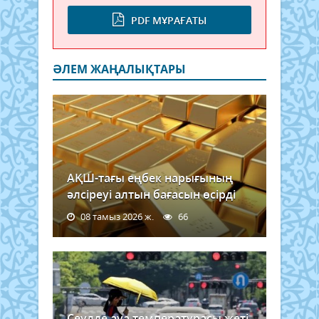
PDF МҰРАҒАТЫ
ӘЛЕМ ЖАҢАЛЫҚТАРЫ
АҚШ-тағы еңбек нарығының
әлсіреуі алтын бағасын өсірді
08 тамыз 2026 ж.
66
Сеулде ауа температурасы жеті