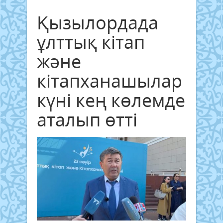
Қызылордада
ұлттық кітап
және
кітапханашылар
күні кең көлемде
аталып өтті