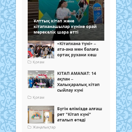
Ұлттық кітап және
кітапханашылар күніне орай
мерекелік шара өтті
«Кітапхана түні» –
ата-ана мен балаға
ортақ рухани кеш
Қоғам
КІТАП AMANAT: 14
ақпан –
Халықаралық кітап
сыйлау күні
Қоғам
Бүгін елімізде алғаш
рет "Кітап күні"
аталып өтеді
Жаңалықтар