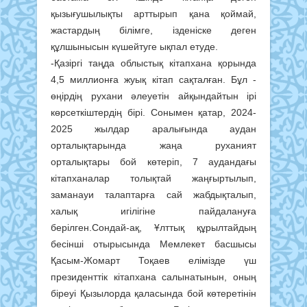
қызығушылықты арттырып қана қоймай,
жастардың білімге, ізденіске деген
құлшынысын күшейтуге ықпал етуде.
-Қазіргі таңда облыстық кітапхана қорында
4,5 миллионға жуық кітап сақталған. Бұл -
өңірдің рухани әлеуетін айқындайтын ірі
көрсеткіштердің бірі. Сонымен қатар, 2024-
2025 жылдар аралығында аудан
орталықтарында жаңа руханият
орталықтары бой көтеріп, 7 аудандағы
кітапханалар толықтай жаңғыртылып,
заманауи талаптарға сай жабдықталып,
халық игілігіне пайдалануға
берілген.Сондай-ақ, Ұлттық құрылтайдың
бесінші отырысында Мемлекет басшысы
Қасым-Жомарт Тоқаев елімізде үш
президенттік кітапхана салынатынын, оның
біреуі Қызылорда қаласында бой көтеретінін