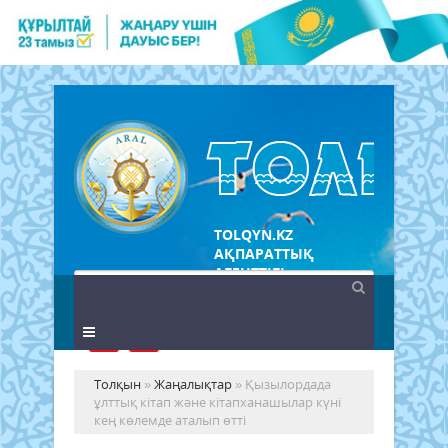
TOLQYN.KZ
АҚПАРАТТЫҚ
АГЕНТТІГІ
Толқын
»
Жаңалықтар
» Қызылордада
ұлттық кітап және кітапханашылар күні
кең көлемде аталып өтті