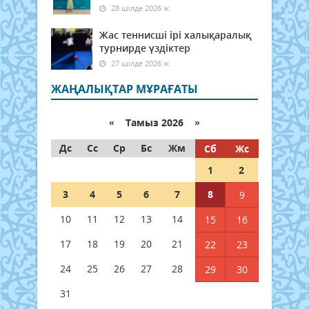
28 шілде 2026 ж.
Жас теннисші ірі халықаралық
турнирде үздіктер
27 шілде 2026 ж.
ЖАҢАЛЫҚТАР МҰРАҒАТЫ
«
Тамыз 2026 »
Дс
Сс
Ср
Бс
Жм
Сб
Жс
1
2
3
4
5
6
7
8
9
10
11
12
13
14
15
16
17
18
19
20
21
22
23
24
25
26
27
28
29
30
31