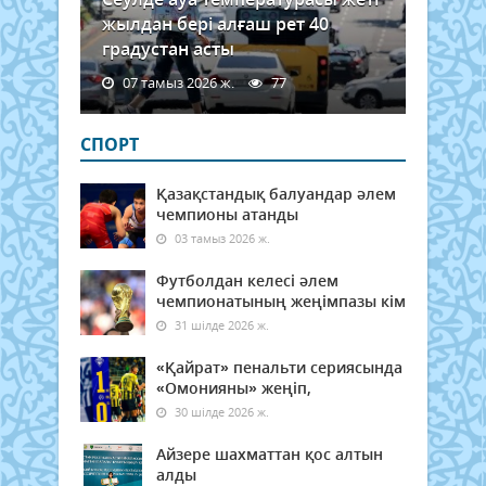
жылдан бері алғаш рет 40
градустан асты
07 тамыз 2026 ж.
77
СПОРТ
Қазақстандық балуандар әлем
чемпионы атанды
03 тамыз 2026 ж.
Футболдан келесі әлем
чемпионатының жеңімпазы кім
31 шілде 2026 ж.
«Қайрат» пенальти сериясында
«Омонияны» жеңіп,
30 шілде 2026 ж.
Айзере шахматтан қос алтын
алды