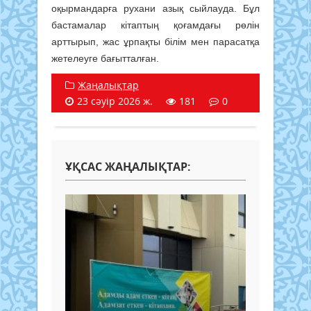
оқырмандарға рухани азық сыйлауда. Бұл
бастамалар кітаптың қоғамдағы рөлін
арттырып, жас ұрпақты білім мен парасатқа
жетелеуге бағытталған.
Жаңалықтар
23 сәуір 2026 ж.
181
0
ҰҚСАС ЖАҢАЛЫҚТАР: