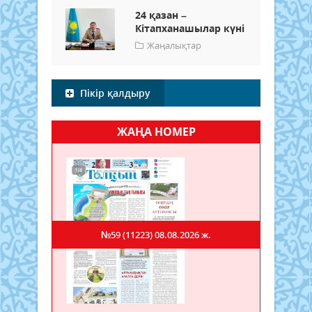
24 қазан –
Кітапханашылар күні
Жаңалықтар
Пікір қалдыру
ЖАҢА НОМЕР
№59 (11223)
08.08.2026 ж.