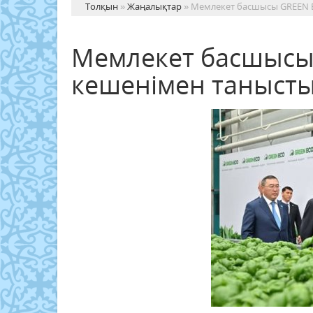
Толқын
»
Жаңалықтар
» Мемлекет басшысы GREEN 
Мемлекет басшысы
кешенімен таныст