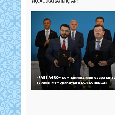
ҰҚСАС ЖАҢАЛЫҚТАР:
«FABE AGRO» компаниясымен өзара ынт
туралы меморандумға қол қойылды