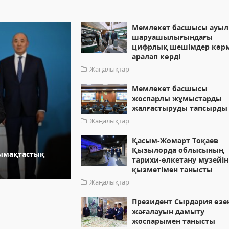
Мемлекет басшысы ауыл
шаруашылығындағы
цифрлық шешімдер көрм
аралап көрді
Жаңалықтар
Мемлекет басшысы
жоспарлы жұмыстарды
жалғастыруды тапсырды
Жаңалықтар
Қасым-Жомарт Тоқаев
Қызылорда облысының
ымақтастық
тарихи-өлкетану музейін
қызметімен танысты
Жаңалықтар
Президент Сырдария өзен
жағалауын дамыту
жоспарымен танысты