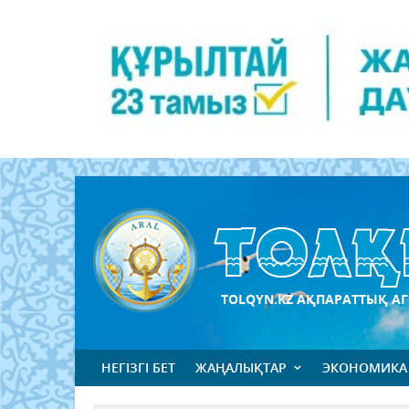
TOLQYN.KZ АҚПАРАТТЫҚ АГ
НЕГІЗГІ БЕТ
ЖАҢАЛЫҚТАР
ЭКОНОМИКА