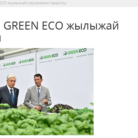
ЕСО жылыжай кешенімен танысты
 GREEN ЕСО жылыжай
ы