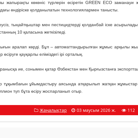
лы жапырақты көкөніс түрлерін өсіретін GREEN ЕСО заманауи
ндағы өндіріске қолданылатын технологиялармен танысты.
сіз, тыңайтқыштар мен пестицидтерді қолданбай іске асырылады.
станның 10 қаласына жеткізіледі.
лығын аралап көрді. Бұл – автоматтандырылған жұмыс арқылы жы
 өсіруге қауқарлы еліміздегі ірі орталық.
анысқа ие, сонымен қатар Өзбекстан мен Қырғызстанға экспортта
ер тұқымбағын ұйымдастыру аясында атқарылып жатқан жұмыстар
ллион түп бұта өсіру жоспарланып отыр.
Жаңалықтар
03 маусым 2026 ж.
112