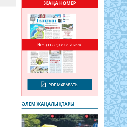
ЖАҢА НОМЕР
№59 (11223)
08.08.2026 ж.
PDF МҰРАҒАТЫ
ӘЛЕМ ЖАҢАЛЫҚТАРЫ