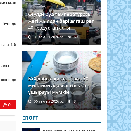
 жылыжай
Сеулде ауа температурасы
жеті жылдан бері алғаш рет
 Бүгінде
40 градустан асты
07 тамыз 2026 ж.
69
лына 1,5
лады.
БҰҰ дабыл қақты: Тағы 50
 жөнінде
миллион адам аштыққа
ұшырауы мүмкін
06 тамыз 2026 ж.
84
0
СПОРТ