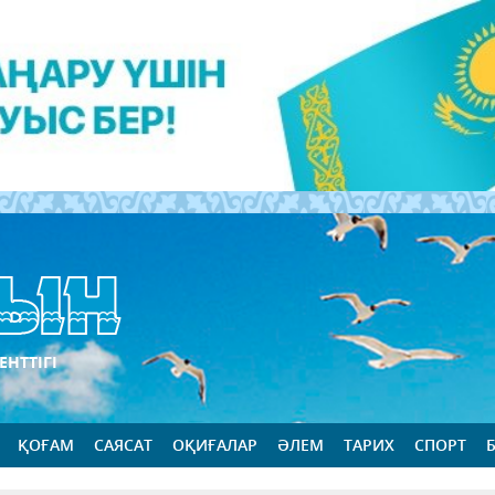
ЕНТТІГІ
ҚОҒАМ
САЯСАТ
ОҚИҒАЛАР
ӘЛЕМ
ТАРИХ
СПОРТ