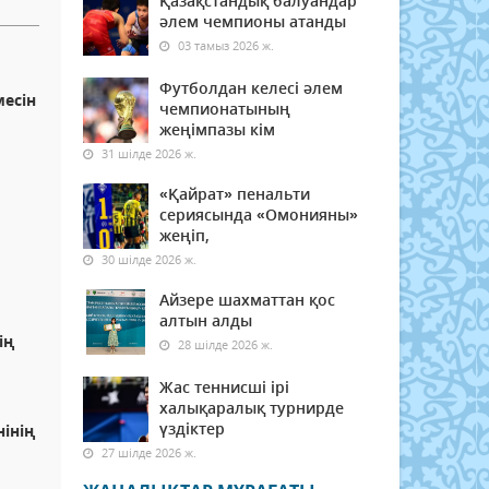
Қазақстандық балуандар
әлем чемпионы атанды
03 тамыз 2026 ж.
Футболдан келесі әлем
есін
чемпионатының
жеңімпазы кім
31 шілде 2026 ж.
«Қайрат» пенальти
сериясында «Омонияны»
жеңіп,
30 шілде 2026 ж.
Айзере шахматтан қос
алтын алды
ің
28 шілде 2026 ж.
Жас теннисші ірі
халықаралық турнирде
үздіктер
інің
27 шілде 2026 ж.