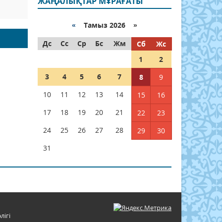
ЖАҢАЛЫҚТАР МҰРАҒАТЫ
«
Тамыз 2026 »
Дс
Сс
Ср
Бс
Жм
Сб
Жс
1
2
3
4
5
6
7
8
9
10
11
12
13
14
15
16
17
18
19
20
21
22
23
24
25
26
27
28
29
30
31
лігі