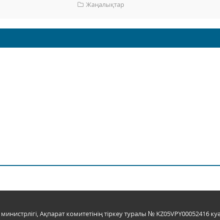
Жаңалықтар
инистрлігі, Ақпарат комитетінің тіркеу туралы № KZ05VPY00052416 куә