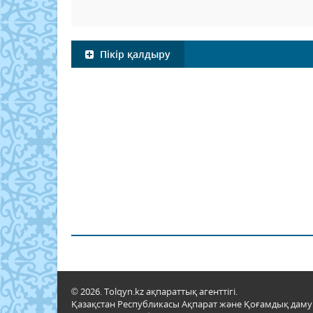
Пікір қалдыру
© 2026. Tolqyn.kz ақпараттық агенттігі.
Қазақстан Республикасы Ақпарат және Қоғамдық даму м