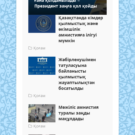
ғана қолданылады –
Президент заңға қол қойды
Қазақстанда кімдер
қылмыстық және
әкімшілік
амнистияға ілігуі
мүмкін
Қоғам
Жәбірленушімен
татуласуына
байланысты
қылмыстық
жауаптылықтан
босатылды
Қоғам
Мәжіліс амнистия
туралы заңды
мақұлдады
Қоғам