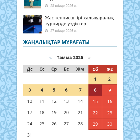
28 шілде 2026 ж.
Жас теннисші ірі халықаралық
турнирде үздіктер
27 шілде 2026 ж.
ЖАҢАЛЫҚТАР МҰРАҒАТЫ
«
Тамыз 2026 »
Дс
Сс
Ср
Бс
Жм
Сб
Жс
1
2
3
4
5
6
7
8
9
10
11
12
13
14
15
16
17
18
19
20
21
22
23
24
25
26
27
28
29
30
31