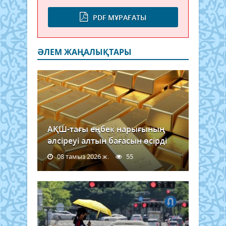
PDF МҰРАҒАТЫ
ӘЛЕМ ЖАҢАЛЫҚТАРЫ
АҚШ-тағы еңбек нарығының
әлсіреуі алтын бағасын өсірді
08 тамыз 2026 ж.
55