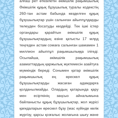
алғаш рет өткізілетін әкімшілік рақымшылық
Әкімшілік құқық бұзушылық туралы кодекстің
260-тан астам бабында көзделген құқық
бұзушылықтар үшін салынған айыппұлдарды
төлеуден босатуды көздейді. Тек ішкі істер
органдары қарайтын әкімшілік құқық
бұзушылықтардың өзіне қатысты 17 млрд
теңгеден астам сомаға салынған шамамен 1
миллион айыппұл рақымшылыққа ілігеді.
Осылайша, әкімшілік рақымшылық
азаматтардың қаржылық жүктемесін азайтуға
мүмкіндік береді. Сонымен қатар әкімшілік
рақымшылық ең өрескел құқық
бұзушылықтарды жасаған адамдарға
қолданылмайды. Олардың қатарында қару
мен есірткінің заңсыз айналымына
байланысты құқық бұзушылықтар, жол жүрісі
қағидаларын өрескел бұзу (мас күйінде көлік
жүргізу, қарсы қозғалыс жолағына шығу және