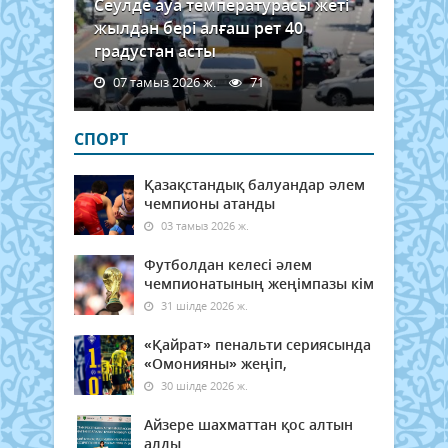
Сеулде ауа температурасы жеті
жылдан бері алғаш рет 40
градустан асты
07 тамыз 2026 ж.
71
СПОРТ
Қазақстандық балуандар әлем
чемпионы атанды
03 тамыз 2026 ж.
Футболдан келесі әлем
чемпионатының жеңімпазы кім
31 шілде 2026 ж.
«Қайрат» пенальти сериясында
«Омонияны» жеңіп,
30 шілде 2026 ж.
Айзере шахматтан қос алтын
алды