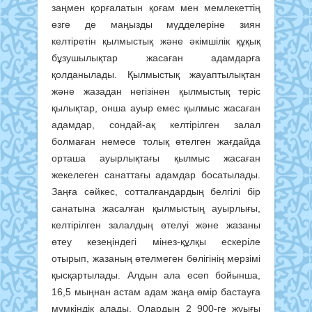
заңмен қорғалатын қоғам мен мемлекеттің
өзге де маңызды мүдделеріне зиян
келтіретін қылмыстық және әкімшілік құқық
бұзушылықтар жасаған адамдарға
қолданылады. Қылмыстық жауаптылықтан
және жазадан негізінен қылмыстық теріс
қылықтар, онша ауыр емес қылмыс жасаған
адамдар, сондай-ақ келтірілген залал
болмаған немесе толық өтелген жағдайда
орташа ауырлықтағы қылмыс жасаған
жекелеген санаттағы адамдар босатылады.
Заңға сәйкес, сотталғандардың белгілі бір
санатына жасалған қылмыстың ауырлығы,
келтірілген залалдың өтелуі және жазаны
өтеу кезеңіндегі мінез-құлқы ескеріле
отырып, жазаның өтелмеген бөлігінің мерзімі
қысқартылады. Алдын ала есеп бойынша,
16,5 мыңнан астам адам жаңа өмір бастауға
мүмкіндік алады. Олардың 2 900-ге жуығы