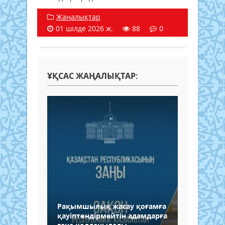
Жаңалықтар
01 шілде 2026 ж.
88
0
ҰҚСАС ЖАҢАЛЫҚТАР:
Рақымшылық жасау қоғамға
қауіптөндірмейтін адамдарға