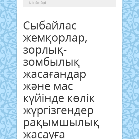
ілінбейді
Сыбайлас
жемқорлар,
зорлық-
зомбылық
жасағандар
және мас
күйінде көлік
жүргізгендер
рақымшылық
жасауға