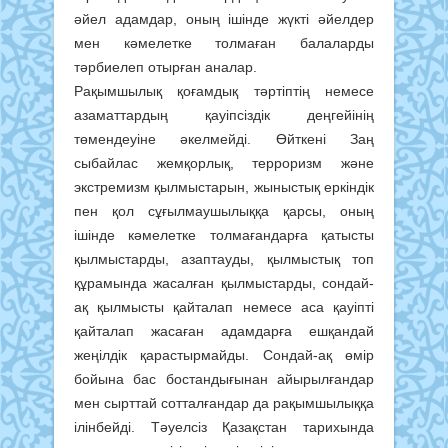
әйел адамдар, оның ішінде жүкті әйелдер
мен кәмелетке толмаған балаларды
тәрбиелеп отырған аналар.
Рақымшылық қоғамдық тәртіптің немесе
азаматтардың қауіпсіздік деңгейінің
төмендеуіне әкелмейді. Өйткені Заң
сыбайлас жемқорлық, терроризм және
экстремизм қылмыстарын, жыныстық еркіндік
пен қол сұғылмаушылыққа қарсы, оның
ішінде кәмелетке толмағандарға қатысты
қылмыстарды, азаптауды, қылмыстық топ
құрамында жасалған қылмыстарды, сондай-
ақ қылмысты қайталап немесе аса қауіпті
қайталап жасаған адамдарға ешқандай
жеңілдік қарастырмайды. Сондай-ақ өмір
бойына бас бостандығынан айырылғандар
мен сырттай сотталғандар да рақымшылыққа
ілінбейді. Тәуелсіз Қазақстан тарихында