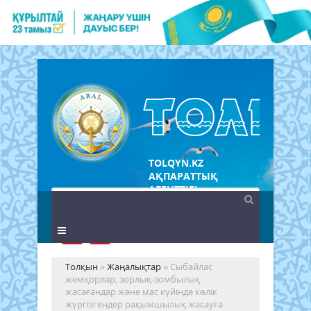
TOLQYN.KZ
АҚПАРАТТЫҚ
АГЕНТТІГІ
Толқын
»
Жаңалықтар
» Сыбайлас
жемқорлар, зорлық-зомбылық
жасағандар және мас күйінде көлік
жүргізгендер рақымшылық жасауға