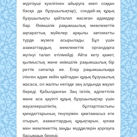
жүргізуші куәлігінен айыруға әкеп соққан
басқа да бұзушылықтар), сондай-ақ құқық
бұзушылықты қайталап жасаған адамдар
бар. Әкімшілік рақымшылық мемлекеттік
ақпараттық жүйелер арқылы автоматты
түрде жүзеге асырылады. Бұл үшін
азаматтардың мемлекеттік органдарға
жүгінуі талап етілмейді. Айта кету қажет,
қылмыстық және әкімшілік рақымшылық бір
реттік сипатқа ие. Егер рақымшылыққа
ілінген адам кейін қайтадан құқық бұзушылық
жасаса, ол жалпы негізде заң алдында жауап
береді. Қабылданған Заң ізгілік, әділеттілік
және аса қауіпті құқық бұзушылықтар үшін
жауапкершіліктің бұлтартпастығы
қағидаттарының теңгерімін қамтамасыз ете
отырып, азаматтардың құқықтарын, қоғам
мен мемлекеттің заңды мүдделерін қорғауға
басымдық береді.