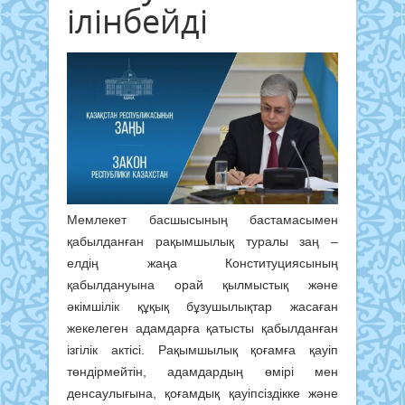
ілінбейді
Мемлекет басшысының бастамасымен
қабылданған рақымшылық туралы заң –
елдің жаңа Конституциясының
қабылдануына орай қылмыстық және
әкімшілік құқық бұзушылықтар жасаған
жекелеген адамдарға қатысты қабылданған
ізгілік актісі. Рақымшылық қоғамға қауіп
төндірмейтін, адамдардың өмірі мен
денсаулығына, қоғамдық қауіпсіздікке және