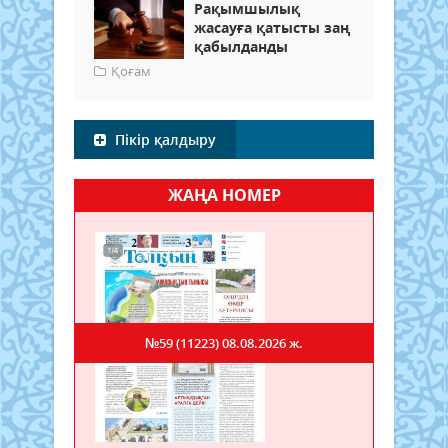
Рақымшылық
жасауға қатысты заң
қабылданды
Қоғам
Пікір қалдыру
ЖАҢА НОМЕР
№59 (11223)
08.08.2026 ж.