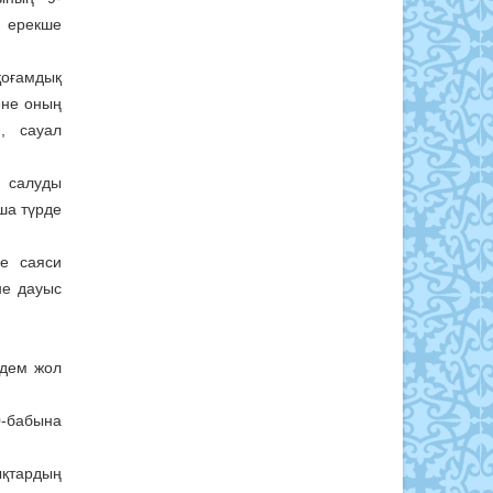
 ерекше
қоғамдық
әне оның
н, сауал
л салуды
ша түрде
не саяси
не дауыс
лдем жол
0-бабына
ықтардың