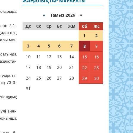
ЖАҢАЛЫҚТАР МҰРАҒАТЫ
жоғарыда
«
Тамыз 2026 »
әне 7-1-
Дс
Сс
Ср
Бс
Жм
Сб
Жс
дидаттың
1
2
лдары мен
3
4
5
6
7
8
9
қсатында
10
11
12
13
14
15
16
азақстан
17
18
19
20
21
22
23
үсiретiн
24
25
26
27
28
29
30
ің 73-3-
31
ік құқық
улі зиян
 бойынша
ының 9-