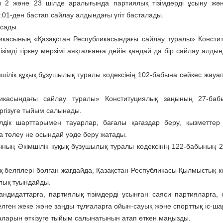
ғы 2 және 23 шілде аралығында партиялық тізімдерді ұсыну жән
8:01-ден бастап сайлау алдындағы үгiт басталады.
асады.
ликасының «Қазақстан Республикасындағы сайлау туралы» Консти
мді тіркеу мерзімі аяқталғанға дейін қандай да бір сайлау алдынд
шілік құқық бұзушылық туралы кодексінің 102-бабына сәйкес жауа
ликасындағы сайлау туралы» Конституциялық заңының 27-баб
үргiзуге тыйым салынады.
лдiк шарттарымен тауарлар, бағалы қағаздар беру, қызметтер 
а төлеу не осындай уәде беру жатады.
сының Әкімшілік құқық бұзушылық туралы кодексінің 122-бабының 2-
 белгілері болған жағдайда, Қазақстан Республикасы Қылмыстық ко
лық туындайды.
андидаттарға, партиялық тізімдерді ұсынған саяси партияларға,
елген жеке және заңды тұлғаларға ойын-сауық және спорттық іс-ш
ларын өткізуге тыйым салынатынын атап өткен маңызды.