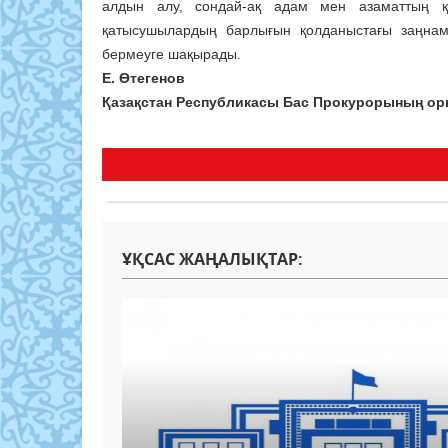
алдын алу, сондай-ақ адам мен азаматтың қ
қатысушылардың барлығын қолданыстағы заңнам
бермеуге шақырады.
Е. Өтегенов
Қазақстан Республикасы Бас Прокурорының о
ҰҚСАС ЖАҢАЛЫҚТАР: