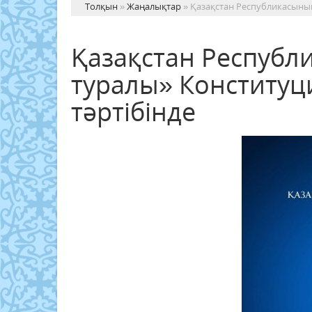
Толқын
»
Жаңалықтар
» Қазақстан Республикасыны
Қазақстан Республ
туралы» Конститу
тәртібінде