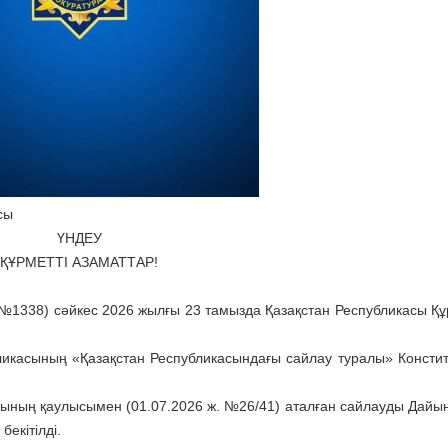
сы
ҮНДЕУ
ҚҰРМЕТТІ АЗАМАТТАР!
№1338) сәйкес 2026 жылғы 23 тамызда Қазақстан Республикасы Қ
бликасының «Қазақстан Республикасындағы сайлау туралы» Консти
сының қаулысымен (01.07.2026 ж. №26/41) аталған сайлауды Дайы
бекітілді.