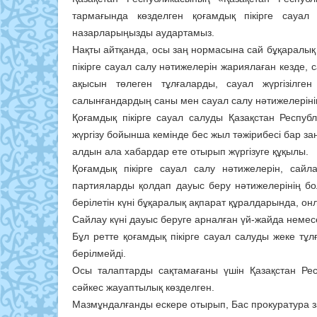
тармағында көзделген қоғамдық пікірге сауал
назарларыңызды аудартамыз.
Нақты айтқанда, осы заң нормасына сай бұқаралы
пікірге сауал салу нәтижелерін жариялаған кезде, 
ақысын төлеген тұлғаларды, сауал жүргiзілге
салынғандардың саны мен сауал салу нәтижелерінің 
Қоғамдық пікірге сауал салуды Қазақстан Респуб
жүргізу бойынша кемінде бес жыл тәжірибесі бар з
алдын ала хабардар ете отырып жүргізуге құқылы.
Қоғамдық пікірге сауал салу нәтижелерiн, сайл
партияларды қолдап дауыс беру нәтижелерiнiң бо
берiлетiн күні бұқаралық ақпарат құралдарында, о
Сайлау күнi дауыс беруге арналған үй-жайда немесе
Бұл ретте қоғамдық пікірге сауал салуды жеке т
берілмейді.
Осы талаптарды сақтамағаны үшін Қазақстан Рес
сәйкес жауаптылық көзделген.
Мазмұндалғанды ескере отырып, Бас прокуратура за