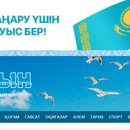
ЕНТТІГІ
ҚОҒАМ
САЯСАТ
ОҚИҒАЛАР
ӘЛЕМ
ТАРИХ
СПОРТ