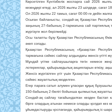
Көрсетілген Күнтізбелік жоспарға сай 2026 жыл
кезеңдері өтеді, ал 2026 жылғы 23 шілдеде, сағат 1
Ол 2026 жылғы 22 тамыз, сағат 00:00-ге дейін жалғ
Осыған байланысты, сондай-ақ Қазақстан Респуб
заңының 27-бабының 2-тармағына сай партиялық тізі
жүргізуге жол берілмейді.
Осы талапты бұзу Қазақстан Республикасының Әкім
әкеп соғады.
Қазақстан Республикасының «Қазақстан Респуб
тармағына сәйкес сайлау алдындағы жөнсiз үгіттi ж
Мұндай үгітке сайлаушыларға тегiн немесе жеңi
лотереялар, қайырымдылық акцияларын өткiзу, ақш
Жөнсіз жүргізілген үгіт үшін Қазақстан Республика
сәйкес жауаптылық көзделген.
Егер параға сатып алумен ұласқан құқық бұзушылық
150-бабының 2-бөлігі бойынша қылмыстық жауапты
Сондай-ақ сайлау тағайындалған кезден бастап к
бірге олардың атынан немесе оларды қолдап кез к
ұйымдастыруды қоспағанда, қайырымдылық іс-шара