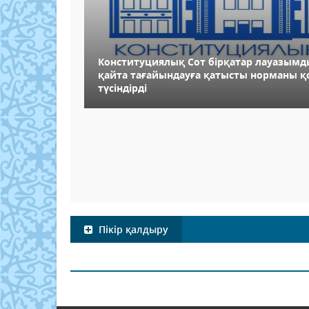
Конституциялық Сот бірқатар лауазымд
қайта тағайындауға қатысты норманы қо
түсіндірді
Пікір қалдыру