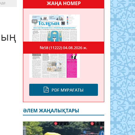
нде
ЖАҢА НОМЕР
ның
№58 (11222)
04.08.2026 ж.
PDF МҰРАҒАТЫ
ӘЛЕМ ЖАҢАЛЫҚТАРЫ