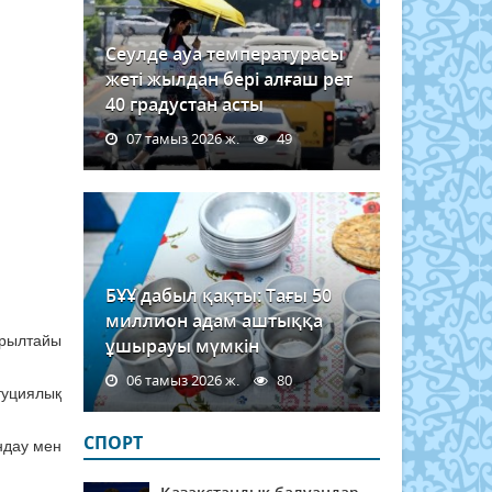
Сеулде ауа температурасы
жеті жылдан бері алғаш рет
40 градустан асты
07 тамыз 2026 ж.
49
БҰҰ дабыл қақты: Тағы 50
миллион адам аштыққа
ұрылтайы
ұшырауы мүмкін
06 тамыз 2026 ж.
80
туциялық
СПОРТ
ндау мен