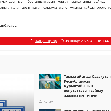
ұқықтары мен бостандықтарын қорғау мақсатында сайлау пр
аның талаптарын қатаң сақтауға және құқыққа қайшы әрекетт
рынбасары
Жаңалықтар
08 шілде 2026 ж.
144
Тамыз айында Қазақстан
Республикасы
Құрылтайының
депутаттарын сайлау
жұмыстары өтпек
Қоғам
2026 жылғы 15 наурызда