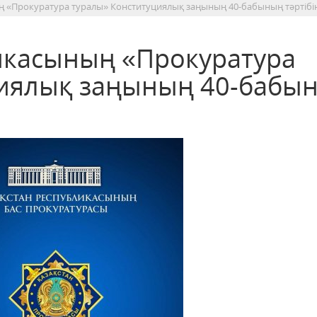
ң «Прокуратура туралы» Конституциялық заңының 40-бабының тәртібі
икасының «Прокуратура
циялық заңының 40-бабы