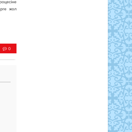
оцесіне
ерге жол
0