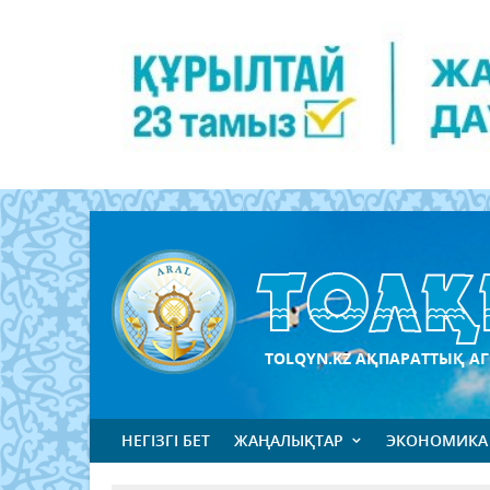
TOLQYN.KZ АҚПАРАТТЫҚ АГ
НЕГІЗГІ БЕТ
ЖАҢАЛЫҚТАР
ЭКОНОМИКА