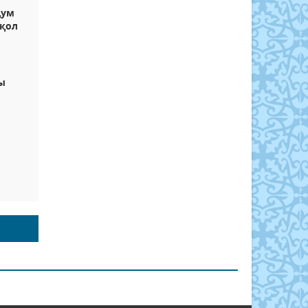
дум
 қол
ы