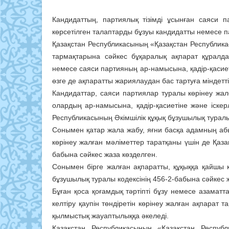
Кандидаттың, партиялық тізімді ұсынған саяси 
көрсетілген талаптарды бұзуы кандидатты немесе па
Қазақстан Республикасының «Қазақстан Республик
тармақтарына сәйкес бұқаралық ақпарат құрал
немесе саяси партияның ар-намысына, қадір-қасиеті
өзге де ақпаратты жариялаудан бас тартуға міндетті
Кандидаттар, саяси партиялар туралы көрінеу жал
олардың ар-намысына, қадір-қасиетіне және іскерл
Республикасының Әкімшілік құқық бұзушылық туралы 
Сонымен қатар жала жабу, яғни басқа адамның абыр
көрiнеу жалған мәлiметтер таратқаны үшін де Қаза
бабына сәйкес жаза көзделген.
Сонымен бірге жалған ақпаратты, құқыққа қайшы к
бұзушылық туралы кодексінің 456-2-бабына сәйкес 
Бұған қоса қоғамдық тәртіпті бұзу немесе азама
келтіру қаупін төндіретін көрінеу жалған ақпарат
қылмыстық жауаптылыққа әкеледі.
Қазақстан Республикасының «Қазақстан Респуб