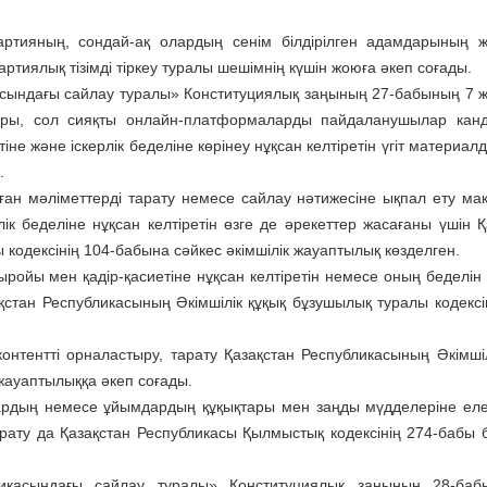
партияның, сондай-ақ олардың сенім білдірілген адамдарының 
ртиялық тізімді тіркеу туралы шешімнің күшін жоюға әкеп соғады.
асындағы сайлау туралы» Конституциялық заңының 27-бабының 7 ж
дары, сол сияқты онлайн-платформаларды пайдаланушылар кан
не және іскерлік беделіне көрінеу нұқсан келтіретін үгіт материа
.
ған мәліметтерді тарату немесе сайлау нәтижесіне ықпал ету ма
ік беделіне нұқсан келтіретін өзге де әрекеттер жасағаны үшін Қ
кодексінің 104-бабына сәйкес әкімшілік жауаптылық көзделген.
ойы мен қадiр-қасиетiне нұқсан келтiретiн немесе оның беделiн т
қстан Республикасының Әкімшілік құқық бұзушылық туралы кодексін
онтентті орналастыру, тарату Қазақстан Республикасының Әкімшіл
жауаптылыққа әкеп соғады.
ттардың немесе ұйымдардың құқықтары мен заңды мүдделеріне еле
 тарату да Қазақстан Республикасы Қылмыстық кодексінің 274-бабы
ликасындағы сайлау туралы» Конституциялық заңының 28-баб