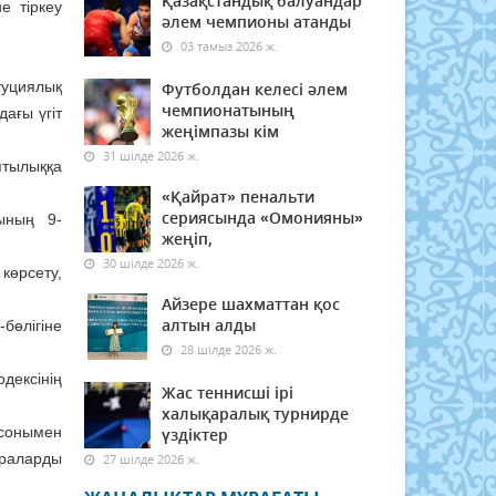
Қазақстандық балуандар
е тіркеу
әлем чемпионы атанды
03 тамыз 2026 ж.
туциялық
Футболдан келесі әлем
чемпионатының
ағы үгiт
жеңімпазы кім
31 шілде 2026 ж.
птылыққа
«Қайрат» пенальти
сериясында «Омонияны»
ының 9-
жеңіп,
30 шілде 2026 ж.
көрсету,
Айзере шахматтан қос
алтын алды
бөлігіне
28 шілде 2026 ж.
дексінің
Жас теннисші ірі
халықаралық турнирде
 сонымен
үздіктер
араларды
27 шілде 2026 ж.