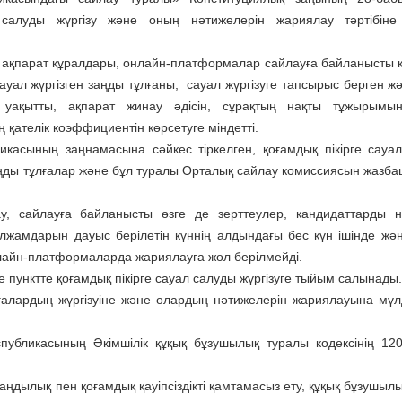
 салуды жүргізу және оның нәтижелерін жариялау тәртібіне
қ ақпарат құралдары, онлайн-платформалар сайлауға байланысты 
сауал жүргiзген заңды тұлғаны, сауал жүргізуге тапсырыс берген ж
н уақытты, ақпарат жинау әдiсiн, сұрақтың нақты тұжырымы
қателiк коэффициентiн көрсетуге мiндеттi.
ликасының заңнамасына сәйкес тіркелген, қоғамдық пікірге сауа
аңды тұлғалар және бұл туралы Орталық сайлау комиссиясын жазба
ау, сайлауға байланысты өзге де зерттеулер, кандидаттарды 
лжамдарын дауыс берiлетін күннің алдындағы бес күн ішінде жә
нлайн-платформаларда жариялауға жол берілмейдi.
 пунктте қоғамдық пiкiрге сауал салуды жүргізуге тыйым салынады.
ұлғалардың жүргізуіне және олардың нәтижелерін жариялауына мү
публикасының Әкімшілік құқық бұзушылық туралы кодексінің 12
ңдылық пен қоғамдық қауіпсіздікті қамтамасыз ету, құқық бұзушыл