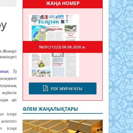
ЖАҢА НОМЕР
ру
№59 (11223)
08.08.2026 ж.
м-Жомарт
өніндегі
бының 5)
езидентi
уциялық
PDF МҰРАҒАТЫ
 жүйесін
одан әрі
ӘЛЕМ ЖАҢАЛЫҚТАРЫ
т істері
генттігі
т істері