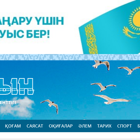
ЕНТТІГІ
ҚОҒАМ
САЯСАТ
ОҚИҒАЛАР
ӘЛЕМ
ТАРИХ
СПОРТ