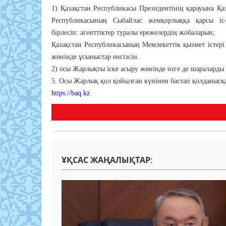
1) Қазақстан Республикасы Президентінің қарауына Қаз
Республикасының Сыбайлас жемқорлыққа қарсы іс-
бірлесіп: агенттіктер туралы ережелердің жобаларын;
Қазақстан Республикасының Мемлекеттік қызмет істері
жөнінде ұсыныстар енгізсін.
2) осы Жарлықты іске асыру жөнінде өзге де шараларды
5. Осы Жарлық қол қойылған күнінен бастап қолданысқа 
https://baq.kz
ҰҚСАС ЖАҢАЛЫҚТАР: