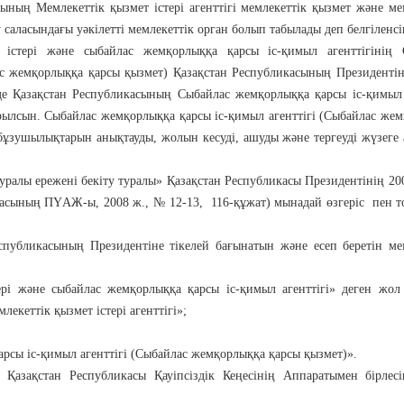
ының Мемлекеттік қызмет істері агенттігі мемлекеттік қызмет және ме
 саласындағы уәкілетті мемлекеттік орган болып табылады деп белгіленсі
 істері және сыбайлас жемқорлыққа қарсы іс-қимыл агенттігінің 
 жемқорлыққа қарсы қызмет) Қазақстан Республикасының Президентiн
нде Қазақстан Республикасының Сыбайлас жемқорлыққа қарсы іс-қимыл 
рылсын. Сыбайлас жемқорлыққа қарсы іс-қимыл агенттігі (Сыбайлас же
ұзушылықтарын анықтауды, жолын кесуді, ашуды және тергеуді жүзеге
туралы ережені бекіту туралы» Қазақстан Республикасы Президентінің 2
асының ПҮАЖ-ы, 2008 ж., № 12-13, 116-құжат) мынадай өзгеріс пен 
спубликасының Президентіне тікелей бағынатын және есеп беретін ме
ері және сыбайлас жемқорлыққа қарсы іс-қимыл агенттігі» деген жо
кеттік қызмет істері агенттігі»;
сы іс-қимыл агенттігі (Сыбайлас жемқорлыққа қарсы қызмет)».
 Қазақстан Республикасы Қауіпсіздік Кеңесінің Аппаратымен бірлес