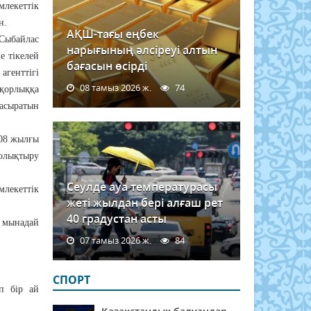
млекеттік
н.
АҚШ-тағы еңбек
Сыбайлас
нарығының әлсіреуі алтын
е тікелей
бағасын өсірді
агенттігі
08 тамыз 2026 ж.
74
мқорлыққа
 асыратын
008 жылғы
толықтыру
Сеулде ауа температурасы
млекеттік
жеті жылдан бері алғаш рет
40 градустан асты
л мынадай
07 тамыз 2026 ж.
84
СПОРТ
іп бір ай