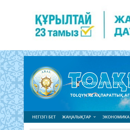
TOLQYN.KZ АҚПАРАТТЫҚ АГ
НЕГІЗГІ БЕТ
ЖАҢАЛЫҚТАР
ЭКОНОМИКА