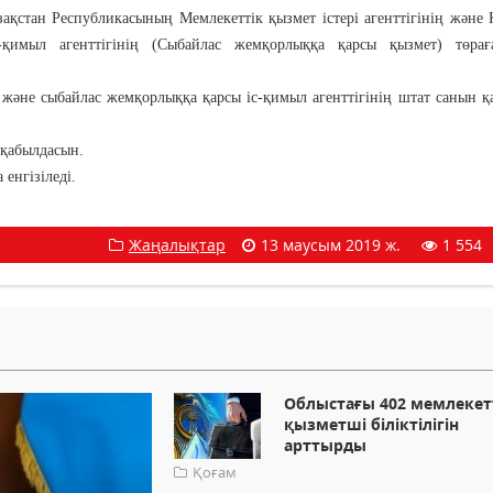
ақстан Республикасының Мемлекеттік қызмет істері агенттігінің және 
қимыл агенттігінің (Сыбайлас жемқорлыққа қарсы қызмет) төрағ
 және сыбайлас жемқорлыққа қарсы іс-қимыл агенттігінің штат санын қ
 қабылдасын.
енгізіледі.
Жаңалықтар
13 маусым 2019 ж.
1 554
Облыстағы 402 мемлекет
қызметші біліктілігін
арттырды
Қоғам