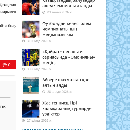
Қазақстандық балуандар
Қазақстан
әлем чемпионы атанды
аларымен
03 тамыз 2026 ж.
Футболдан келесі әлем
айта бөлу
чемпионатының
жеңімпазы кім
31 шілде 2026 ж.
«Қайрат» пенальти
сериясында «Омонияны»
жеңіп,
0
30 шілде 2026 ж.
Айзере шахматтан қос
алтын алды
28 шілде 2026 ж.
Жас теннисші ірі
тік
халықаралық турнирде
үздіктер
27 шілде 2026 ж.