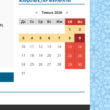
ЖАҢАЛЫҚТАР МҰРАҒАТЫ
«
Тамыз 2026 »
Дс
Сс
Ср
Бс
Жм
Сб
Жс
ІҢ
1
2
3
4
5
6
7
8
9
10
11
12
13
14
15
16
17
18
19
20
21
22
23
24
25
26
27
28
29
30
31