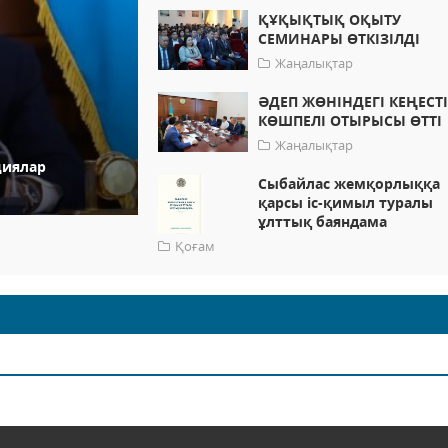
ҚҰҚЫҚТЫҚ ОҚЫТУ
СЕМИНАРЫ ӨТКІЗІЛДІ
Жаңалықтар
ӘДЕП ЖӨНІНДЕГІ КЕҢЕСТ
КӨШПЕЛІ ОТЫРЫСЫ ӨТТІ
Жаңалықтар
циялар
Сыбайлас жемқорлыққа
қарсы іс-қимыл туралы
ұлттық баяндама
Қоғам