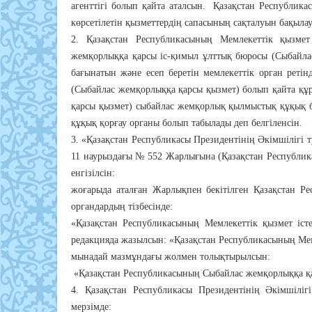
агенттігі болып қайта аталсын. Қазақстан Республикас
көрсетілетін қызметтердің сапасының сақталуын бақылау
2. Қазақстан Республикасының Мемлекеттік қызмет
жемқорлыққа қарсы іс-қимыл ұлттық бюросы (Сыбайлас
бағынатын және есеп беретін мемлекеттік орган реті
(Сыбайлас жемқорлыққа қарсы қызмет) болып қайта құ
қарсы қызмет) сыбайлас жемқорлық қылмыстық құқық б
құқық қорғау органы болып табылады деп белгіленсін.
3. «Қазақстан Республикасы Президентінің Әкімшілігі 
11 наурыздағы № 552 Жарлығына (Қазақстан Республик
енгізілсін:
жоғарыда аталған Жарлықпен бекітілген Қазақстан Ре
органдардың тізбесінде:
«Қазақстан Республикасының Мемлекеттік қызмет іст
редакцияда жазылсын: «Қазақстан Республикасының Мемле
мынадай мазмұндағы жолмен толықтырылсын:
«Қазақстан Республикасының Сыбайлас жемқорлыққа қар
4. Қазақстан Республикасы Президентінің Әкімшілігі
мерзімде: