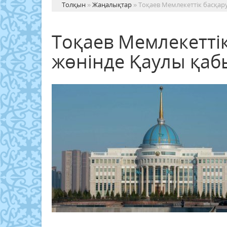
Толқын
»
Жаңалықтар
» Тоқаев Мемлекеттік басқар
Тоқаев Мемлекеттік
жөнінде Қаулы қа