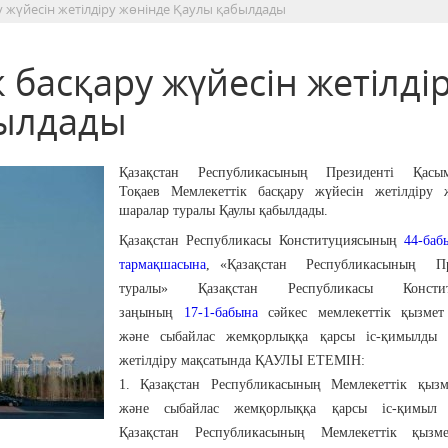
у жүйесін жетілдіру жөнінде Қаулы қабылдады
 басқару жүйесін жетілді
былдады
Қазақстан Республикасының Президенті Қасы
Тоқаев Мемлекеттік басқару жүйесін жетілдіру ж
шаралар туралы Қаулы қабылдады.
Қазақстан Республикасы Конституциясының
44-ба
тармақшасына
, «Қазақстан Республикасының Пр
туралы» Қазақстан Республикасы Констит
заңының
17-1-бабына
сәйкес мемлекеттік қызмет
және сыбайлас жемқорлыққа қарсы іс-қимылды 
жетілдіру мақсатында ҚАУЛЫ ЕТЕМІН:
1. Қазақстан Республикасының Мемлекеттік қызме
және сыбайлас жемқорлыққа қарсы іс-қимыл а
Қазақстан Республикасының Мемлекеттік қызме