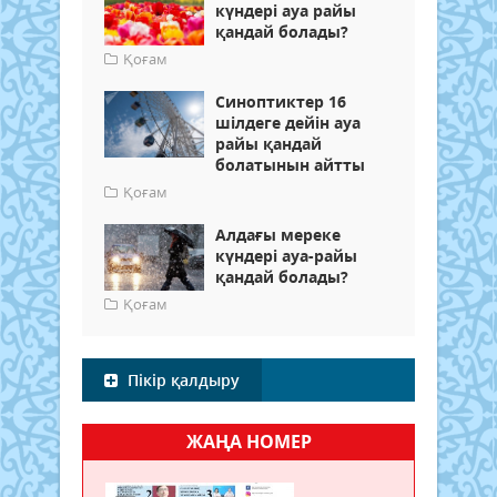
күндері ауа райы
қандай болады?
Қоғам
Синоптиктер 16
шілдеге дейін ауа
райы қандай
болатынын айтты
Қоғам
Алдағы мереке
күндері ауа-райы
қандай болады?
Қоғам
Пікір қалдыру
ЖАҢА НОМЕР