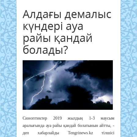
Алдағы демалыс
күндері ауа
райы қандай
болады?
Синоптиктер 2019 жылдың 1-3 маусым
аралығында ауа райы қандай болатынын айтты, -
деп хабарлайды Tengrinews.kz тілшісі