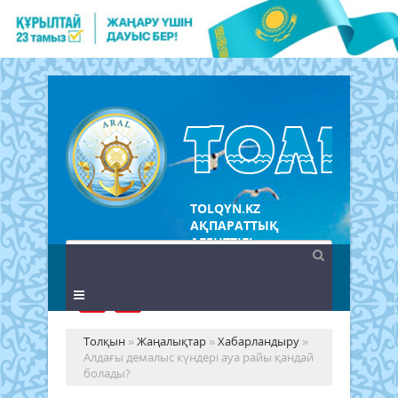
TOLQYN.KZ
АҚПАРАТТЫҚ
АГЕНТТІГІ
Толқын
»
Жаңалықтар
»
Хабарландыру
»
Алдағы демалыс күндері ауа райы қандай
болады?