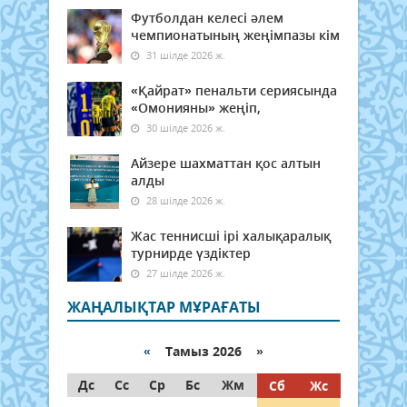
Футболдан келесі әлем
чемпионатының жеңімпазы кім
31 шілде 2026 ж.
«Қайрат» пенальти сериясында
«Омонияны» жеңіп,
30 шілде 2026 ж.
Айзере шахматтан қос алтын
алды
28 шілде 2026 ж.
Жас теннисші ірі халықаралық
турнирде үздіктер
27 шілде 2026 ж.
ЖАҢАЛЫҚТАР МҰРАҒАТЫ
«
Тамыз 2026 »
Дс
Сс
Ср
Бс
Жм
Сб
Жс