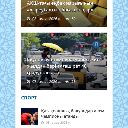
АҚШ-тағы еңбек нарығының
әлсіреуі алтын бағасын өсірді
08 тамыз 2026 ж.
69
Сеулде ауа температурасы жеті
жылдан бері алғаш рет 40
градустан асты
07 тамыз 2026 ж.
78
СПОРТ
Қазақстандық балуандар әлем
чемпионы атанды
03 тамыз 2026 ж.