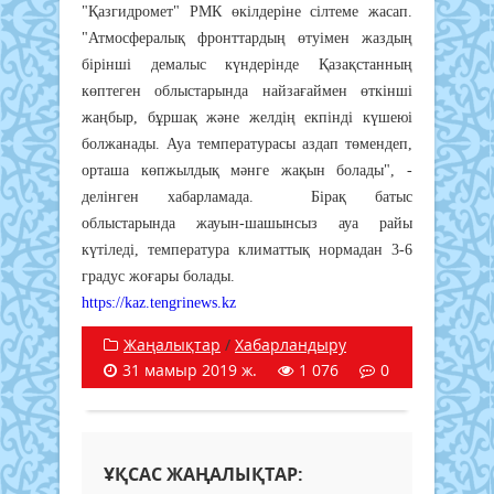
"Қазгидромет" РМК өкілдеріне сілтеме жасап.
"Атмосфералық фронттардың өтуімен жаздың
бірінші демалыс күндерінде Қазақстанның
көптеген облыстарында найзағаймен өткінші
жаңбыр, бұршақ және желдің екпінді күшеюі
болжанады. Ауа температурасы аздап төмендеп,
орташа көпжылдық мәнге жақын болады", -
делінген хабарламада. Бірақ батыс
облыстарында жауын-шашынсыз ауа райы
күтіледі, температура климаттық нормадан 3-6
градус жоғары болады.
https://kaz.tengrinews.kz
Жаңалықтар
/
Хабарландыру
31 мамыр 2019 ж.
1 076
0
ҰҚСАС ЖАҢАЛЫҚТАР: