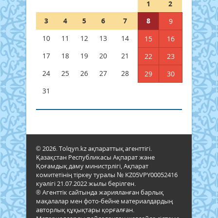
1
2
3
4
5
6
7
8
9
10
11
12
13
14
15
16
17
18
19
20
21
22
23
24
25
26
27
28
29
30
31
© 2026. Tolqyn.kz ақпараттық агенттігі.
Қазақстан Республикасы Ақпарат және
Қоғамдық даму министрлігі, Ақпарат
комитетінің тіркеу туралы № KZ05VPY00052416
куәлігі 21.07.2022 жылы берілген.
® Агенттік сайтында жарияланған барлық
мақалалар мен фото-бейне материалдардың
авторлық құқықтары қорғалған.