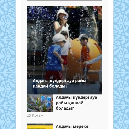
Алдағы күндері ауа райы
қандай болады?
Алдағы күндері ауа
райы қандай
болады?
Қоғам
Алдағы мереке