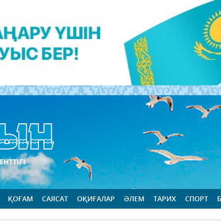
ЕНТТІГІ
ҚОҒАМ
САЯСАТ
ОҚИҒАЛАР
ӘЛЕМ
ТАРИХ
СПОРТ