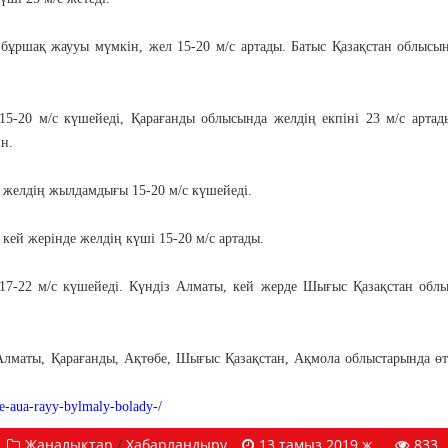
 бұршақ жаууы мүмкін, жел 15-20 м/с артады. Батыс Қазақстан облысы
5-20 м/с күшейеді, Қарағанды облысында желдің екпіні 23 м/с артад
ін.
 желдің жылдамдығы 15-20 м/с күшейеді.
кей жерінде желдің күші 15-20 м/с артады.
17-22 м/с күшейеді. Күндіз Алматы, кей жерде Шығыс Қазақстан обл
Алматы, Қарағанды, Ақтөбе, Шығыс Қазақстан, Ақмола облыстарында ө
de-aua-rayy-bylmaly-bolady-/
Жаңалықтар
/
Хабарландыру
13 тамыз 2019 ж.
833