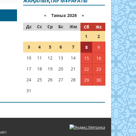
ЖАҢАЛЫҚТАР МҰРАҒАТЫ
«
Тамыз 2026 »
Дс
Сс
Ср
Бс
Жм
Сб
Жс
1
2
3
4
5
6
7
8
9
10
11
12
13
14
15
16
17
18
19
20
21
22
23
24
25
26
27
28
29
30
31
лігі