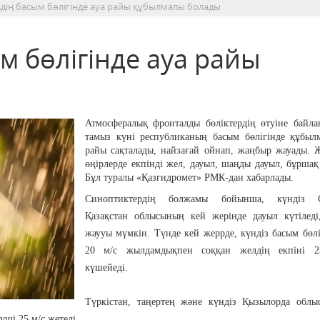
іздің басым бөлігінде ауа райы құбылмалы болады
ым бөлігінде ауа райы
Атмосфералық фронталды бөліктердің өтуіне байла
тамыз күні республиканың басым бөлігінде құбыл
райы сақталады, найзағай ойнап, жаңбыр жауады. 
өңірлерде екпінді жел, дауыл, шаңды дауыл, бұршақ 
Бұл туралы «Қазгидромет» РМК-дан хабарлады.
Синоптиктердің болжамы бойынша, күндіз Со
Қазақстан облысының кей жерінде дауыл күтіледі
жаууы мүмкін. Түнде кей жеррде, күндіз басым бөлі
20 м/с жылдамдықпен соққан желдің екпіні 2
күшейеді.
Түркістан, таңертең және күндіз Қызылорда облы
үші 25 м/с жетеді.