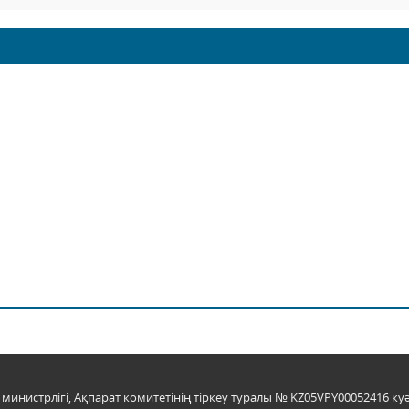
инистрлігі, Ақпарат комитетінің тіркеу туралы № KZ05VPY00052416 куә