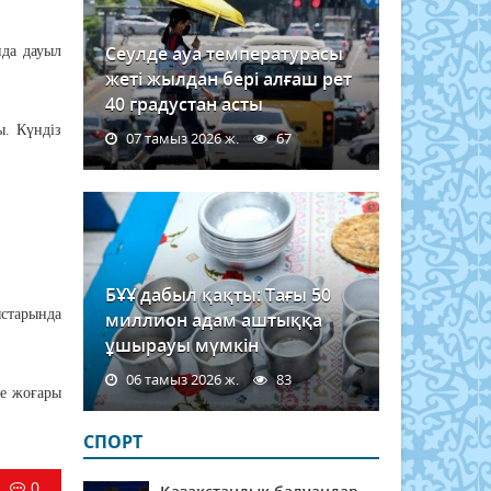
Сеулде ауа температурасы
нда дауыл
жеті жылдан бері алғаш рет
40 градустан асты
ы. Күндіз
07 тамыз 2026 ж.
67
БҰҰ дабыл қақты: Тағы 50
ыстарында
миллион адам аштыққа
ұшырауы мүмкін
06 тамыз 2026 ж.
83
те жоғары
СПОРТ
0