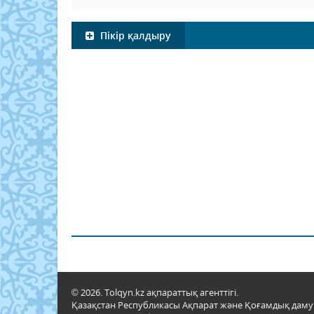
Пікір қалдыру
© 2026. Tolqyn.kz ақпараттық агенттігі.
Қазақстан Республикасы Ақпарат және Қоғамдық даму м