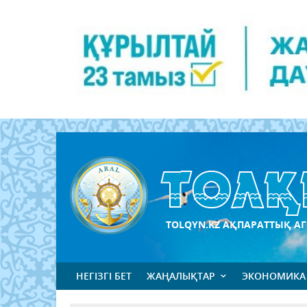
TOLQYN.KZ АҚПАРАТТЫҚ АГ
НЕГІЗГІ БЕТ
ЖАҢАЛЫҚТАР
ЭКОНОМИКА