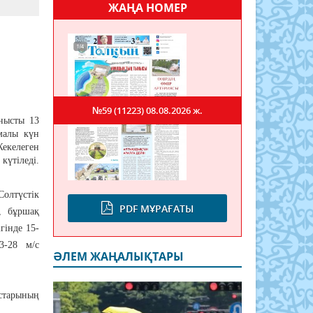
ЖАҢА НОМЕР
№59 (11223)
08.08.2026 ж.
нысты 13
малы күн
Жекелеген
күтіледі.
лтүстік
PDF МҰРАҒАТЫ
, бұршақ
гінде 15-
3-28 м/с
ӘЛЕМ ЖАҢАЛЫҚТАРЫ
старының