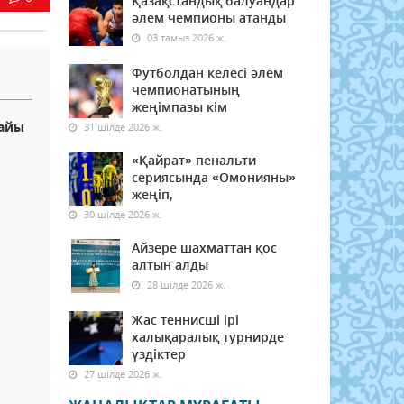
Қазақстандық балуандар
әлем чемпионы атанды
03 тамыз 2026 ж.
Футболдан келесі әлем
чемпионатының
жеңімпазы кім
райы
31 шілде 2026 ж.
«Қайрат» пенальти
сериясында «Омонияны»
жеңіп,
30 шілде 2026 ж.
Айзере шахматтан қос
алтын алды
28 шілде 2026 ж.
Жас теннисші ірі
халықаралық турнирде
үздіктер
27 шілде 2026 ж.