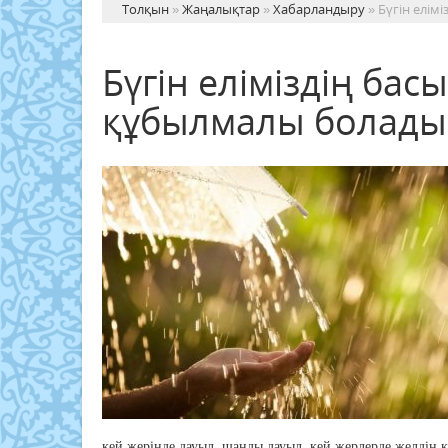
Толқын
»
Жаңалықтар
»
Хабарландыру
» Бүгін елім
Бүгін еліміздің бас
құбылмалы болады
кей жерінде дауыл, шаңды дауыл, кей жерлерде желдің к