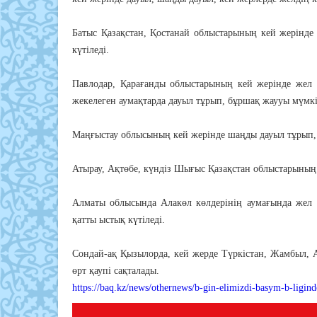
Батыс Қазақстан, Қостанай облыстарының кей жерінде
күтіледі.
Павлодар, Қарағанды облыстарының кей жерінде жел 1
жекелеген аумақтарда дауыл тұрып, бұршақ жаууы мүмк
Маңғыстау облысының кей жерінде шаңды дауыл тұрып,
Атырау, Ақтөбе, күндіз Шығыс Қазақстан облыстарының 
Алматы облысында Алакөл көлдерінің аумағында жел 
қатты ыстық күтіледі.
Сондай-ақ Қызылорда, кей жерде Түркістан, Жамбыл, 
өрт қаупі сақталады.
https://baq.kz/news/othernews/b-gin-elimizdi-basym-b-ligin