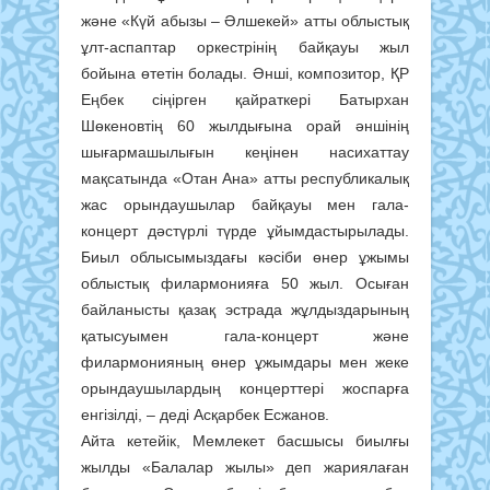
және «Күй абызы – Әлшекей» атты облыстық
ұлт-аспаптар оркестрінің байқауы жыл
бойына өтетін болады. Әнші, композитор, ҚР
Еңбек сіңірген қайраткері Батырхан
Шөкеновтің 60 жылдығына орай әншінің
шығармашылығын кеңінен насихаттау
мақсатында «Отан Ана» атты республикалық
жас орындаушылар байқауы мен гала-
концерт дәстүрлі түрде ұйымдастырылады.
Биыл облысымыздағы кәсіби өнер ұжымы
облыстық филармонияға 50 жыл. Осыған
байланысты қазақ эстрада жұлдыздарының
қатысуымен гала-концерт және
филармонияның өнер ұжымдары мен жеке
орындаушылардың концерттері жоспарға
енгізілді, – деді Асқарбек Есжанов.
Айта кетейік, Мемлекет басшысы биылғы
жылды «Балалар жылы» деп жариялаған