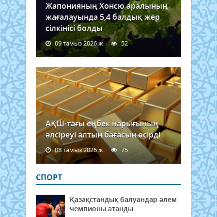
Жапонияның Хонсю аралының
жағалауында 5,4 балдық жер
сілкінісі болды
09 тамыз 2026 ж.
52
АҚШ-тағы еңбек нарығының
әлсіреуі алтын бағасын өсірді
08 тамыз 2026 ж.
75
СПОРТ
Қазақстандық балуандар әлем
чемпионы атанды