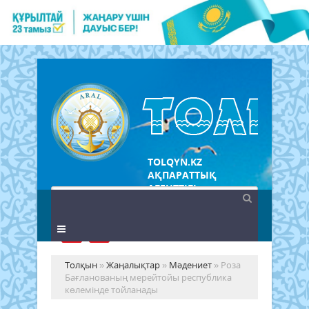
TOLQYN.KZ
АҚПАРАТТЫҚ
АГЕНТТІГІ
Толқын
»
Жаңалықтар
»
Мәдениет
» Роза
Бағланованың мерейтойы республика
көлемінде тойланады