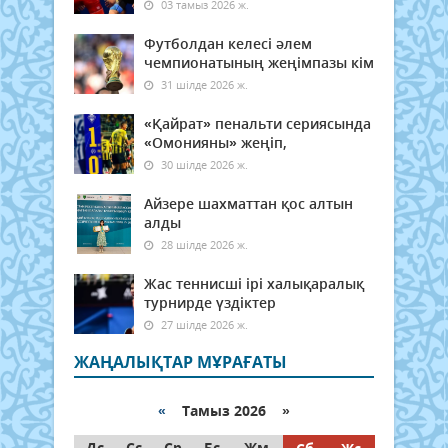
03 тамыз 2026 ж.
Футболдан келесі әлем
чемпионатының жеңімпазы кім
31 шілде 2026 ж.
«Қайрат» пенальти сериясында
«Омонияны» жеңіп,
30 шілде 2026 ж.
Айзере шахматтан қос алтын
алды
28 шілде 2026 ж.
Жас теннисші ірі халықаралық
турнирде үздіктер
27 шілде 2026 ж.
ЖАҢАЛЫҚТАР МҰРАҒАТЫ
«
Тамыз 2026 »
Дс
Сс
Ср
Бс
Жм