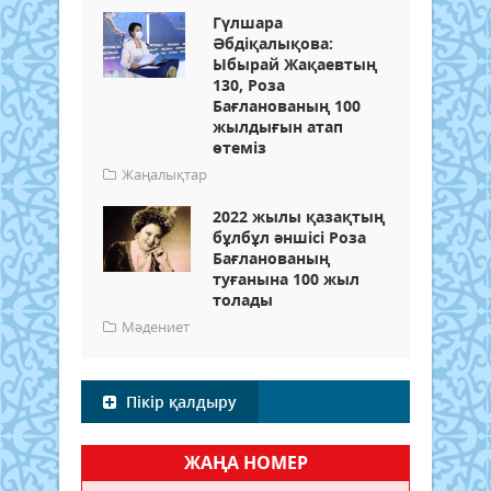
Гүлшара
Әбдіқалықова:
Ыбырай Жақаевтың
130, Роза
Бағланованың 100
жылдығын атап
өтеміз
Жаңалықтар
2022 жылы қазақтың
бұлбұл әншісі Роза
Бағланованың
туғанына 100 жыл
толады
Мәдениет
Пікір қалдыру
ЖАҢА НОМЕР