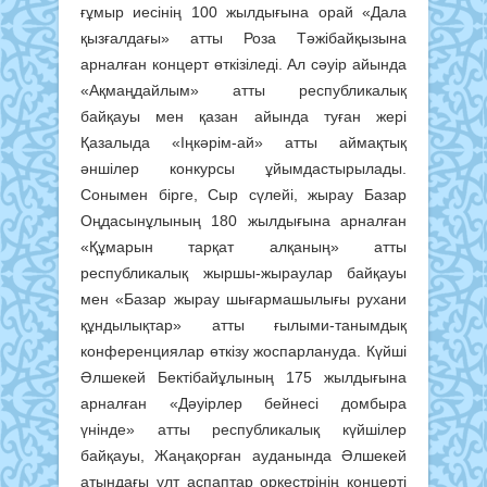
ғұмыр иесінің 100 жылдығына орай «Дала
қызғалдағы» атты Роза Тәжібайқызына
арналған концерт өткізіледі. Ал сәуір айында
«Ақмаңдайлым» атты республикалық
байқауы мен қазан айында туған жері
Қазалыда «Іңкәрім-ай» атты аймақтық
әншілер конкурсы ұйымдастырылады.
Сонымен бірге, Сыр сүлейі, жырау Базар
Оңдасынұлының 180 жылдығына арналған
«Құмарын тарқат алқаның» атты
республикалық жыршы-жыраулар байқауы
мен «Базар жырау шығармашылығы рухани
құндылықтар» атты ғылыми-танымдық
конференциялар өткізу жоспарлануда. Күйші
Әлшекей Бектібайұлының 175 жылдығына
арналған «Дәуірлер бейнесі домбыра
үнінде» атты республикалық күйшілер
байқауы, Жаңақорған ауданында Әлшекей
атындағы ұлт аспаптар оркестрінің концерті