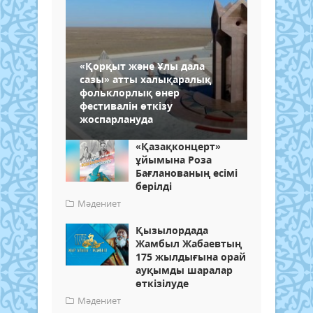
«Қорқыт және Ұлы дала
сазы» атты халықаралық
фольклорлық өнер
фестивалін өткізу
жоспарлануда
«Қазақконцерт»
ұйымына Роза
Бағланованың есімі
берілді
Мәдениет
Қызылордада
Жамбыл Жабаевтың
175 жылдығына орай
ауқымды шаралар
өткізілуде
Мәдениет