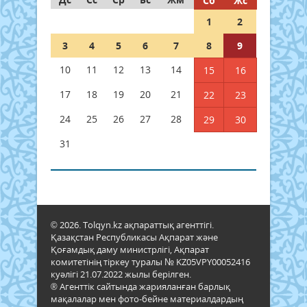
Сб
Жс
1
2
3
4
5
6
7
8
9
10
11
12
13
14
15
16
17
18
19
20
21
22
23
24
25
26
27
28
29
30
31
© 2026. Tolqyn.kz ақпараттық агенттігі.
Қазақстан Республикасы Ақпарат және
Қоғамдық даму министрлігі, Ақпарат
комитетінің тіркеу туралы № KZ05VPY00052416
куәлігі 21.07.2022 жылы берілген.
® Агенттік сайтында жарияланған барлық
мақалалар мен фото-бейне материалдардың