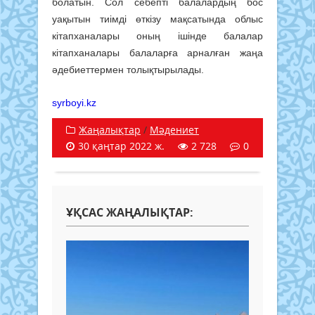
болатын. Сол себепті балалардың бос
уақытын тиімді өткізу мақсатында облыс
кітапханалары оның ішінде балалар
кітапханалары балаларға арналған жаңа
әдебиеттермен толықтырылады.
syrboyi.kz
Жаңалықтар
/
Мәдениет
30 қаңтар 2022 ж.
2 728
0
ҰҚСАС ЖАҢАЛЫҚТАР: