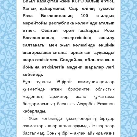
Биыл Қазақстан және КСРО Халық әртісі,
Халық қаһарманы, Сыр елінің тумасы
Роза Бағланованың 100 жылдық
мерейтойы республика көлемінде аталып
өтпек. Осыған орай шаһарда Роза
Бағланованың ескерткішінің ашылу
салтанаты мен жыл көлемінде әншінің
шығармашылығына арналған ауқымды
шара өткізілмек. Сондай-ақ, облыста жыл
бойына өткізілетін мәдени шаралар легі
көбейеді.
Бұл туралы Өңірлік коммуникациялар
қызметінде өткен брифингте облыстық
мәдениет, архивтер және құжаттама
басқармасының басшысы Асқарбек Есжанов
хабарлады.
– Жыл көлемінде қазақ өнерінің біртуар
азаматтарына арналған ауқымды іс-шаралар
басталмақ. Соның бірі – ақпан айында ғазиз