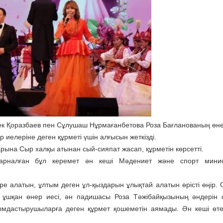
к Қоразбаев пен Сұлушаш Нұрмағанбетова Роза Бағланованың өн
 иелеріне деген құрметі үшін алғысын жеткізді.
рына Сыр халқы атынан сый-сияпат жасап, құрметін көрсетті.
е арналған бұл керемет ән кеші Мәдениет және спорт минист
ере алатын, ұлтым деген ұл-қыздарын ұлықтай алатын өрісті өңір. 
 ұшқан өнер иесі, ән падишасы Роза Тәжібайқызының әндерін 
ымдастырушыларға деген құрмет қошеметін аямады. Ән кеші өт