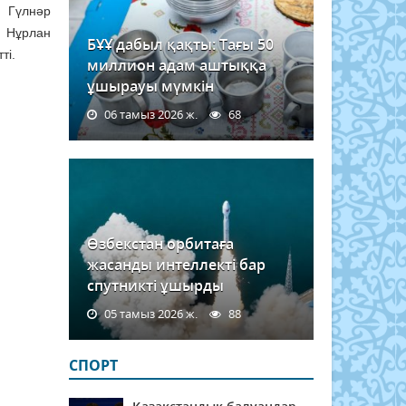
 Гүлнәр
, Нұрлан
БҰҰ дабыл қақты: Тағы 50
ті.
миллион адам аштыққа
ұшырауы мүмкін
06 тамыз 2026 ж.
68
Өзбекстан орбитаға
жасанды интеллекті бар
спутникті ұшырды
05 тамыз 2026 ж.
88
СПОРТ