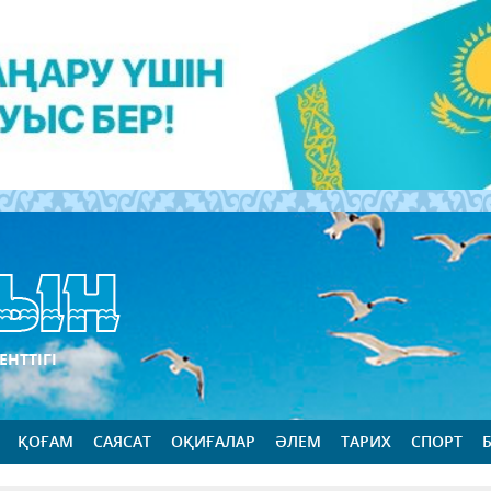
ЕНТТІГІ
ҚОҒАМ
САЯСАТ
ОҚИҒАЛАР
ӘЛЕМ
ТАРИХ
СПОРТ