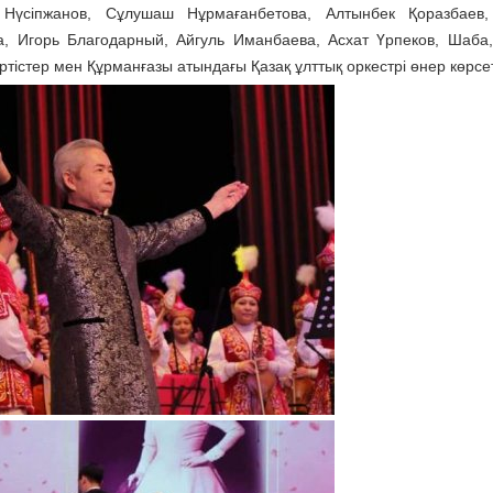
 Нүсіпжанов, Сұлушаш Нұрмағанбетова, Алтынбек Қоразбаев,
, Игорь Благодарный, Айгуль Иманбаева, Асхат Үрпеков, Шаба
істер мен Құрманғазы атындағы Қазақ ұлттық оркестрі өнер көрсет