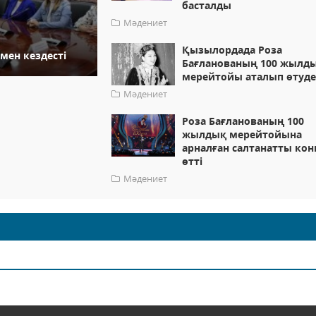
басталды
Мәдениет
Қызылордада Роза
мен кездесті
Бағланованың 100 жылд
мерейтойы аталып өтуд
Мәдениет
Роза Бағланованың 100
жылдық мерейтойына
арналған салтанатты кон
өтті
Мәдениет