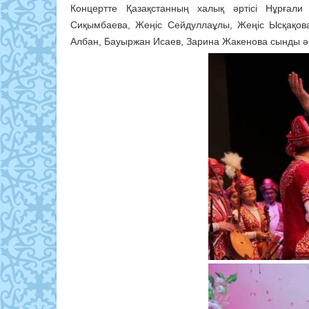
Концертте Қазақстанның халық әртісі Нұрғали
Сиқымбаева, Жеңіс Сейдуллаұлы, Жеңіс Ысқақова
Албан, Бауыржан Исаев, Зарина Жакенова сынды әрт