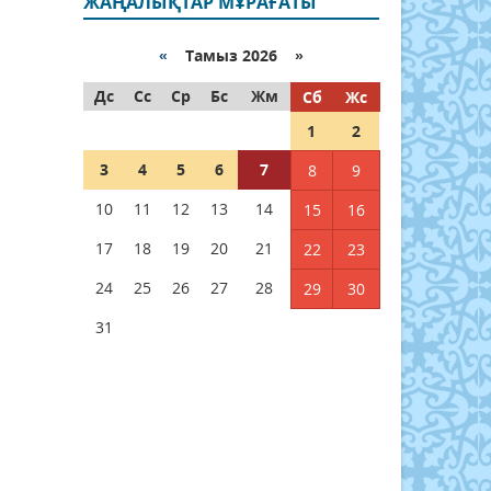
ЖАҢАЛЫҚТАР МҰРАҒАТЫ
«
Тамыз 2026 »
Дс
Сс
Ср
Бс
Жм
Сб
Жс
1
2
3
4
5
6
7
8
9
10
11
12
13
14
15
16
17
18
19
20
21
22
23
24
25
26
27
28
29
30
31