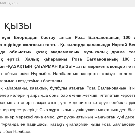
рман қызы
н қызы
ы күні Елордадан бастау алған Роза Бағланованың 100
р өңірінде жалғасын тапты. Қызылорда қаласында Нартай Бе
да облыстық қазақ академиялық музыкалық драма те
ық әртісі, Халық қаһарманы Роза Бағланованың 100
ан «ҚАЗАҚТЫҢ ҚАҺАРМАН ҚЫЗЫ» атты мерекелік концерт өтт
т облыс әкімі Нұрлыбек Нәлібаевтың концертті өткізуге келген е
арымен кездесуімен басталды.
 қаһарманы, қазақтың бұлбұлы атанған Роза Бағланованың ізін
нер иелерінің айрықша орны бар екенін жеткізіп, ілтипатын көрсетт
ақтың ән өнерін асқақтатып, ұлт мәдениетін көтеруге еңбек сіңірі
 өнер көрсетулеріңіз Сыр жұртшылығы үшін үлкен мақтаныш деп біле
ен өнер мерекесі ғана емес, ұлт руханиятының жаңғырған күні десе
р тұрғанда ән падишасы, қазақтың қаһарман қызы Роза Бағланован
рлыбек Нәлібаев.