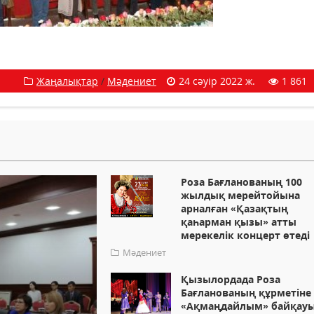
Жаңалықтар
/
Мәдениет
24 сәуір 2022 ж.
1 861
Роза Бағланованың 100
жылдық мерейтойына
арналған «Қазақтың
қаһарман қызы» атты
мерекелік концерт өтеді
Мәдениет
Қызылордада Роза
Бағланованың құрметіне
«Ақмаңдайлым» байқау