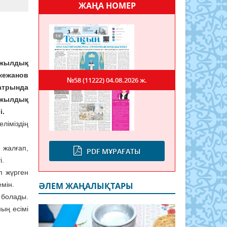
ЖАҢА НОМЕР
 жылдық
кежанов
№58 (11222)
04.08.2026 ж.
атрында
 жылдық
і.
ліміздің
 жалғап,
PDF МҰРАҒАТЫ
і.
п жүрген
мін.
ӘЛЕМ ЖАҢАЛЫҚТАРЫ
 болады.
ың есімі