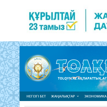
TOLQYN.KZ АҚПАРАТТЫҚ АГ
НЕГІЗГІ БЕТ
ЖАҢАЛЫҚТАР
ЭКОНОМИКА