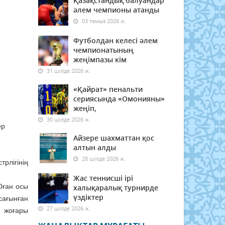
Қазақстандық балуандар
әлем чемпионы атанды
03 тамыз 2026 ж.
Футболдан келесі әлем
чемпионатының
жеңімпазы кім
31 шілде 2026 ж.
«Қайрат» пенальти
сериясында «Омонияны»
жеңіп,
30 шілде 2026 ж.
ер
Айзере шахматтан қос
алтын алды
28 шілде 2026 ж.
рлігінің
Жас теннисші ірі
Оған осы
халықаралық турнирде
үздіктер
сағынған
27 шілде 2026 ж.
е жоғары