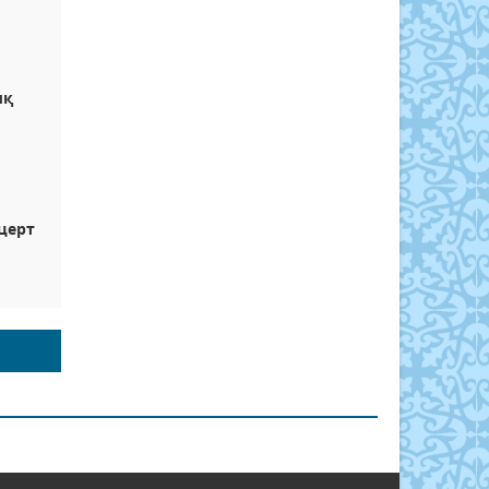
ық
е
церт