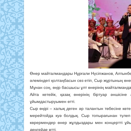
Өнер майталмандары Нұрғали Нүсіпжанов, Алтынбе
әлеміндегі қолтаңбасын сөз етіп, Сыр жұртының өнер
Мұнан соң, өңір басшысы ұлт өнерінің майталманда
Айта кетейік, қазақ өнерінің біртуар әншісін
ұйымдастыруымен өтті.
Сыр өңірі – халық деген әр талантын төбесіне көт
мерейтойда куә болдық. Сыр топырағынан түлеп
көрермендер өнер жұлдыздары мен концертті ұй
деңгейде өтті.