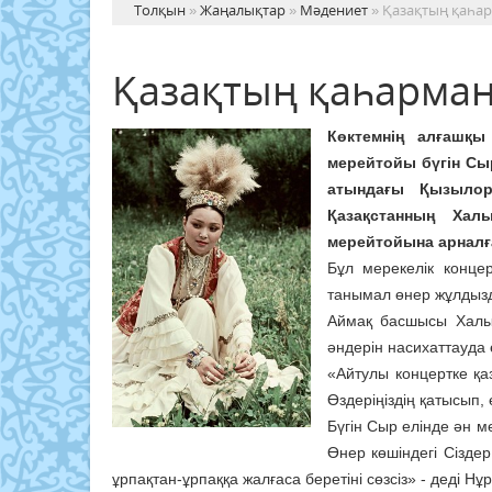
Толқын
»
Жаңалықтар
»
Мәдениет
» Қазақтың қаһа
Қазақтың қаһарма
Көктемнің алғашқ
мерейтойы бүгін Сы
атындағы Қызылор
Қазақстанның Хал
мерейтойына арналғ
Бұл мерекелік концер
танымал өнер жұлдызд
Аймақ басшысы Халық
әндерін насихаттауда ө
«Айтулы концертке қаз
Өздеріңіздің қатысып,
Бүгін Сыр елінде ән м
Өнер көшіндегі Сізде
ұрпақтан-ұрпаққа жалғаса беретіні сөзсіз» - деді Нұ