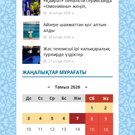
«Қайрат» пенальти сериясында
«Омонияны» жеңіп,
30 шілде 2026 ж.
Айзере шахматтан қос алтын
алды
28 шілде 2026 ж.
Жас теннисші ірі халықаралық
турнирде үздіктер
27 шілде 2026 ж.
ЖАҢАЛЫҚТАР МҰРАҒАТЫ
«
Тамыз 2026 »
Дс
Сс
Ср
Бс
Жм
Сб
Жс
1
2
3
4
5
6
7
8
9
10
11
12
13
14
15
16