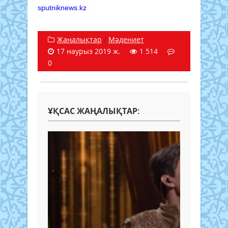
sputniknews.kz
Жаңалықтар
/
Мәдениет
17 наурыз 2019 ж.
1 514
0
ҰҚСАС ЖАҢАЛЫҚТАР: