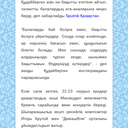
Құдайберген өзін не бақытты ететінін айтып,
талантты балалардың ата-аналарына кеңес
берді, деп хабарлайды
Sputnik Қазақстан.
"Балаларды бай болуға емес, бақытты
болуға үйретіңіздер. Сонда олар есейгенде,
әр нәрсенің бағасын емес, құндылығын
білетін болады. Мен сахнада сіздердің
алдарыңызда тұрған кезде, шынымен
бақыттымын. Өздеріңізді күтіңіздер", - деп
жазды Құдайберген инстаграмдағы
парақшасында.
Еске сала кетсек, 22-23 наурыз күндері
қазақстандық әнші Мәскеудегі мемлекеттік
Кремль сарайында жеке концертін береді.
Шығармашылық кешті ресейлік композитор
Игорь Крутой мен "ДимашӘли" орталығы
ұйымдастырып жатыр.