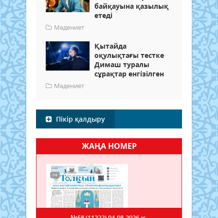
байқауына қазылық
етеді
Мәдениет
Қытайда
оқулықтағы тестке
Димаш туралы
сұрақтар енгізілген
Мәдениет
Пікір қалдыру
ЖАҢА НОМЕР
№58 (11222)
04.08.2026 ж.