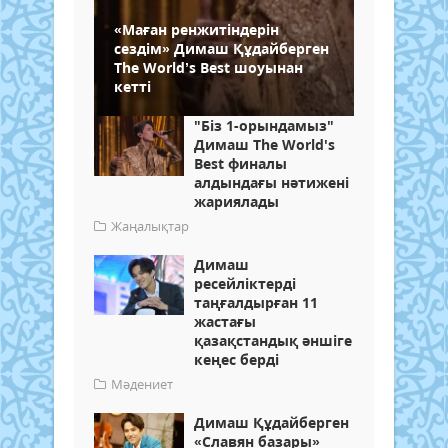
«Маған ренжитіндерін
сездім» Димаш Құдайберген
The World’s Best шоуынан
кетті
"Біз 1-орындамыз"
Димаш The World's
Best финалы
алдындағы нәтижені
жариялады
Жаңалықтар
Димаш
ресейліктерді
таңғалдырған 11
жастағы
қазақстандық әншіге
кеңес берді
Мәдениет
Димаш Құдайберген
«Славян базары»