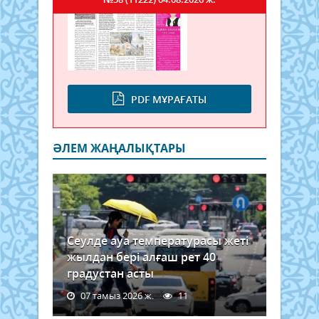
PDF МҰРАҒАТЫ
ӘЛЕМ ЖАҢАЛЫҚТАРЫ
Сеулде ауа температурасы жеті
жылдан бері алғаш рет 40
градустан асты
07 тамыз 2026 ж.
11