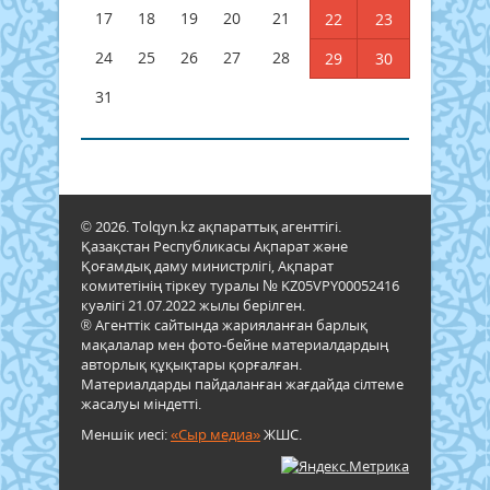
17
18
19
20
21
22
23
24
25
26
27
28
29
30
31
© 2026. Tolqyn.kz ақпараттық агенттігі.
Қазақстан Республикасы Ақпарат және
Қоғамдық даму министрлігі, Ақпарат
комитетінің тіркеу туралы № KZ05VPY00052416
куәлігі 21.07.2022 жылы берілген.
® Агенттік сайтында жарияланған барлық
мақалалар мен фото-бейне материалдардың
авторлық құқықтары қорғалған.
Материалдарды пайдаланған жағдайда сілтеме
жасалуы міндетті.
Меншік иесі:
«Сыр медиа»
ЖШС.