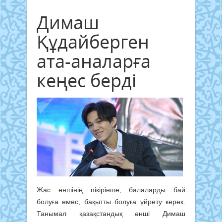
Димаш
Құдайберген
ата-аналарға
кеңес берді
Жас әншінің пікірінше, балаларды бай
болуға емес, бақытты болуға үйрету керек.
Танымал қазақстандық әнші Димаш