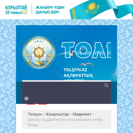
TOLQYN.KZ
АҚПАРАТТЫҚ
АГЕНТТІГІ
Толқын
»
Жаңалықтар
»
Мәдениет
»
Димаш Құдайберген ата-аналарға кеңес
берді