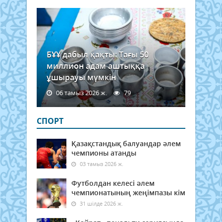
БҰҰ дабыл қақты: Тағы 50
миллион адам аштыққа
ұшырауы мүмкін
06 тамыз 2026 ж.
79
СПОРТ
Қазақстандық балуандар әлем
чемпионы атанды
03 тамыз 2026 ж.
Футболдан келесі әлем
чемпионатының жеңімпазы кім
31 шілде 2026 ж.