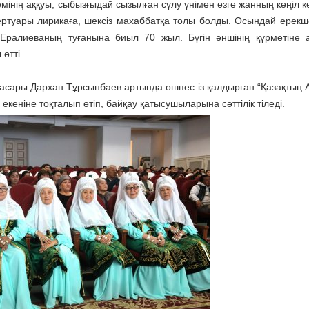
інің аққуы, сыбызғыдай сызылған сұлу үнімен өзге жанның көңіл кө
ертуары лирикаға, шексіз махаббатқа толы болды. Осындай ерекш
а Ералиеваның туғанына биыл 70 жыл. Бүгін әншінің құрметіне 
өтті.
басары Дархан Тұрсынбаев артында өшпес із қалдырған “Қазақтың 
кеніне тоқталып өтіп, байқау қатысушыларына сәттілік тіледі.