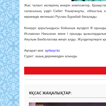
Жас талант иелерінің өнерін композитор, Қазақст
саласының үздігі Сәбит Ұлықпанұлы, облыстық
көркемдік жетекшісі Руслан Бурабай бағалады.
Конкурс қорытындысы бойынша жүлделі lll орынд
Исламхан Нағызхан және l орынды қызылордалық
Аяулым Бекболатова жеңіп алды. Жүлдегерлерге қ
Ақпарат көзі:
syrboyi.kz
Сурет: ашық дереккөзден алынды
ҰҚСАС ЖАҢАЛЫҚТАР: