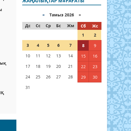
ЖАҢАЛЫҚТАР МҰРАҒАТЫ
ы
«
Тамыз 2026 »
Дс
Сс
Ср
Бс
Жм
Сб
Жс
1
2
3
4
5
6
7
8
9
10
11
12
13
14
15
16
лық
17
18
19
20
21
22
23
24
25
26
27
28
29
30
31
ЫҚ