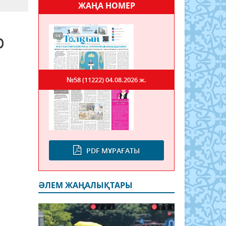
ЖАҢА НОМЕР
р
№58 (11222)
04.08.2026 ж.
PDF МҰРАҒАТЫ
ӘЛЕМ ЖАҢАЛЫҚТАРЫ