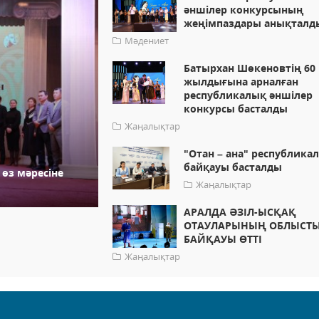
әншілер конкурсының
жеңімпаздары анықталд
Мәдениет
Батырхан Шөкеновтің 60
жылдығына арналған
республикалық әншілер
конкурсы басталды
Жаңалықтар
"Отан – ана" республика
байқауы басталды
өз мәресіне
Жаңалықтар
АРАЛДА ӘЗІЛ-ЫСҚАҚ
ОТАУЛАРЫНЫҢ ОБЛЫСТ
БАЙҚАУЫ ӨТТІ
Жаңалықтар