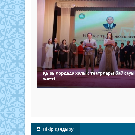
Қызылордада халық театрлары байқауы 
жетті
Пікір қалдыру