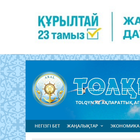
TOLQYN.KZ АҚПАРАТТЫҚ АГ
НЕГІЗГІ БЕТ
ЖАҢАЛЫҚТАР
ЭКОНОМИКА