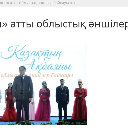
яны» атты облыстық әншілер байқауы өтті
» атты облыстық әншіле