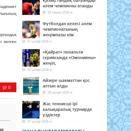
Қазақстандық балуандар
әлем чемпионы атанды
Мәдениет
03 тамыз 2026 ж.
алығының
Футболдан келесі әлем
чемпионатының
жеңімпазы кім
орғандық
31 шілде 2026 ж.
н келген
«Қайрат» пенальти
сериясында «Омонияны»
жеңіп,
30 шілде 2026 ж.
Айзере шахматтан қос
алтын алды
0
28 шілде 2026 ж.
Жас теннисші ірі
халықаралық турнирде
үздіктер
27 шілде 2026 ж.
ық