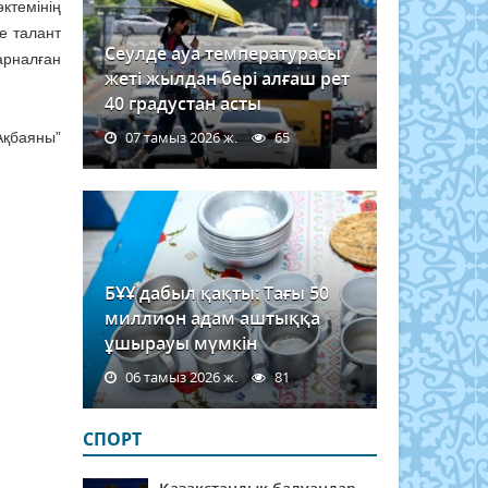
ктемінің
е талант
Сеулде ауа температурасы
арналған
жеті жылдан бері алғаш рет
40 градустан асты
07 тамыз 2026 ж.
65
Ақбаяны”
БҰҰ дабыл қақты: Тағы 50
миллион адам аштыққа
ұшырауы мүмкін
06 тамыз 2026 ж.
81
СПОРТ