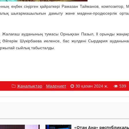
анның еңбек сіңірген қайраткері Рамазан Тайманов, композитор, 
 халық шығармашылығын дамыту және мәдени-продюсерлік орт
ы Жалағаш ауданының тумасы Орнықхан Пазыл, ll орынды жаңақ
 Әйгерім Шүкірбаева иеленсе, бас жүлдені Сырдария ауданына
аржылай сыйлық табысталды.
Жаңалықтар
/
Мәдениет
30 қазан 2024 ж.
539
«Отан Ана» республикал