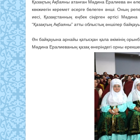
Қазақтың Ақбаяны атанған Мәдина Ералиева ән әлем
көкжиегін керемет әсерге бөлеген әнші. Оның реп
иесі, Қазақстанның еңбек сіңірген әртісі Мәдин
“Қазақтың Ақбаяны” атты облыстық әншілер байқауы 
Ән байқауына арнайы қатысқан қала әкімінің орын
Мәдина Ералиеваның қазақ өнеріндегі орны ерекше е