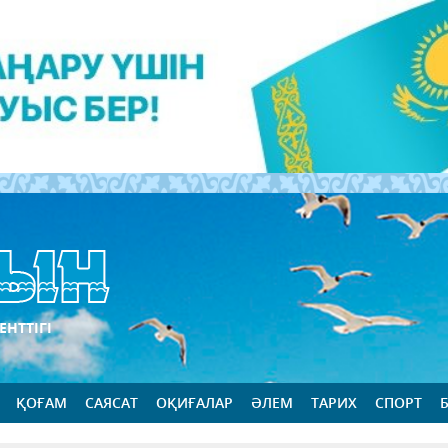
ЕНТТІГІ
ҚОҒАМ
САЯСАТ
ОҚИҒАЛАР
ӘЛЕМ
ТАРИХ
СПОРТ