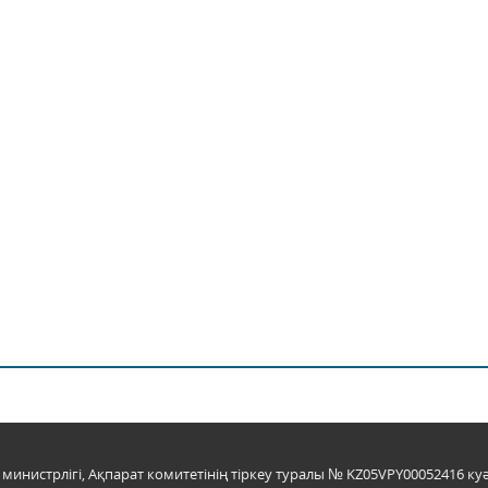
инистрлігі, Ақпарат комитетінің тіркеу туралы № KZ05VPY00052416 куә