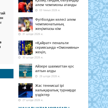
Қазақстандық балуандар
әлем чемпионы атанды
03 тамыз 2026 ж.
тай
ен
Футболдан келесі әлем
ы
чемпионатының
жеңімпазы кім
31 шілде 2026 ж.
е
«Қайрат» пенальти
н
сериясында «Омонияны»
жеңіп,
30 шілде 2026 ж.
Айзере шахматтан қос
алтын алды
28 шілде 2026 ж.
Жас теннисші ірі
халықаралық турнирде
үздіктер
27 шілде 2026 ж.