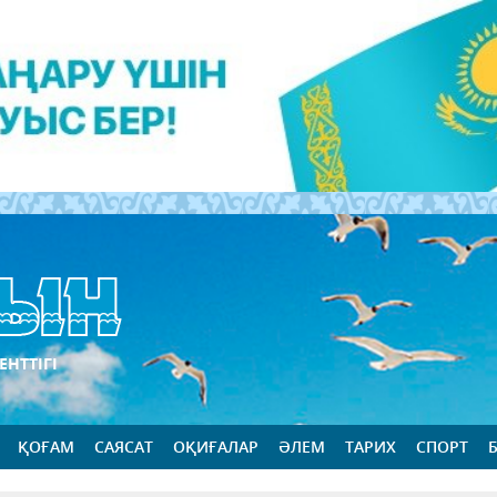
ЕНТТІГІ
ҚОҒАМ
САЯСАТ
ОҚИҒАЛАР
ӘЛЕМ
ТАРИХ
СПОРТ