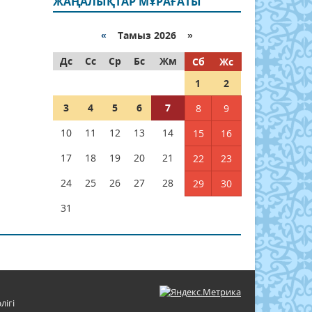
ЖАҢАЛЫҚТАР МҰРАҒАТЫ
«
Тамыз 2026 »
Дс
Сс
Ср
Бс
Жм
Сб
Жс
1
2
3
4
5
6
7
8
9
10
11
12
13
14
15
16
17
18
19
20
21
22
23
24
25
26
27
28
29
30
31
лігі