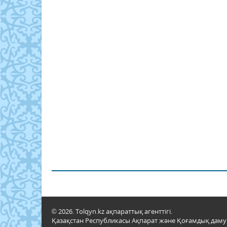
© 2026. Tolqyn.kz ақпараттық агенттігі.
Қазақстан Республикасы Ақпарат және Қоғамдық даму м