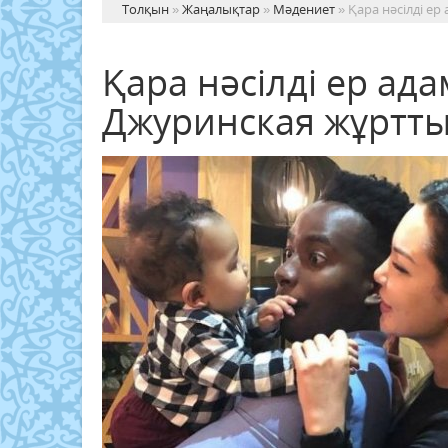
Толқын
»
Жаңалықтар
»
Мәдениет
» Қара нәсілді е
Қара нәсілді ер ад
Джуринская жұртты