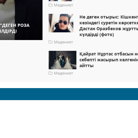
Мәдениет
Не деген отырыс: Кішкен
кезіндегі суретін көрсетк
"ДЕГЕН РОЗА
Дастан Оразбеков жұртт
ІЛДІРДІ
күлдірді (фото)
Мәдениет
Қайрат Нұртас отбасын н
себепті жасырып келгені
айтты
Мәдениет