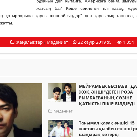
бұзайын деп Қытайға, Америкаға байға шығуды
жатсың ба? Кеше сөйлеген тілі қазақ, жүре
ң қотырларына қарсы шықпайсыңдар" деп қарсылық танытса, е
 жатты.
Жаңалықтар
/
Мәдениет
22 сәуір 2019 ж.
1 354
МЕЙРАМБЕК БЕСПАЕВ "Д
ЖОҚ ӘНШІ"ДЕГЕН РОЗА
РЫМБАЕВАНЫҢ СӨЗІНЕ
ҚАТЫСТЫ ПІКІР БІЛДІРДІ
Мәдениет
Танымал қазақ әншісі 15
жастағы қызбен екінші р
шаңырақ көтерді