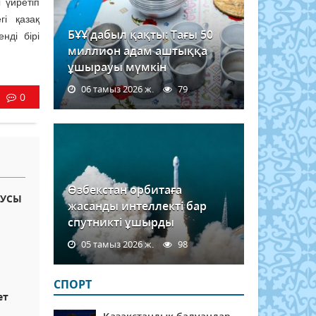
 үйретіп
гі қазақ
БҰҰ дабыл қақты: Тағы 50
нді бірі
миллион адам аштыққа
ұшырауы мүмкін
06 тамыз 2026 ж.
79
0
Өзбекстан орбитаға
АУСЫ
жасанды интеллекті бар
спутникті ұшырды
05 тамыз 2026 ж.
98
СПОРТ
ет