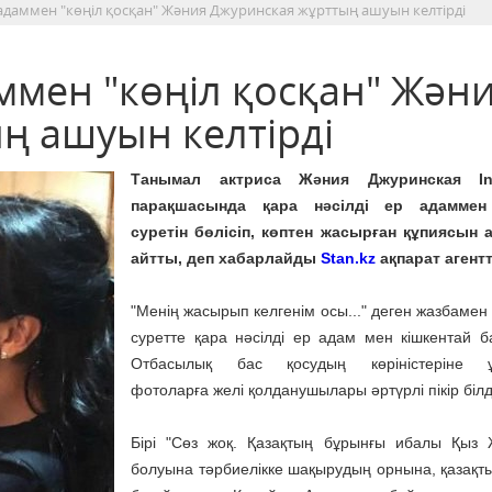
р адаммен "көңіл қосқан" Жәния Джуринская жұрттың ашуын келтірді
аммен "көңіл қосқан" Жән
ң ашуын келтірді
Танымал актриса Жәния Джуринская In
парақшасында қара нәсілді ер адаммен
суретін бөлісіп, көптен жасырған құпиясын
айтты, деп хабарлайды
Stan.kz
ақпарат агентт
"Менің жасырып келгенім осы..." деген жазбамен 
суретте қара нәсілді ер адам мен кішкентай б
Отбасылық бас қосудың көріністеріне ұ
фотоларға желі қолданушылары әртүрлі пікір білді
Бірі "Сөз жоқ. Қазақтың бұрынғы ибалы Қыз 
болуына тәрбиелікке шақырудың орнына, қазақт