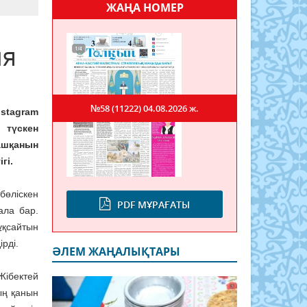
ЖАҢА НОМЕР
ия
№58 (11222)
04.08.2026 ж.
stagram
 түскен
 ашқанын
ігі.
бөліскен
PDF МҰРАҒАТЫ
ала бар.
қсайтын
рді.
ӘЛЕМ ЖАҢАЛЫҚТАРЫ
Жібектей
ың қанын