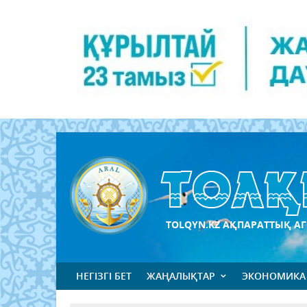
TOLQYN.KZ АҚПАРАТТЫҚ АГ
НЕГІЗГІ БЕТ
ЖАҢАЛЫҚТАР
ЭКОНОМИКА