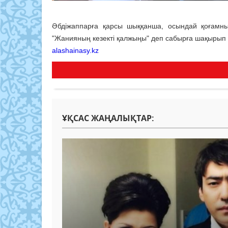
Әбдіжаппарға қарсы шыққанша, осындай қоғамны
"Жанияның кезекті қалжыңы" деп сабырға шақырып
alashainasy.kz
ҰҚСАС ЖАҢАЛЫҚТАР: