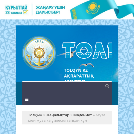
TOLQYN.KZ
АҚПАРАТТЫҚ
АГЕНТТІГІ
Толқын
»
Жаңалықтар
»
Мәдениет
» Муза
мен музыка үйлесім тапқан күн