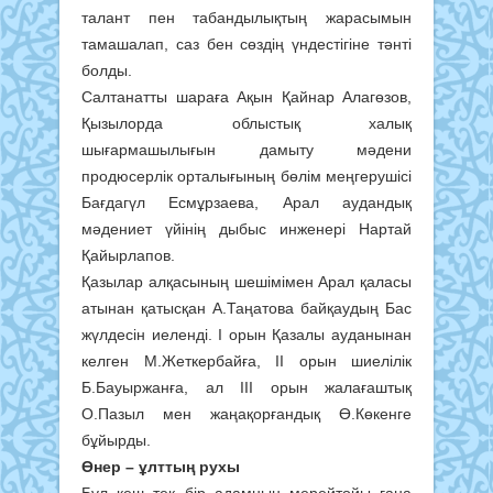
талант пен табандылықтың жарасымын
тамашалап, саз бен сөздің үндестігіне тәнті
болды.
Салтанатты шараға Ақын Қайнар Алагөзов,
Қызылорда облыстық халық
шығармашылығын дамыту мәдени
продюсерлік орталығының бөлім меңгерушісі
Бағдагүл Есмұрзаева, Арал аудандық
мәдениет үйінің дыбыс инженері Нартай
Қайырлапов.
Қазылар алқасының шешімімен Арал қаласы
атынан қатысқан А.Таңатова байқаудың Бас
жүлдесін иеленді. І орын Қазалы ауданынан
келген М.Жеткербайға, ІІ орын шиелілік
Б.Бауыржанға, ал ІІІ орын жалағаштық
О.Пазыл мен жаңақорғандық Ө.Көкенге
бұйырды.
Өнер – ұлттың рухы
Бұл кеш тек бір адамның мерейтойы ғана