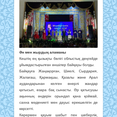
Ән мен жырдың аламаны
Кештің ең қызықты бөлігі облыстық деңгейде
ұйымдастырылған әншілер байқауы болды.
Байқауға Жаңақорған, Шиелі, Сырдария,
Жалағаш, Қармақшы, Қазалы және Арал
аудандарынан келген өнерлі жандар
қатысып, өзара бақ сынасты. Әр қатысушы
ақынның әндерін орындап қана қоймай,
сахна мәдениеті мен дауыс ерекшелігін де
көрсетті.
Көрермен қауым шабыт пен шеберлік,