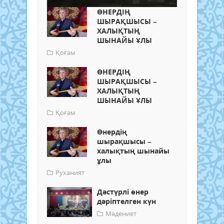
ӨНЕРДІҢ
ШЫРАҚШЫСЫ –
ХАЛЫҚТЫҢ
ШЫНАЙЫ ҰЛЫ
Қоғам
ӨНЕРДІҢ
ШЫРАҚШЫСЫ –
ХАЛЫҚТЫҢ
ШЫНАЙЫ ҰЛЫ
Қоғам
Өнердің
шырақшысы –
халықтың шынайы
ұлы
Руханият
Дәстүрлі өнер
дәріптелген күн
Мәдениет