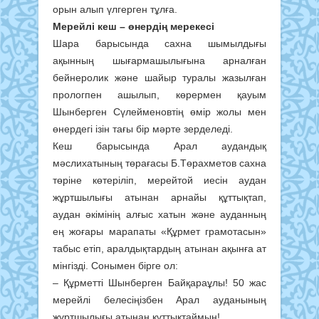
орын алып үлгерген тұлға.
Мерейлі кеш – өнердің мерекесі
Шара барысында сахна шымылдығы
ақынның шығармашылығына арналған
бейнеролик және шайыр туралы жазылған
прологпен ашылып, көрермен қауым
Шынберген Сүлейменовтің өмір жолы мен
өнердегі ізін тағы бір мәрте зерделеді.
Кеш барысында Арал аудандық
мәслихатының төрағасы Б.Төрахметов сахна
төріне көтеріліп, мерейтой иесін аудан
жұртшылығы атынан арнайы құттықтап,
аудан әкімінің алғыс хатын және ауданның
ең жоғары марапаты «Құрмет грамотасын»
табыс етіп, аралдықтардың атынан ақынға ат
мінгізді. Сонымен бірге ол:
– Құрметті Шынберген Байқараұлы! 50 жас
мерейлі белесіңізбен Арал ауданының
жұртшылығы атынан құттықтаймын!