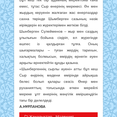
емес, тұтас Сыр өнерінің мерекесі. Ән мен
жырдың керуенін жалғаған жас өнерпаздар
сахна төрінде Шымберген сазының нәзік
иірімдерін өз жүректерімен жеткізе білді.
Шынберген Сүлейменов – жыр мен саздың
ұлылығын бойына сіңіріп, ел жүрегінде
өшпес із қалдырған тұлға. Оның
шығармалары – туған жердің тарихын,
халықтың болмысын, өмірдің өрнегін әуен
арқылы өрнектейтін құнды қазына.
«Шынбергеннің сырлы әуені» атты бұл кеш
Сыр өңірінің мәдени өмірінде айрықша
белес болып қалары сөзсіз. Өнер мен
руханияттың тоғысында өткен мерейлі
мереке ұлт өнерінің мәңгілік өміршеңдігін
тағы бір дәлелдеді.
А.НҰРЛАНОВА
Жаңалықтар
/
Мәдениет