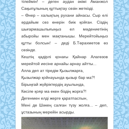
тілеймін! – деген аудан әкімі Аманжол
Сақыпұлының құттықтау сөзін жеткізді.
– Өнер – халықтың рухани айнасы. Сыр елі
әрдайым сөз өнерін биік қойған. Сіздің
шығармашылығыңыз ел мәдениетінің
абыройы мен мақтанышы. Мерейтойыңыз
құтты болсын! – деді Б.Төрахметов өз
сөзінде.
Кештің қадірлі қонағы Қайнар Алагөзов
мерейтой иесіне арнайы арнау айтты...
Алла деп ат тіредім Қызылжарға,
Қызылжар қойнауында қызыр бар ма?!
Бірыңғай жүйріктердің ауылында,
Көсіле қояр ма екен біздің жорға?!
Дегенмен елді жерге қаратпаспын,
Мені де Шәкең салған түзу жолға... – деп,
ұстазының мерейін асырды.