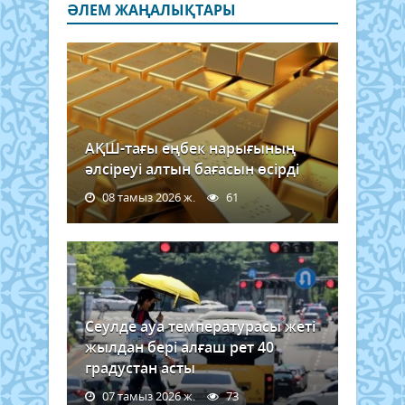
ӘЛЕМ ЖАҢАЛЫҚТАРЫ
АҚШ-тағы еңбек нарығының
әлсіреуі алтын бағасын өсірді
08 тамыз 2026 ж.
61
Сеулде ауа температурасы жеті
жылдан бері алғаш рет 40
градустан асты
07 тамыз 2026 ж.
73