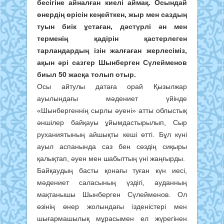
бесігіне айналған киелі аймақ. Осындай
өнердің өрісін кеңейткен, жыр мен саздың
туын биік ұстаған, дәстүрлі ән мен
терменің қадірін қастерлеген
тарландардың ізін жалғаған жерлесіміз,
ақын әрі сазгер Шынберген Сүлейменов
биыл 50 жасқа толып отыр.
Осы айтулы датаға орай Қызылжар
ауылындағы мәдениет үйінде
«Шынбергеннің сырлы әуені» атты облыстық
әншілер байқауы ұйымдастырылып, Сыр
руханиятының айшықты кеші өтті. Бұл күні
ауыл аспанында саз бен сөздің сиқыры
қалықтап, әуен мен шабыттың үні жаңғырды.
Байқаудың басты қонағы туған күн иесі,
мәдениет саласының үздігі, ауданның
мақтанышы Шынберген Сүлейменов. Ол
өзінің өнер жолындағы ізденістері мен
шығармашылық мұрасымен ел жүрегінен