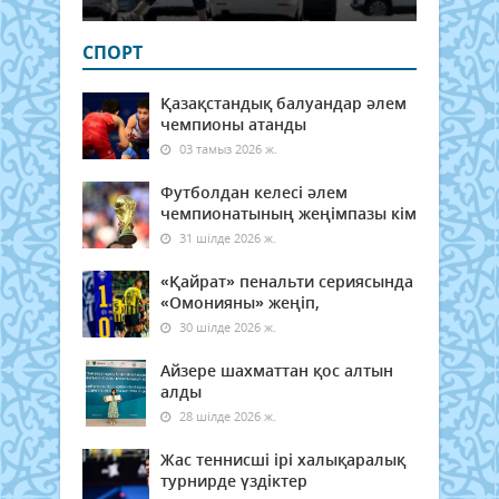
СПОРТ
Қазақстандық балуандар әлем
чемпионы атанды
03 тамыз 2026 ж.
Футболдан келесі әлем
чемпионатының жеңімпазы кім
31 шілде 2026 ж.
«Қайрат» пенальти сериясында
«Омонияны» жеңіп,
30 шілде 2026 ж.
Айзере шахматтан қос алтын
алды
28 шілде 2026 ж.
Жас теннисші ірі халықаралық
турнирде үздіктер