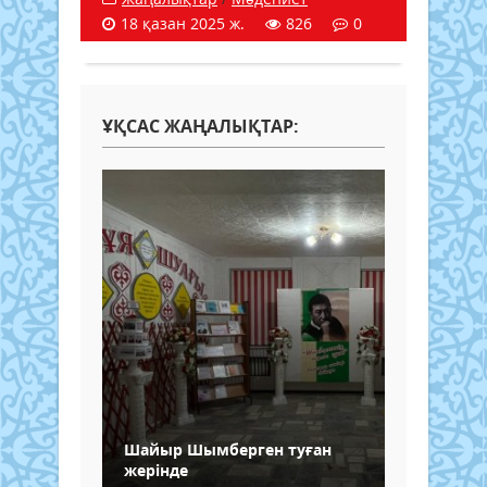
18 қазан 2025 ж.
826
0
ҰҚСАС ЖАҢАЛЫҚТАР:
Шайыр Шымберген туған
жерінде