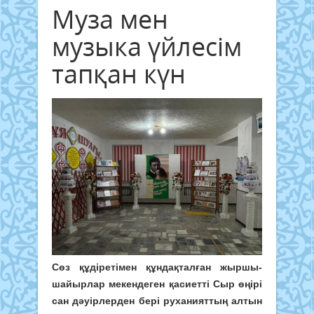
Муза мен
музыка үйлесім
тапқан күн
Сөз құдіретімен құндақталған жыршы-
шайырлар мекендеген қасиетті Сыр өңірі
сан дәуірлерден бері руханияттың алтын