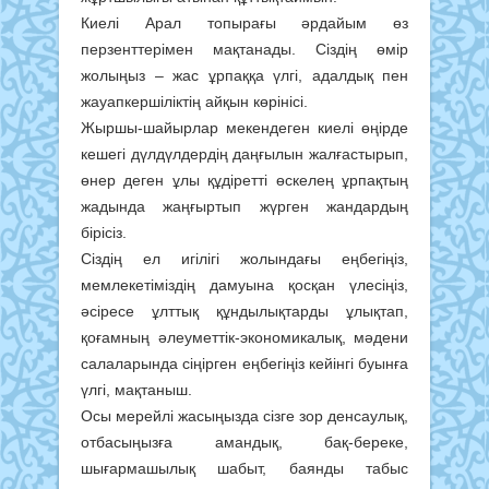
Киелі Арал топырағы әрдайым өз
перзенттерімен мақтанады. Сіздің өмір
жолыңыз – жас ұрпаққа үлгі, адалдық пен
жауапкершіліктің айқын көрінісі.
Жыршы-шайырлар мекендеген киелі өңірде
кешегі дүлдүлдердің даңғылын жалғастырып,
өнер деген ұлы құдіретті өскелең ұрпақтың
жадында жаңғыртып жүрген жандардың
бірісіз.
Сіздің ел игілігі жолындағы еңбегіңіз,
мемлекетіміздің дамуына қосқан үлесіңіз,
әсіресе ұлттық құндылықтарды ұлықтап,
қоғамның әлеуметтік-экономикалық, мәдени
салаларында сіңірген еңбегіңіз кейінгі буынға
үлгі, мақтаныш.
Осы мерейлі жасыңызда сізге зор денсаулық,
отбасыңызға амандық, бақ-береке,
шығармашылық шабыт, баянды табыс