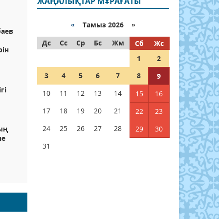
ЖАҢАЛЫҚТАР МҰРАҒАТЫ
«
Тамыз 2026 »
баев
Дс
Сс
Ср
Бс
Жм
Сб
Жс
рін
1
2
3
4
5
6
7
8
9
гі
10
11
12
13
14
15
16
17
18
19
20
21
22
23
24
25
26
27
28
ың
29
30
не
31