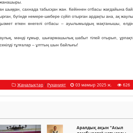
 жанашыры.
ан шыққан, сахнада табысқан жан. Кейіннен отбасы жағдайына ба
дырған, бүгінде немере-шөбере сүйіп отырған ардақты ана, ақ жаул
қызмет еткен өнегелі отбасы – ауылымыздың мақтанышы, елді
саулық, мәнді ғұмыр, шығармашылық шабыт тілей отырып, ұрпақ
з секілді тұлғалар – ұлттың шын байлығы!
Жаңалықтар
/
Руханият
03 мамыр 2025 ж.
626
Аралдық ақын "Асыл