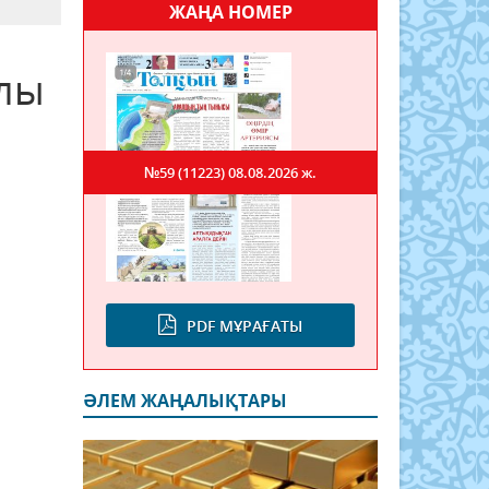
ЖАҢА НОМЕР
лы
№59 (11223)
08.08.2026 ж.
PDF МҰРАҒАТЫ
ӘЛЕМ ЖАҢАЛЫҚТАРЫ