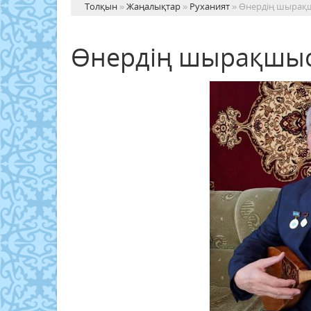
Толқын
»
Жаңалықтар
»
Руханият
» Өнердің шырақ
Өнердің шырақшыс