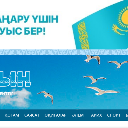
ЕНТТІГІ
ҚОҒАМ
САЯСАТ
ОҚИҒАЛАР
ӘЛЕМ
ТАРИХ
СПОРТ