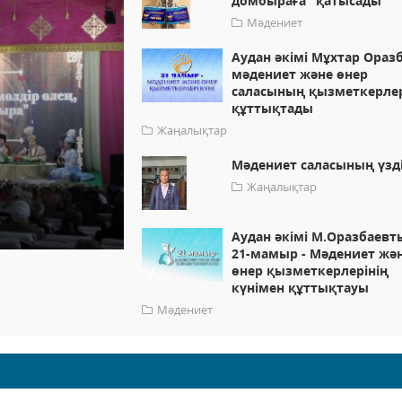
домбыраға" қатысады
Мәдениет
Аудан әкімі Мұхтар Ораз
мәдениет және өнер
саласының қызметкерле
құттықтады
Жаңалықтар
Мәдениет саласының үзді
Жаңалықтар
Аудан әкімі М.Оразбаевт
21-мамыр - Мәдениет жә
өнер қызметкерлерінің
күнімен құттықтауы
Мәдениет