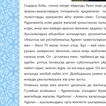
Сырдың бойы, соның ішінде айдынды Арал өңірі д
жыршы-жыраулардың топырағына құндақтаған, тал
таланттарды ерекшелеп айту мүмкін емес. Солар
Нұралиевтің есімі дария жағалай қоныстанған халы
елдің, өнер мен өмірдің арасын жалғаған ардақты тұл
Ауылымыздың абыройын аспандатқан, руханиятым
облыстық әрі республикалық Құрмет грамоталарын
жан – биыл 70 жасқа толып отыр. Бұл – жай ғана м
рухани шежіресіне айналған нағыз өнер майталман
нағашы атам. Ол - ұстазғана емес, тәрбиеші де еді.
әдебін, ұлттық болмысқа деген сүйіспеншілікті ү
еңбегі-тарих, өнегесі мұра, ал өзі-аңыз адам. Ол к
жолында аянбай еңбек етті. Домбыраның үнімен елд
өнердің ұмытылмауына зор үлес қосты.
Атамның өнері мен өнегесі ұрпағына да жалғасқ
Гүлайым апайымыз – Құрманғазы атындағы Қазақ
мектебінде мұғалім. Нұрболат – Алматы қаласында о
Нұрлан – ауылымыздағы орта мектепте шығармашылы