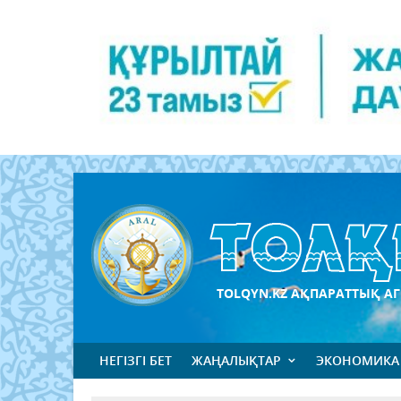
TOLQYN.KZ АҚПАРАТТЫҚ АГ
НЕГІЗГІ БЕТ
ЖАҢАЛЫҚТАР
ЭКОНОМИКА