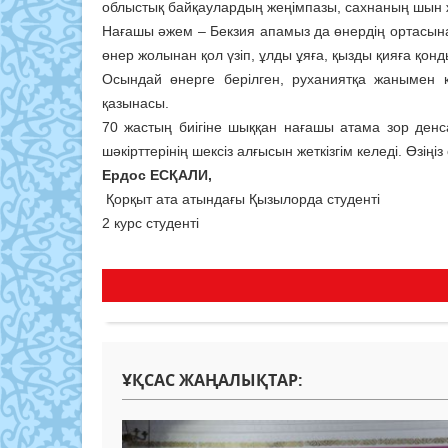
облыстық байқаулардың жеңімпазы, сахнаның шын
Нағашы әжем – Бекзия апамыз да өнердің ортасын
өнер жолынан қол үзіп, ұлды ұяға, қызды қияға қон
Осындай өнерге берілген, руханиятқа жанымен 
қазынасы.
70 жастың биігіне шыққан нағашы атама зор ден
шәкірттерінің шексіз алғысын жеткізгім келеді. Өзіңі
Ердос ЕСҚАЛИ,
Қорқыт ата атындағы Қызылорда студенті
2 курс студенті
ҰҚСАС ЖАҢАЛЫҚТАР: