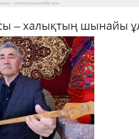
шысы – халықтың шынайы ұлы
ы – халықтың шынайы ұ