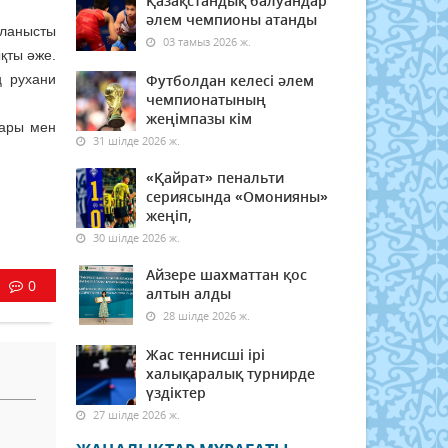
Қазақстандық балуандар
әлем чемпионы атанды
йланысты
03 тамыз 2026 ж.
ықты әже.
ң рухани
Футболдан келесі әлем
чемпионатының
жеңімпазы кім
тары мен
31 шілде 2026 ж.
«Қайрат» пенальти
сериясында «Омонияны»
жеңіп,
30 шілде 2026 ж.
Айзере шахматтан қос
0
алтын алды
28 шілде 2026 ж.
Жас теннисші ірі
халықаралық турнирде
үздіктер
27 шілде 2026 ж.