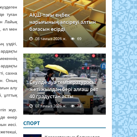
жүздеген
АҚШ-тағы еңбек
де туған
нарығының әлсіреуі алтын
ан Лайық
бағасын өсірді
, ел мен
08 тамыз 2026 ж.
69
 үздігі,
 ардақты
мекеннің
 ардақты
ті, сахна
ан. Оның
Сеулде ауа температурасы
тағын алу
жеті жылдан бері алғаш рет
, ұлттық
40 градустан асты
07 тамыз 2026 ж.
78
тіп жүр.
нде өнер
СПОРТ
ын иесі.
жетекші,