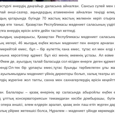
әстүрлі өнердің даңғайыр даласына айналған. Сансыз сүлей мен 
ай әнші-сазгер, ақындардың атамекеніне айналған теңізді өлке
дың қатарында бүгінде 70 жастың жастың желкенін керіп отырғ
ққа өте таныс. Қазақстан Республикасы мәдениет саласының үздігі
ға өнердің өрісін әліге дейін тастап кетпеді.
ыздың шырақшысы, Қазақстан Республикасы мәдениет саласының
ың иегері, 46 жылдық еңбек жолын мәдениет пен өнерге арнаған
ерейтой емес, бұл – бір әулеттің ғана емес, тұтас ел мен елді 
ына көрсетілер құрмет. Бұл кісі менің әкемнің ұстазы. Ал өзіме
 Әкем де, ауылдың талай баласыда сол кісіден өнерге деген құрмет
йренді.Ол-тек бір ұрпақты емес,тұтас буынды тәрбиелеген ұлы ж
ісі ауылымыздағы мәдениет үйінің директоры болып, халық театры а
ің жүрегіне жол тапты, сахна мен сахнагерлердің өрісін кеңейтті
ан. Балалары – қазақ өнерінің әр саласында абыройлы еңбек е
 ұлттық консерваториясын тәмамдаған кәсіби домбырашы, бүгі
пера әншісі, әлем елдерін аралап, қазақ әнін паш етіп жүрген дар
қ үйірме жетекшісі болса, Нұрәлем – мәдениет үйінде көркемдік 