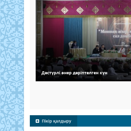
Дәстүрлі өнер дәріптелген күн
Пікір қалдыру