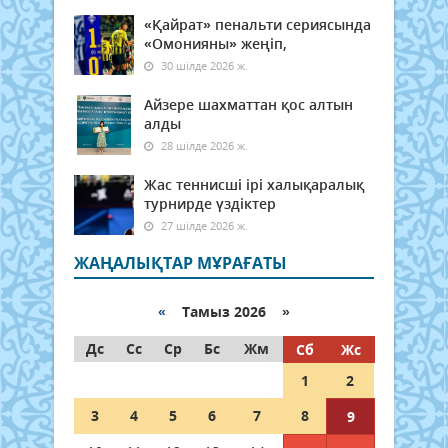
«Қайрат» пенальти сериясында
«Омонияны» жеңіп,
30 шілде 2026 ж.
Айзере шахматтан қос алтын
алды
28 шілде 2026 ж.
Жас теннисші ірі халықаралық
турнирде үздіктер
27 шілде 2026 ж.
ЖАҢАЛЫҚТАР МҰРАҒАТЫ
«
Тамыз 2026 »
Дс
Сс
Ср
Бс
Жм
Сб
Жс
1
2
3
4
5
6
7
8
9