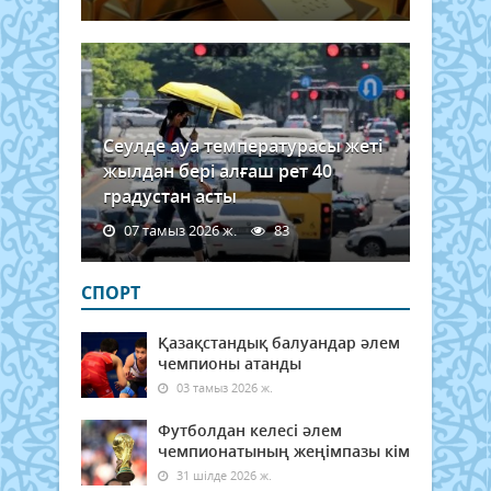
рай
тұра
Өйтк
17-
18...
Сеулде ауа температурасы жеті
жылдан бері алғаш рет 40
градустан асты
07 тамыз 2026 ж.
83
СПОРТ
Қазақстандық балуандар әлем
чемпионы атанды
03 тамыз 2026 ж.
Футболдан келесі әлем
чемпионатының жеңімпазы кім
31 шілде 2026 ж.