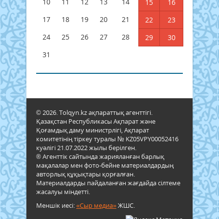
10
11
12
13
14
15
16
17
18
19
20
21
22
23
24
25
26
27
28
29
30
31
© 2026. Tolqyn.kz ақпараттық агенттігі.
Қазақстан Республикасы Ақпарат және
Қоғамдық даму министрлігі, Ақпарат
комитетінің тіркеу туралы № KZ05VPY00052416
куәлігі 21.07.2022 жылы берілген.
® Агенттік сайтында жарияланған барлық
мақалалар мен фото-бейне материалдардың
авторлық құқықтары қорғалған.
Материалдарды пайдаланған жағдайда сілтеме
жасалуы міндетті.
Меншік иесі:
«Сыр медиа»
ЖШС.