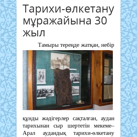
Тарихи-өлкетану
мұражайына 30
жыл
Тамыры тереңде жатқан, небір
құнды жәдігерлер сақталған, аудан
тарихынан сыр шертетін мекеме–
Арал аудандық тарихи-өлкетану