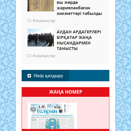
еш жерде
жарияланбаған
хикметтері табылды
Жаңалықтар
АУДАН АРДАГЕРЛЕРІ
БІРҚАТАР ЖАҢА
НЫСАНДАРМЕН
ТАНЫСТЫ
Жаңалықтар
Пікір қалдыру
ЖАҢА НОМЕР