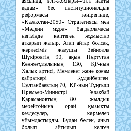
аясында, Ұлт-жоспары-«100 нақты
қадам» бес институционалдық
реформасы төңірегінде,
«Қазақстан-2050» Стратегиясы мен
«Мәдени мұра» бағдарламасы
негізінде көптеген жұмыстар
атқарып жатыр. Атап айтар болсақ,
жерлесіміз жазушы Зейнолла
Шүкіровтің 90, ақын Нұртуған
Кенжеғұлұлының 130, ҚР-ның
Халық артисі, Мемлекет және қоғам
қайраткері Құдайберген
Сұлтанбаевтың 70, ҚР-ның Тұңғыш
Премьер-Министрі Ұзақбай
Қарамановтың 80 жылдық
мерейтойына орай қызықты
кездесулер, көрмелер
ұйымдастырды. Бұдан бөлек, аңыз
болып айтылып келген