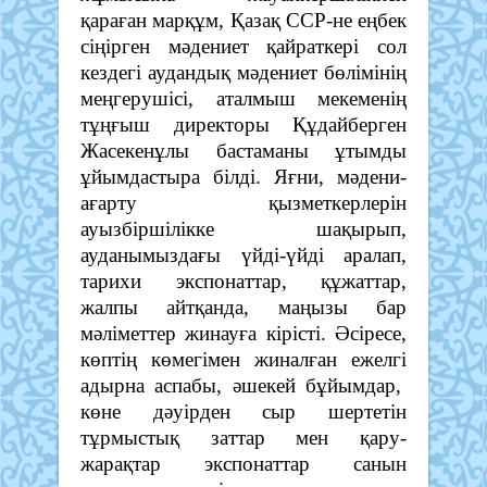
қараған марқұм, Қазақ ССР-не еңбек
сіңірген мәдениет қайраткері сол
кездегі аудандық мәдениет бөлімінің
меңгерушісі, аталмыш мекеменің
тұңғыш директоры Құдайберген
Жасекенұлы бастаманы ұтымды
ұйымдастыра білді. Яғни, мәдени-
ағарту қызметкерлерін
ауызбіршілікке шақырып,
ауданымыздағы үйді-үйді аралап,
тарихи экспонаттар, құжаттар,
жалпы айтқанда, маңызы бар
мәліметтер жинауға кірісті. Әсіресе,
көптің көмегімен жиналған ежелгі
адырна аспабы, әшекей бұйымдар,
көне дәуірден сыр шертетін
тұрмыстық заттар мен қару-
жарақтар экспонаттар санын