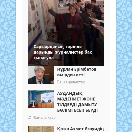
Сарыарқаның төрінде
дарынды журналистер бақ
сынасуда
Нұрлан Ерімбетов
өмірден өтті
Жаңалықтар
АУДАНДЫҚ
МӘДЕНИЕТ ЖӘНЕ
ТІЛДЕРДІ ДАМЫТУ
БӨЛІМІ ЕСЕП БЕРДІ
Жаңалықтар
Қожа Ахмет Ясауидің