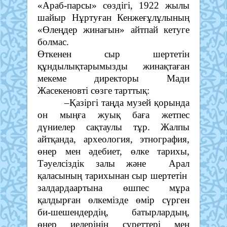
«Араб-парсы» сөздігі, 1922 жылы
шайыр Нұртуған Кенжеғұлұлының
«Өлеңдер жинағын» айтпай кетуге
болмас.
Өткенен сыр шертетін
құндылықтарымызды жинақтаған
мекеме директоры Мади
Жасекеновті сөзге тарттық:
–Қазіргі таңда музей қорында
он мыңға жуық баға жетпес
дүниелер сақтаулы тұр. Жалпы
айтқанда, археология, этнография,
өнер мен әдебиет, өлке тарихы,
Тәуелсіздік залы және Арал
қаласының тарихынан сыр шертетін
залдардаартына өшпес мұра
қалдырған өлкемізде өмір сүрген
би-шешендердің, батырлардың,
өнер иелерінің суреттері мен