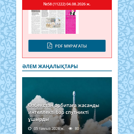
№58 (11222)
04.08.2026 ж.
PDF МҰРАҒАТЫ
ӘЛЕМ ЖАҢАЛЫҚТАРЫ
Өзбекстан орбитаға жасанды
интеллекті бар спутникті
ұшырды
05 тамыз 2026 ж.
80