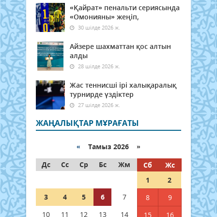
«Қайрат» пенальти сериясында
«Омонияны» жеңіп,
30 шілде 2026 ж.
Айзере шахматтан қос алтын
алды
28 шілде 2026 ж.
Жас теннисші ірі халықаралық
турнирде үздіктер
27 шілде 2026 ж.
ЖАҢАЛЫҚТАР МҰРАҒАТЫ
«
Тамыз 2026 »
Дс
Сс
Ср
Бс
Жм
Сб
Жс
1
2
3
4
5
6
7
8
9
10
11
12
13
14
15
16