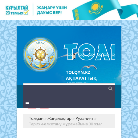
TOLQYN.KZ
АҚПАРАТТЫҚ
АГЕНТТІГІ
Толқын
»
Жаңалықтар
»
Руханият
»
Тарихи-өлкетану мұражайына 30 жыл