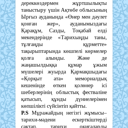
дереккөздермен жұртшылықты
таныстыру үшін Ақтөбе облысының
Ырғыз ауданында «Өнер мен дәулет
қонған жер», ауданымыздағы
Қарақұм, Сазды, Тоқабай елді
мекендерінде «Тарихыңды таны,
тұлғаңды құрметте»
тақырыптарында көшпелі көрмелер
қолға алынды. Және де
жаңашылдыққа құмар ұжым
мүшелері жуырда Қармақшыдағы
«Қорқыт ата» мемориалдық
кешенінде өткен қолөнер ісі
шеберлерінің облыстық фестваліне
қатысып, құнды дүниелерімен
көпшілікті сүйсінтіп қайтты.
Р.S
Мұражайдың негізгі жұмысы–
тарихи-мәдени ескерткіштерді
сақтап, тарихи оқиғаларды