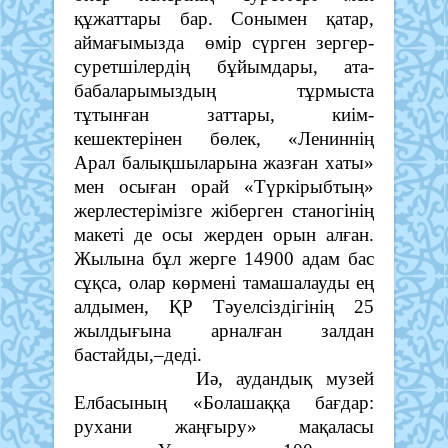
құжаттары бар. Сонымен қатар,
аймағымызда өмір сүрген зергер-
суретшілердің бұйымдары, ата-
бабаларымыздың тұрмыста
тұтынған заттары, киім-
кешектерінен бөлек, «Лениннің
Арал балықшыларына жазған хаты»
мен осыған орай «Түркірыбтың»
жерлестерімізге жіберген станогінің
макеті де осы жерден орын алған.
Жылына бұл жерге 14900 адам бас
сұқса, олар көрмені тамашалауды ең
алдымен, ҚР Тәуелсіздігінің 25
жылдығына арналған залдан
бастайды,–деді.
Иә, аудандық музей
Елбасының «Болашаққа бағдар:
рухани жаңғыру» мақаласы