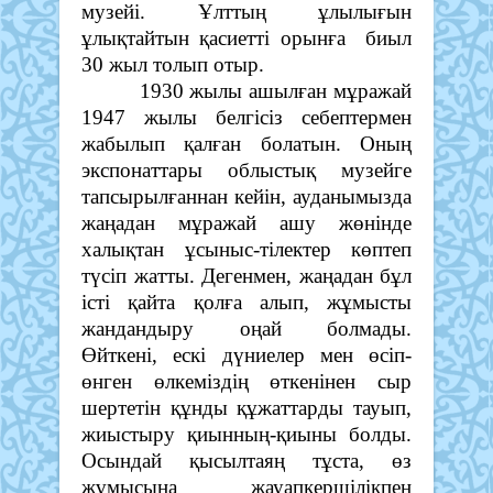
музейі. Ұлттың ұлылығын
ұлықтайтын қасиетті орынға биыл
30 жыл толып отыр.
1930 жылы ашылған мұражай
1947 жылы белгісіз себептермен
жабылып қалған болатын. Оның
экспонаттары облыстық музейге
тапсырылғаннан кейін, ауданымызда
жаңадан мұражай ашу жөнінде
халықтан ұсыныс-тілектер көптеп
түсіп жатты. Дегенмен, жаңадан бұл
істі қайта қолға алып, жұмысты
жандандыру оңай болмады.
Өйткені, ескі дүниелер мен өсіп-
өнген өлкеміздің өткенінен сыр
шертетін құнды құжаттарды тауып,
жиыстыру қиынның-қиыны болды.
Осындай қысылтаяң тұста, өз
жұмысына жауапкершілікпен