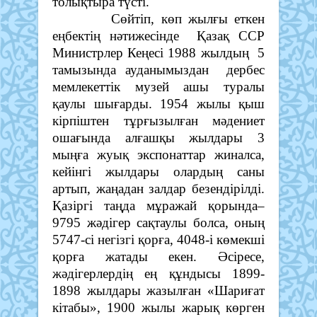
толықтыра түсті.
Сөйтіп, көп жылғы еткен
еңбектің нәтижесінде Қазақ ССР
Министрлер Кеңесі 1988 жылдың 5
тамызында ауданымыздан дербес
мемлекеттік музей ашы туралы
қаулы шығарды. 1954 жылы қыш
кірпіштен тұрғызылған мәдениет
ошағында алғашқы жылдары 3
мыңға жуық экспонаттар жиналса,
кейінгі жылдары олардың саны
артып, жаңадан залдар безендірілді.
Қазіргі таңда мұражай қорында–
9795 жәдігер сақтаулы болса, оның
5747-сі негізгі қорға, 4048-і көмекші
қорға жатады екен. Әсіресе,
жәдігерлердің ең құндысы 1899-
1898 жылдары жазылған «Шариғат
кітабы», 1900 жылы жарық көрген