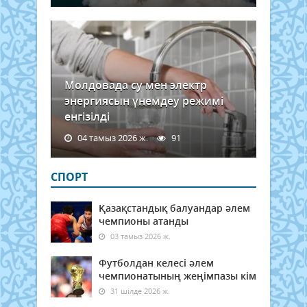
Молдовада су мен электр
энергиясын үнемдеу режимі
енгізілді
04 тамыз 2026 ж.
91
СПОРТ
Қазақстандық балуандар әлем
чемпионы атанды
03 тамыз 2026 ж.
Футболдан келесі әлем
чемпионатының жеңімпазы кім
31 шілде 2026 ж.