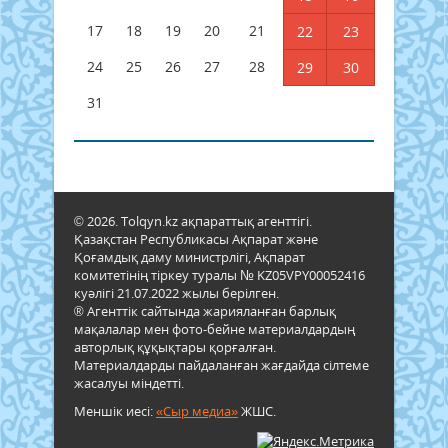
17
18
19
20
21
22
23
24
25
26
27
28
29
30
31
© 2026. Tolqyn.kz ақпараттық агенттігі.
Қазақстан Республикасы Ақпарат және
Қоғамдық даму министрлігі, Ақпарат
комитетінің тіркеу туралы № KZ05VPY00052416
куәлігі 21.07.2022 жылы берілген.
® Агенттік сайтында жарияланған барлық
мақалалар мен фото-бейне материалдардың
авторлық құқықтары қорғалған.
Материалдарды пайдаланған жағдайда сілтеме
жасалуы міндетті.
Меншік иесі:
«Сыр медиа»
ЖШС.