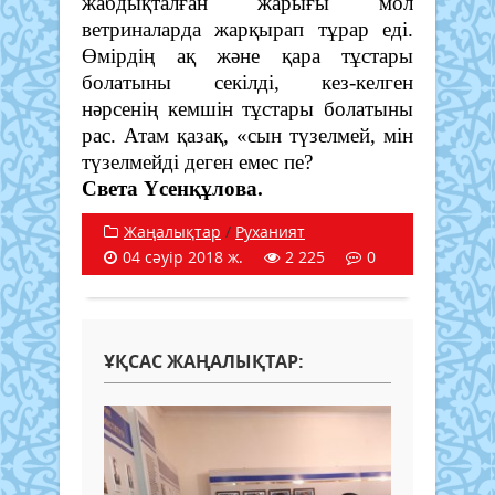
жабдықталған жарығы мол
ветриналарда жарқырап тұрар еді.
Өмірдің ақ және қара тұстары
болатыны секілді, кез-келген
нәрсенің кемшін тұстары болатыны
рас. Атам қазақ, «сын түзелмей, мін
түзелмейді деген емес пе?
Света Үсенқұлова.
Жаңалықтар
/
Руханият
04 сәуір 2018 ж.
2 225
0
ҰҚСАС ЖАҢАЛЫҚТАР: