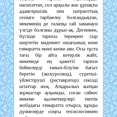
насихаттап, сол арқылы жас ұрпақты
адамгершілік пен патриоттық
сезімге тәрбиелеу болғандықтан,
мекеменің де талапқа сай заманауи
үлгіде болғаны дұрыс-ақ. Дегенмен,
бүгінде тарихы тереңнен сыр
шертетін мәдениет ошағының көне
ғимаратта екені көпке аян. Осы тұста
тағы бір айта кетерлік жайт,
мекемеде ең қажетті тарихи
бейнелерді танып-білуіне бағыт
беретін (экскурсовод), суретші-
үйлестіруші (реставратор) секілді
штаттар жоқ. Атқарылып жатқан
жұмыстар ауқымды, соған сәйкес
мекеме қызметкерлері типтік
жобадағы ғимаратта отырса, құнды
дүниелерде соңғы технологиямен