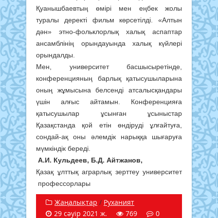
Қуанышбаевтың өмірі мен еңбек жолы
туралы деректі фильм көрсетілді. «Алтын
дән» этно-фольклорлық халық аспаптар
ансамблінің орындауында халық күйлері
орындалды.
Мен, университет басшысыретінде,
конференцияның барлық қатысушыларына
оның жұмысына белсенді атсалысқандары
үшін алғыс айтамын. Конференцияға
қатысушылар ұсынған ұсыныстар
Қазақстанда қой етін өндіруді ұлғайтуға,
сондай-ақ оны әлемдік нарыққа шығаруға
мүмкіндік береді.
А.И.
Кульдеев, Б.Д.
Айтжанов,
Қазақ ұлттық аграрлық зерттеу университет
профессорлары
Жаңалықтар
/
Руханият
29 сәуір 2021 ж.
769
0