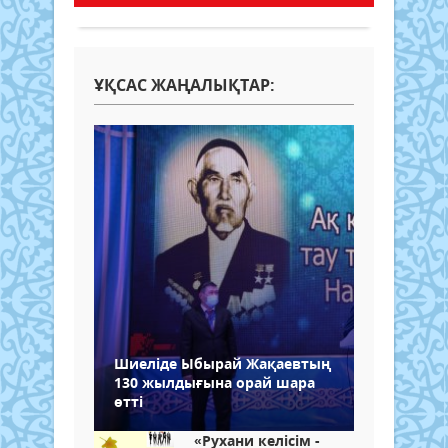
ҰҚСАС ЖАҢАЛЫҚТАР:
Шиеліде Ыбырай Жақаевтың
130 жылдығына орай шара
өтті
«Рухани келісім -