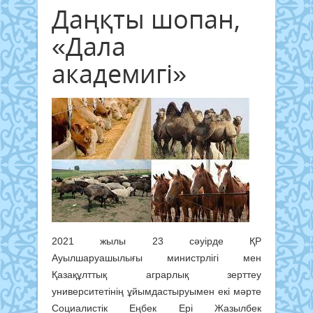
Даңқты шопан,
«Дала
академигі»
2021 жылы 23 сәуірде ҚР
Ауылшаруашылығы министрлігі мен
Қазақұлттық аграрлық зерттеу
университетінің ұйымдастыруымен екі мәрте
Социалистік Еңбек Ері Жазылбек