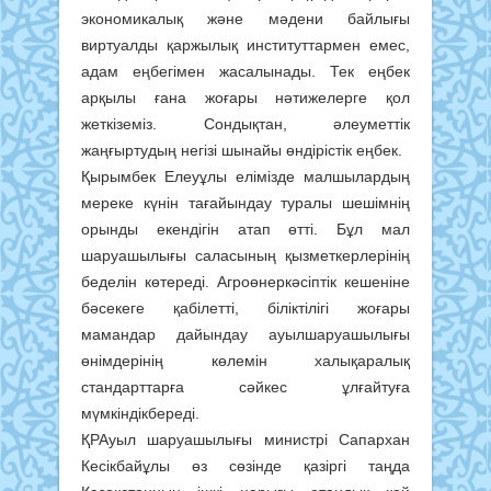
экономикалық және мәдени байлығы
виртуалды қаржылық институттармен емес,
адам еңбегімен жасалынады. Тек еңбек
арқылы ғана жоғары нәтижелерге қол
жеткіземіз. Сондықтан, әлеуметтік
жаңғыртудың негізі шынайы өндірістік еңбек.
Қырымбек Елеуұлы елімізде малшылардың
мереке күнін тағайындау туралы шешімнің
орынды екендігін атап өтті. Бұл мал
шаруашылығы саласының қызметкерлерінің
беделін көтереді. Агроөнеркәсіптік кешеніне
бәсекеге қабілетті, біліктілігі жоғары
мамандар дайындау ауылшаруашылығы
өнімдерінің көлемін халықаралық
стандарттарға сәйкес ұлғайтуға
мүмкіндікбереді.
ҚРАуыл шаруашылығы министрі Сапархан
Кесікбайұлы өз сөзінде қазіргі таңда