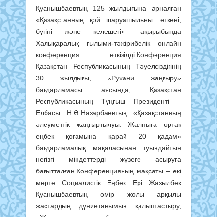
Қуанышбаевтың 125 жылдығына арналған
«Қазақстанның қой шаруашылығы: өткені,
бүгіні және келешегі» тақырыбында
Халықаралық ғылыми-тәжірибелік онлайн
конференция өткізілді.Конференция
Қазақстан Республикасының Тәуелсіздігінің
30 жылдығы, «Рухани жаңғыру»
бағдарламасы аясында, Қазақстан
Республикасының Тұңғыш Президенті –
Елбасы Н.Ә.Назарбаевтың «Қазақстанның
әлеуметтік жаңғыртылуы: Жалпыға ортақ
еңбек қоғамына қарай 20 қадам»
бағдарламалық мақаласынан туындайтын
негізгі міндеттерді жүзеге асыруға
бағытталған.Конференцияның мақсаты – екі
мәрте Социалистік Еңбек Ері Жазылбек
Қуанышбаевтың өмір жолы арқылы
жастардың дүниетанымын қалыптастыру,