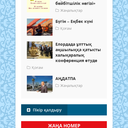
бейбітшілік негізі»
Жаңалықтар
Бүгін – Еңбек күні
Қоғам
Елордада ұлттық
аңшылыққа қатысты
халықаралық
конференция өтуде
Қоғам
АҢДАТПА
Жаңалықтар
Пікір қалдыру
ЖАҢА НОМЕР