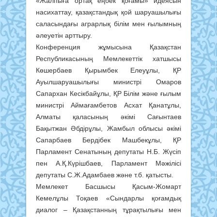
«Жалпыға ортақ еңбек қоғамы» идеясын
насихаттау, қазақстандық қой шаруашылығы
саласындағы аграрлық білім мен ғылымның
әлеуетін арттыру.
Конференция жұмысына Қазақстан
Республикасының Мемлекеттік хатшысы
Көшербаев Қырымбек Елеуұлы, ҚР
Ауылшаруашылығы министрі Омаров
Сапархан Кесікбайұлы, ҚР Білім және ғылым
министрі Аймағамбетов Асхат Қанатұлы,
Алматы қаласының әкімі Сағынтаев
Бақытжан Әбдірұлы, Жамбыл облысы әкімі
Сапарбаев Бердiбек Машбекұлы, ҚР
Парламент Сенатының депутаты Н.Б. Жүсіп
пен А.Қ.Күрішбаев, Парламент Мәжілісі
депутаты С.Ж.Адамбаев және т.б. қатысты.
Мемлекет Басшысы Қасым-Жомарт
Кемелұлы Тоқаев «Сындарлы қоғамдық
диалог – Қазақстанның тұрақтылығы мен