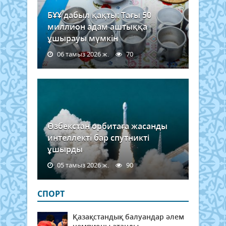
БҰҰ дабыл қақты: Тағы 50
миллион адам аштыққа
ұшырауы мүмкін
06 тамыз 2026 ж.
70
Өзбекстан орбитаға жасанды
интеллекті бар спутникті
ұшырды
05 тамыз 2026 ж.
90
СПОРТ
Қазақстандық балуандар әлем