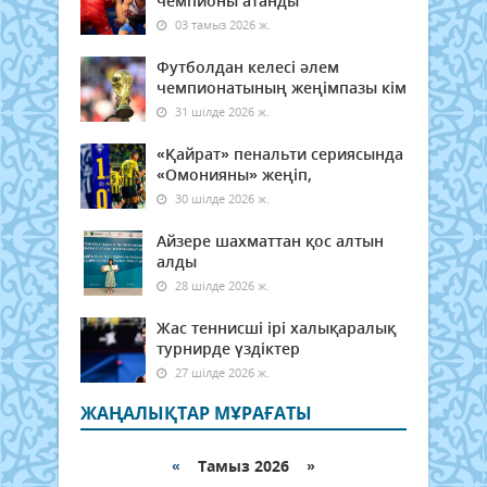
чемпионы атанды
03 тамыз 2026 ж.
Футболдан келесі әлем
чемпионатының жеңімпазы кім
31 шілде 2026 ж.
«Қайрат» пенальти сериясында
«Омонияны» жеңіп,
30 шілде 2026 ж.
Айзере шахматтан қос алтын
алды
28 шілде 2026 ж.
Жас теннисші ірі халықаралық
турнирде үздіктер
27 шілде 2026 ж.
ЖАҢАЛЫҚТАР МҰРАҒАТЫ
«
Тамыз 2026 »