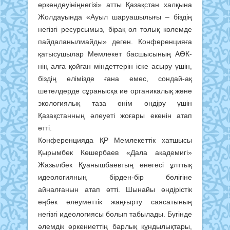
өркендеуініңнегізі» атты Қазақстан халқына
Жолдауында «Ауыл шаруашылығы – біздің
негізгі ресурсымыз, бірақ ол толық көлемде
пайдаланылмайды» деген. Конференцияға
қатысушылар Мемлекет басшысының АӨК-
нің алға қойған міндеттерін іске асыру үшін,
біздің елімізде ғана емес, сондай-ақ
шетелдерде сұранысқа ие органикалық және
экологиялық таза өнім өндіру үшін
Қазақстанның әлеуеті жоғары екенін атап
өтті.
Конференцияда ҚР Мемлекеттік хатшысы
Қырымбек Көшербаев «Дала академигі»
Жазылбек Қуанышбаевтың өнегесі ұлттық
идеологияның бірден-бір бөлігіне
айналғанын атап өтті. Шынайы өндірістік
еңбек әлеуметтік жаңғырту саясатының
негізгі идеологиясы болып табылады. Бүгінде
әлемдік өркениеттің барлық құндылықтары,