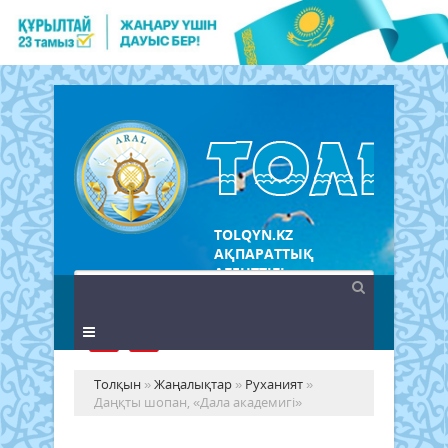
TOLQYN.KZ
АҚПАРАТТЫҚ
АГЕНТТІГІ
Толқын
»
Жаңалықтар
»
Руханият
»
Даңқты шопан, «Дала академигі»