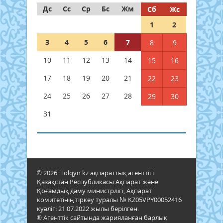
Дс
Сс
Ср
Бс
Жм
Сб
Жс
1
2
3
4
5
6
7
8
9
10
11
12
13
14
15
16
17
18
19
20
21
22
23
24
25
26
27
28
29
30
31
© 2026. Tolqyn.kz ақпараттық агенттігі.
Қазақстан Республикасы Ақпарат және
Қоғамдық даму министрлігі, Ақпарат
комитетінің тіркеу туралы № KZ05VPY00052416
куәлігі 21.07.2022 жылы берілген.
® Агенттік сайтында жарияланған барлық