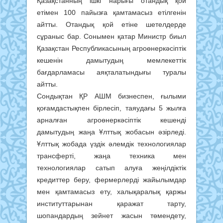
Қазақстанның ішкі нарығы отандық қой
етімен 100 пайызға қамтамасыз етілгенін
айтты. Отандық қой етіне шетелдерде
сұраныс бар. Сонымен қатар Министр биыл
Қазақстан Республикасының агроөнеркәсіптік
кешенін дамытудың мемлекеттік
бағдарламасы аяқталатындығы туралы
айтты.
Сондықтан ҚР АШМ бизнеспен, ғылыми
қоғамдастықпен бірлесіп, таяудағы 5 жылға
арналған агроөнеркәсіптік кешенді
дамытудың жаңа Ұлттық жобасын әзірледі.
Ұлттық жобада үздік әлемдік технологиялар
трансферті, жаңа техника мен
технологиялар сатып алуға жеңілдіктік
кредиттер беру, фермерлерді жайылымдар
мен қамтамасыз ету, халықаралық қаржы
институттарынан қаражат тарту,
шопандардың зейнет жасын төмендету,