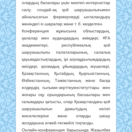
олардың балалары үшін мектеп-интернаттар
салу, сондай-ақ қой шаруашылығымен
айналысатын фермерлерді ынталандыру
жөніндегі іс-шаралар және т. б. көзделген.
Конференция жұмысына облыстардың,
қалалар мен аудандардың әкімдері, ҰҒА
академиктері, республикалық қой
шаруашылығы палаталарының, салалық
қауымдастықтардың, ірі агроқұрылымдардың
өкілдері, қоғамдық ұйымдардың мүшелері,
Қазақстанның, Қытайдың, Қырғызстанның,
Өзбекстанның, Тәжікстанның және басқа
елдердің ғылыми-зерттеуинституттары мен
жоғары оқу орындарының басшылары мен
ғалымдары қатысты, олар Қазақстандағы қой
шаруашылығын дамытудың негізгі
мәселелеріне және оларды шешу
жолдарына егжей-тегжейлі тоқталды.
Онлайн-конференция барысында Жазылбек