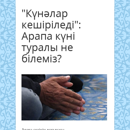
"Күнәлар
кешіріледі":
Арапа күні
туралы не
білеміз?
Арапа сөзінің мағынасы