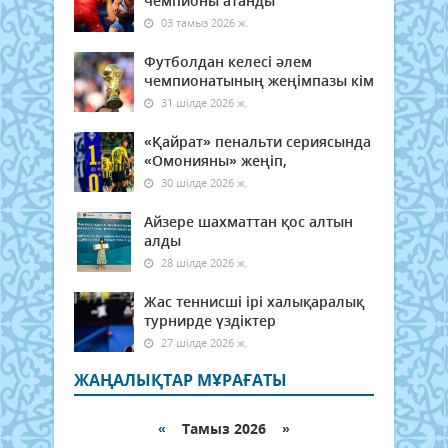
чемпионы атанды
03 тамыз 2026 ж.
Футболдан келесі әлем
чемпионатының жеңімпазы кім
31 шілде 2026 ж.
«Қайрат» пенальти сериясында
«Омонияны» жеңіп,
30 шілде 2026 ж.
Айзере шахматтан қос алтын
алды
28 шілде 2026 ж.
Жас теннисші ірі халықаралық
турнирде үздіктер
27 шілде 2026 ж.
ЖАҢАЛЫҚТАР МҰРАҒАТЫ
«
Тамыз 2026 »