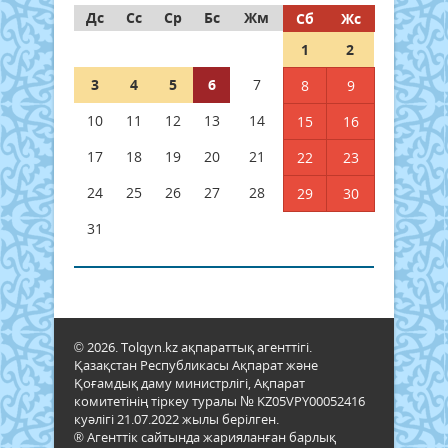
Дс
Сс
Ср
Бс
Жм
Сб
Жс
1
2
3
4
5
6
7
8
9
10
11
12
13
14
15
16
17
18
19
20
21
22
23
24
25
26
27
28
29
30
31
© 2026. Tolqyn.kz ақпараттық агенттігі.
Қазақстан Республикасы Ақпарат және
Қоғамдық даму министрлігі, Ақпарат
комитетінің тіркеу туралы № KZ05VPY00052416
куәлігі 21.07.2022 жылы берілген.
® Агенттік сайтында жарияланған барлық