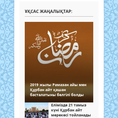
ҰҚСАС ЖАҢАЛЫҚТАР:
2019 жылы Рамазан айы мен
Құрбан айт қашан
басталатыны белгілі болды
Елімізде 21 тамыз
күні Құрбан айт
мерекесі тойланады