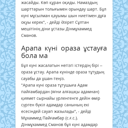
жасайды. Көп құран оқиды. Намаздың
шарттарын толығымен орындау шарт. Бұл
күні мұсылман қауымы шын ниетімен дұға
оқуы керек", - дейді Әзірет Сұлтан
мешітінің діни ұстазы Дінмұхаммед
Сманов.
Арапа күні ораза ұстауға
бола ма
Бұл күні жасалатын негізгі істердің бірі –
ораза ұстау. Арапа күнінде ораза тұтудың
сауабы да ұшан-теңіз.
"Арапа күні ораза тұтушыға Адам
пайғамбардан (яғни алғашқы адамнан)
қиямет сырнайы үрленгенге дейін өмір
сүрген бүкіл адамдар санының екі
есесіндей сауап жазылады", - дейді
Мұхаммед Пайғамбар (с.ғ.с.).
Дінмұхаммед Сманов бұл күні адамдар