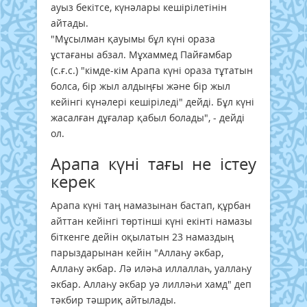
ауыз бекітсе, күнәлары кешірілетінін
айтады.
"Мұсылман қауымы бұл күні ораза
ұстағаны абзал. Мұхаммед Пайғамбар
(с.ғ.с.) "кімде-кім Арапа күні ораза тұтатын
болса, бір жыл алдыңғы және бір жыл
кейінгі күнәлері кешіріледі" дейді. Бұл күні
жасалған дұғалар қабыл болады", - дейді
ол.
Арапа күні тағы не істеу
керек
Арапа күні таң намазынан бастап, құрбан
айттан кейінгі төртінші күні екінті намазы
біткенге дейін оқылатын 23 намаздың
парыздарынан кейін "Аллаһу әкбар,
Аллаһу әкбар. Лә иләһа иллаллаһ, уаллаһу
әкбар. Аллаһу әкбар уә лилләһи хамд" деп
тәкбир тәшриқ айтылады.