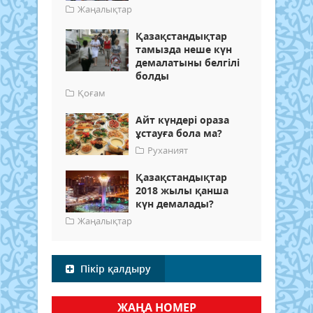
Жаңалықтар
Қазақстандықтар
тамызда неше күн
демалатыны белгілі
болды
Қоғам
Айт күндері ораза
ұстауға бола ма?
Руханият
Қазақстандықтар
2018 жылы қанша
күн демалады?
Жаңалықтар
Пікір қалдыру
ЖАҢА НОМЕР