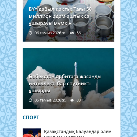
БҰҰ дабыл қақты: Тағы 50
миллион адам аштыққа
ұшырауы мүмкін
06 тамыз 2026 ж.
56
Өзбекстан орбитаға жасанды
интеллекті бар спутникті
ұшырды
05 тамыз 2026 ж.
83
СПОРТ
Қазақстандық балуандар әлем