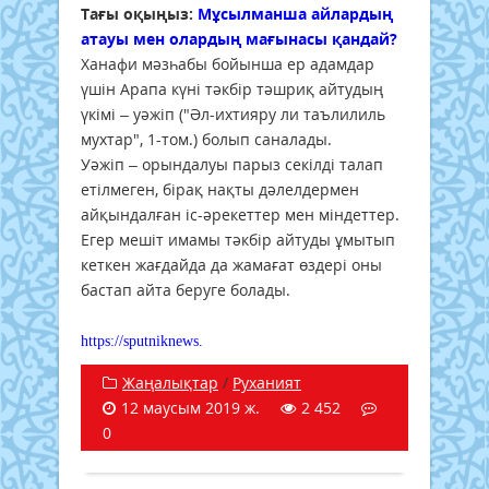
Тағы оқыңыз:
Мұсылманша айлардың
атауы мен олардың мағынасы қандай?
Ханафи мәзһабы бойынша ер адамдар
үшін Арапа күні тәкбір тәшриқ айтудың
үкімі – уәжіп ("Әл-ихтияру ли таълилиль
мухтар", 1-том.) болып саналады.
Уәжіп – орындалуы парыз секілді талап
етілмеген, бірақ нақты дәлелдермен
айқындалған іс-әрекеттер мен міндеттер.
Егер мешіт имамы тәкбір айтуды ұмытып
кеткен жағдайда да жамағат өздері оны
бастап айта беруге болады.
https://sputniknews.
Жаңалықтар
/
Руханият
12 маусым 2019 ж.
2 452
0