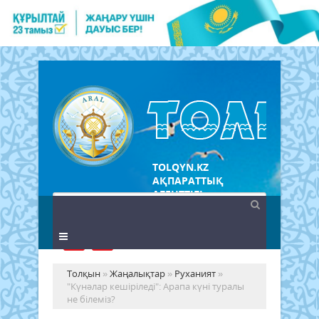
TOLQYN.KZ
АҚПАРАТТЫҚ
АГЕНТТІГІ
Толқын
»
Жаңалықтар
»
Руханият
»
"Күнәлар кешіріледі": Арапа күні туралы
не білеміз?