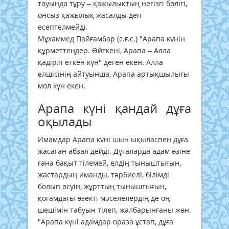
тауында тұру – қажылықтың негізгі бөлігі,
онсыз қажылық жасалды деп
есептелмейді.
Мұхаммед Пайғамбар (с.ғ.с.) "Арапа күнін
құрметтеңдер. Өйткені, Арапа – Алла
қадірлі еткен күн" деген екен. Алла
елшісінің айтуынша, Арапа артықшылығы
мол күн екен.
Арапа күні қандай дұға
оқылады
Имамдар Арапа күні шын ықыласпен дұға
жасаған абзал дейді. Дұғаларда адам өзіне
ғана бақыт тілемей, елдің тыныштығын,
жастардың иманды, тәрбиелі, білімді
болып өсуін, жұрттың тыныштығын,
қоғамдағы өзекті мәселелердің де оң
шешімін табуын тілеп, жалбарынғаны жөн.
"Арапа күні адамдар ораза ұстап, дұға