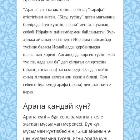
"Арапа" сөзі қазақ тіліне арабтың "ъарафа"
етістігінен енген. "Білу, түсіну" деген мағынаны
білдіреді. Бұл күннің "арапа" деп аталуының
себебі Ибраһим пайғамбармен байланысты. Зүл-
хиджа айының сегізі күні Ибраһим пайғамбар
түсінде баласы Исмайылды құрбандыққа
шалғанын көреді. Алғашқыда көрген түсін "жай
түс пе, әлде аян ба" деп ойлаған ол ертесіне
(айдың тоғызына) тағы көреді. Осыдан кейін
оның Алладан келген аян екенін біледі. Сол
себепті бұл күнді арафа (арапа) деп атап кетсе
керек.
Арапа қандай күн?
Арапа күні – бұл көне заманнан келе
жатқан мұсылман мерекесі. Бұл күн
мұсылман күнтізбесінің 12-ші айының 9-
шы жұлдызына түседі. Яғни Арапа күні