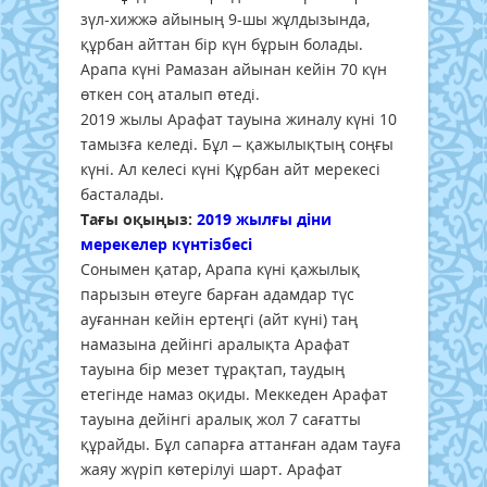
зүл-хижжә айының 9-шы жұлдызында,
құрбан айттан бір күн бұрын болады.
Арапа күні Рамазан айынан кейін 70 күн
өткен соң аталып өтеді.
2019 жылы Арафат тауына жиналу күні 10
тамызға келеді. Бұл – қажылықтың соңғы
күні. Ал келесі күні Құрбан айт мерекесі
басталады.
Тағы оқыңыз:
2019 жылғы діни
мерекелер күнтізбесі
Сонымен қатар, Арапа күні қажылық
парызын өтеуге барған адамдар түс
ауғаннан кейін ертеңгі (айт күні) таң
намазына дейінгі аралықта Арафат
тауына бір мезет тұрақтап, таудың
етегінде намаз оқиды. Меккеден Арафат
тауына дейінгі аралық жол 7 сағатты
құрайды. Бұл сапарға аттанған адам тауға
жаяу жүріп көтерілуі шарт. Арафат