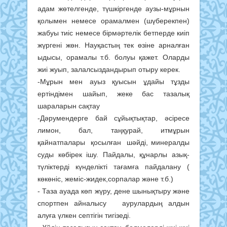
адам жөтелгенде, түшкіргенде аузы-мұрнын
қолымен немесе орамалмен (шүберекпен)
жабуы тиіс немесе бірмәртелік бетперде киіп
жүргені жөн. Науқастың тек өзіне арналған
ыдысы, орамалы т.б. болуы қажет. Оларды
жиі жуып, залалсыздандырып отыру керек.
-Мұрын мен ауыз қуысын ұдайы тұзды
ертіндімен шайып, жеке бас тазалық
шараларын сақтау
-Дәрумендерге бай сұйықтықтар, әсiресе
лимон, бал, таңқурай, итмұрын
қайнатпалары қосылған шәйдi, минералды
суды көбiрек iшу. Пайдалы, құнарлы азық-
түліктерді күнделікті тағамға пайдалану (
көкөніс, жеміс-жидек,сорпалар және т.б.)
- Таза ауада көп жүру, дене шынықтыру және
спортпен айналысу аурулардың алдын
алуға үлкен септігін тигізеді.