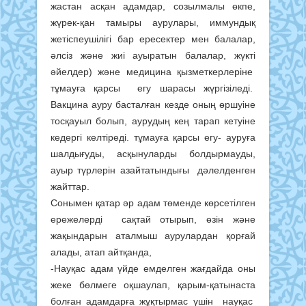
жастан асқан адамдар, созылмалы өкпе,
жүрек-қан тамыры аурулары, иммундық
жетіспеушілігі бар ересектер мен балалар,
әлсіз және жиі ауыратын балалар, жүкті
әйелдер) және медицина қызметкерлеріне
тұмауға қарсы егу шарасы жүргізіледі.
Вакцина ауру басталған кезде оның өршуіне
тосқауыл болып, аурудың кең тарап кетуіне
кедергі келтіреді. тұмауға қарсы егу- ауруға
шалдығуды, асқынуларды болдырмауды,
ауыр түрлерін азайтатындығы дәлелденген
жайттар.
Сонымен қатар әр адам төменде көрсетілген
ережелерді сақтай отырып, өзін және
жақындарын аталмыш аурулардан қорғай
алады, атап айтқанда,
-Науқас адам үйде емделген жағдайда оны
жеке бөлмеге оқшаулап, қарым-қатынаста
болған адамдарға жұқтырмас үшін науқас