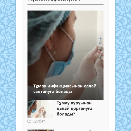
Тұмау инфекциясынан қалай
сақтануға болады
Тұмау ауруынан
қалай қорғануға
болады?
Сұхбат