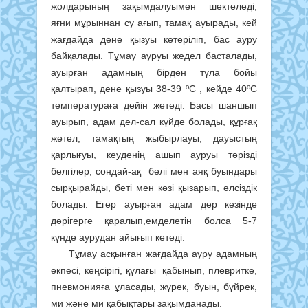
жолдарының зақымдалуымен шектеледі,
яғни мұрыннан су ағып, тамақ ауырады, кей
жағдайда дене қызуы көтеріліп, бас ауру
байқалады. Тұмау ауруы жедел басталады,
ауырған адамның бірден тұла бойы
қалтырап, дене қызуы 38-39 ºС , кейде 40ºС
температураға дейін жетеді. Басы шаншып
ауырып, адам дел-сал күйде болады, құрғақ
жөтел, тамақтың жыбырлауы, дауыстың
қарлығуы, кеуденің ашып ауруы тәрізді
белгілер, сондай-ақ белі мен аяқ буындары
сырқырайды, беті мен көзі қызарып, әлсіздік
болады. Егер ауырған адам дер кезінде
дәрігерге қаралып,емделетін болса 5-7
күнде аурудан айығып кетеді.
Тұмау асқынған жағдайда ауру адамның
өкпесі, кеңсірігі, құлағы қабынып, плевритке,
пневмонияға ұласады, жүрек, буын, бүйрек,
ми және ми қабықтары зақымданады.