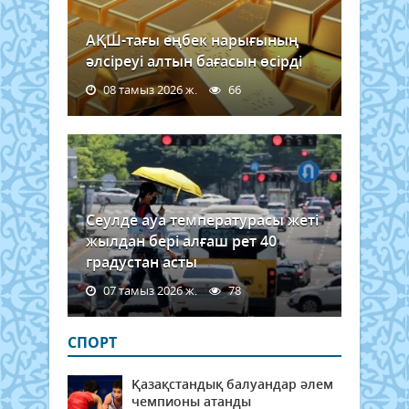
АҚШ-тағы еңбек нарығының
әлсіреуі алтын бағасын өсірді
08 тамыз 2026 ж.
66
Сеулде ауа температурасы жеті
жылдан бері алғаш рет 40
градустан асты
07 тамыз 2026 ж.
78
СПОРТ
Қазақстандық балуандар әлем
чемпионы атанды