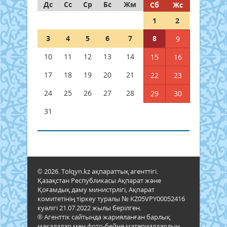
Дс
Сс
Ср
Бс
Жм
Сб
Жс
1
2
3
4
5
6
7
8
9
10
11
12
13
14
15
16
17
18
19
20
21
22
23
24
25
26
27
28
29
30
31
© 2026. Tolqyn.kz ақпараттық агенттігі.
Қазақстан Республикасы Ақпарат және
Қоғамдық даму министрлігі, Ақпарат
комитетінің тіркеу туралы № KZ05VPY00052416
куәлігі 21.07.2022 жылы берілген.
® Агенттік сайтында жарияланған барлық
мақалалар мен фото-бейне материалдардың