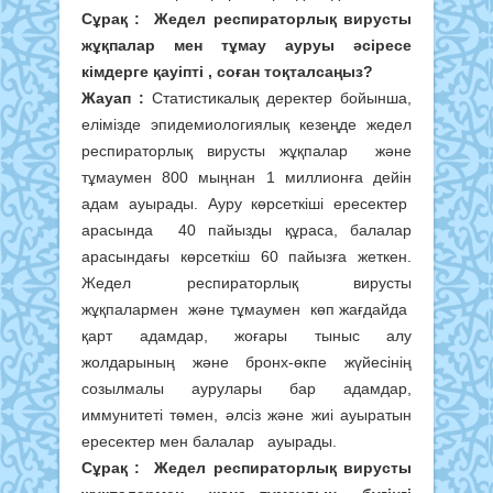
Сұрақ : Жедел респираторлық вирусты
жұқпалар мен тұмау ауруы әсіресе
кімдерге қауіпті , соған тоқталсаңыз?
Жауап :
Статистикалық деректер бойынша,
елімізде эпидемиологиялық кезеңде жедел
респираторлық вирусты жұқпалар және
тұмаумен 800 мыңнан 1 миллионға дейін
адам ауырады. Ауру көрсеткіші ересектер
арасында 40 пайызды құраса, балалар
арасындағы көрсеткіш 60 пайызға жеткен.
Жедел респираторлық вирусты
жұқпалармен және тұмаумен көп жағдайда
қарт адамдар, жоғары тыныс алу
жолдарының және бронх-өкпе жүйесінің
созылмалы аурулары бар адамдар,
иммунитеті төмен, әлсіз және жиі ауыратын
ересектер мен балалар ауырады.
Сұрақ :
Жедел респираторлық вирусты