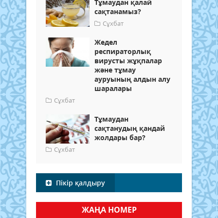
Тұмаудан қалай
сақтанамыз?
Сұхбат
Жедел
респираторлық
вирусты жұқпалар
және тұмау
ауруының алдын алу
шаралары
Сұхбат
Тұмаудан
сақтанудың қандай
жолдары бар?
Сұхбат
Пікір қалдыру
ЖАҢА НОМЕР