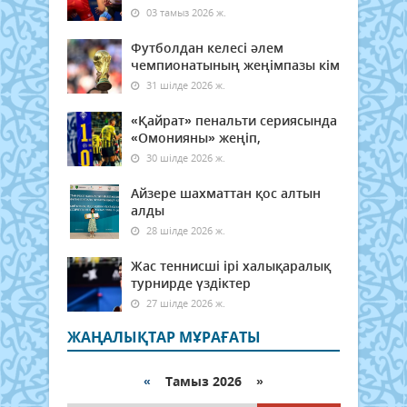
03 тамыз 2026 ж.
Футболдан келесі әлем
чемпионатының жеңімпазы кім
31 шілде 2026 ж.
«Қайрат» пенальти сериясында
«Омонияны» жеңіп,
30 шілде 2026 ж.
Айзере шахматтан қос алтын
алды
28 шілде 2026 ж.
Жас теннисші ірі халықаралық
турнирде үздіктер
27 шілде 2026 ж.
ЖАҢАЛЫҚТАР МҰРАҒАТЫ
«
Тамыз 2026 »