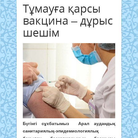
Тұмауға қарсы
вакцина – дұрыс
шешім
Бүгінгі сұхбатымыз Арал аудандық
санитариялық-эпидемиологиялық