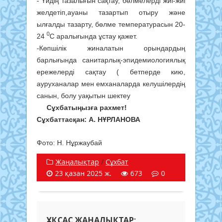
- Үйдің тазалығын сақтау, бөлмелерді жиі-жиі
желдетіп,ауаны тазартып отыру және
ылғалды тазарту, бөлме температурасын 20-
0
24
С аралығында ұстау қажет.
-Көпшілік жиналатын орындардың
барлығында санитарлық-эпидемиологиялық
ережелерді сақтау ( бетперде кию,
ауруханалар мен емханаларда келушілердің
санын, болу уақытын шектеу
Сұхбатыңызға рахмет!
Сұхбаттасқан: А. НҰРЛАНОВА
Фото: Н. Нұржаубай
Жаңалықтар
/
Сұхбат
23 қазан 2025 ж.
673
0
ҰҚСАС ЖАҢАЛЫҚТАР: