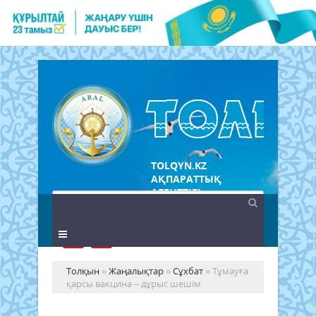
TOLQYN.KZ
АҚПАРАТТЫҚ
АГЕНТТІГІ
Толқын
»
Жаңалықтар
»
Сұхбат
» Тұмауға
қарсы вакцина – дұрыс шешім