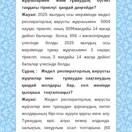
жұқпалармен және тұмаудың бүгінгі
таңдағы тіркелуі қандай деңгейде?
Жауап:
2025 жылдың осы мерзімінде жедел
респираторлық вирусты жұқпасымен 5004
науқас тіркеліп, оның 3096жағдайы 14 жасқа
дейінгі балалар болса, 656 -і жасөсіпірмдер
үлесінде болды 2025 жылдың осы
мерзімінде тұмау жұқпасымен 3 науқас
тіркеліп, оның 3 жағдайы 14 жасқа дейінгі
балалар үлесінде болды.
Сұрақ : Ж
едел респираторлық вирусты
жұқпалар мен тұмаудан сақтанудың
қандай жолдары бар, сол жөнінде
қысқаша тоқталсаңыз?
Жауап:
Жедел респираторлық вирусты
жұқпалар мен тұмаудан қорғанудың негізгі
жолдарының бірі-осы ауруға қарсы екпе алу.
Тұмаудың өріс алуы кезеңі алдында
халықтың неғұрлым осал топтарына (60