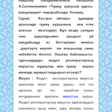
бақылау басқармасының басшысы
А.Сатекеевамен «Тұмау ауруына қарсы
вакцинация
» тақырыбында болмақ.
Сұрақ:
Күз-қыс айлары адамдар
арасында тұмау ауруының кең етек
алатын мезгілдері. Бұл кезде салқын
тию ауруларымен ауырып үй
жағдайында өз беттерімен немесе
дәрігерге көрініп ем алушылар саны
көбейетіні белгілі. Осыған байланысты
тұрғындарды жедел респираторлық
вирусты жұқпалар мен тұмау ауруы
жөнінде ақпараттандырып өтсеңіз?
Жауап :
Жедел респираторлық вирусты
жұқпалар және тұмау ауруы– өте тез
жұғатын, әрі тез тарайтын тыныс
жолдарының жұқпалы
вирустық
ауруы.
Жедел респираторлық вирусты жұқпалардың
клиникасы ауыр емес, ауру жоғары тыныс