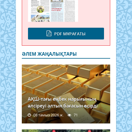
Сена
басп
қызм
сілт
жаса
PDF МҰРАҒАТЫ
Сен
Агра
мәсе
таби
ӘЛЕМ ЖАҢАЛЫҚТАРЫ
пайд
жән
ауы
аума
дамы
коми
депу
Батыс
АҚШ-тағы еңбек нарығының
әлсіреуі алтын бағасын өсірді
08 тамыз 2026 ж.
71