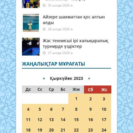
30 шілде 2026 ж.
Айзере шахматтан қос алтын
алды
28 шілде 2026 ж.
Жас теннисші ірі халықаралық
турнирде үздіктер
27 шілде 2026 ж.
ЖАҢАЛЫҚТАР МҰРАҒАТЫ
«
Қыркүйек 2023
»
Дс
Сс
Ср
Бс
Жм
Сб
Жс
1
2
3
4
5
6
7
8
9
10
11
12
13
14
15
16
17
18
19
20
21
22
23
24