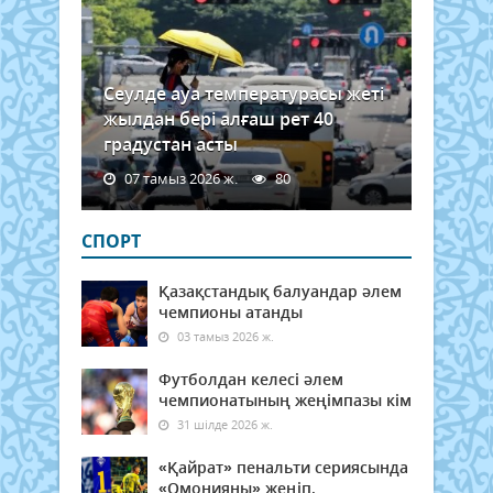
Сеулде ауа температурасы жеті
жылдан бері алғаш рет 40
градустан асты
07 тамыз 2026 ж.
80
СПОРТ
Қазақстандық балуандар әлем
чемпионы атанды
03 тамыз 2026 ж.
Футболдан келесі әлем
чемпионатының жеңімпазы кім
31 шілде 2026 ж.
«Қайрат» пенальти сериясында
«Омонияны» жеңіп,