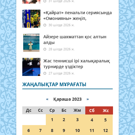
31 шілде 2026 ж.
«Қайрат» пенальти сериясында
«Омонияны» жеңіп,
30 шілде 2026 ж.
Айзере шахматтан қос алтын
алды
28 шілде 2026 ж.
Жас теннисші ірі халықаралық
турнирде үздіктер
27 шілде 2026 ж.
ЖАҢАЛЫҚТАР МҰРАҒАТЫ
«
Қараша 2023
»
Дс
Сс
Ср
Бс
Жм
Сб
Жс
1
2
3
4
5
6
7
8
9
10
11
12