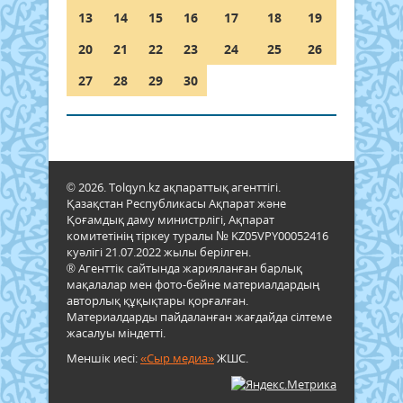
13
14
15
16
17
18
19
20
21
22
23
24
25
26
27
28
29
30
© 2026. Tolqyn.kz ақпараттық агенттігі.
Қазақстан Республикасы Ақпарат және
Қоғамдық даму министрлігі, Ақпарат
комитетінің тіркеу туралы № KZ05VPY00052416
куәлігі 21.07.2022 жылы берілген.
® Агенттік сайтында жарияланған барлық
мақалалар мен фото-бейне материалдардың
авторлық құқықтары қорғалған.
Материалдарды пайдаланған жағдайда сілтеме
жасалуы міндетті.
Меншік иесі:
«Сыр медиа»
ЖШС.