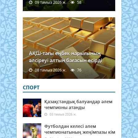
09 тамыз 2026 ж.
58
АҚШ-тағы еңбек нарығының
әлсіреуі алтын бағасын өсірді
08 тамыз 2026 ж.
76
СПОРТ
Қазақстандық балуандар әлем
чемпионы атанды
03 тамыз 2026 ж.
Футболдан келесі әлем
чемпионатының жеңімпазы кім