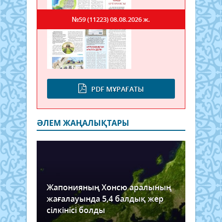
айш
түсед
айды
Ақмо
№59 (11223)
08.08.2026 ж.
обл
баты
оңтүс
шығ
тұма
түсед
Оңтү
PDF МҰРАҒАТЫ
баты
жел
соғы
бағ
ӘЛЕМ ЖАҢАЛЫҚТАРЫ
солтү
баты
Жапонияның Хонсю аралының
жағалауында 5,4 балдық жер
сілкінісі болды