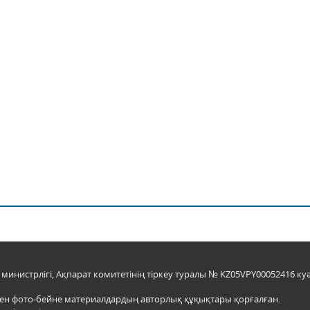
инистрлігі, Ақпарат комитетінің тіркеу туралы № KZ05VPY00052416 куә
мен фото-бейне материалдардың авторлық құқықтары қорғалған.