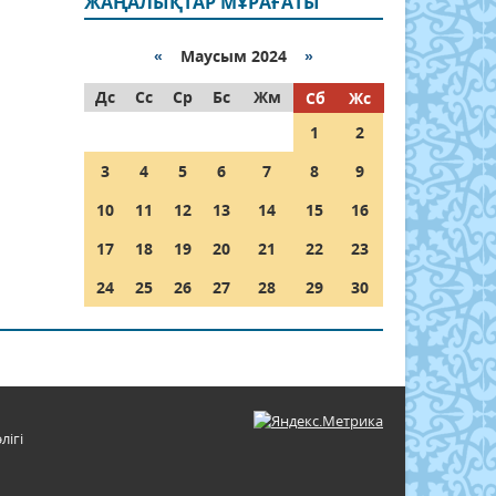
ЖАҢАЛЫҚТАР МҰРАҒАТЫ
«
Маусым 2024
»
Дс
Сс
Ср
Бс
Жм
Сб
Жс
1
2
3
4
5
6
7
8
9
10
11
12
13
14
15
16
17
18
19
20
21
22
23
24
25
26
27
28
29
30
лігі