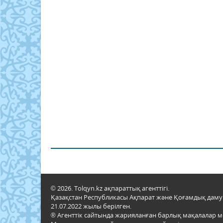
© 2026. Tolqyn.kz ақпараттық агенттігі.
Қазақстан Республикасы Ақпарат және Қоғамдық даму м
21.07.2022 жылы берілген.
® Агенттік сайтында жарияланған барлық мақалалар 