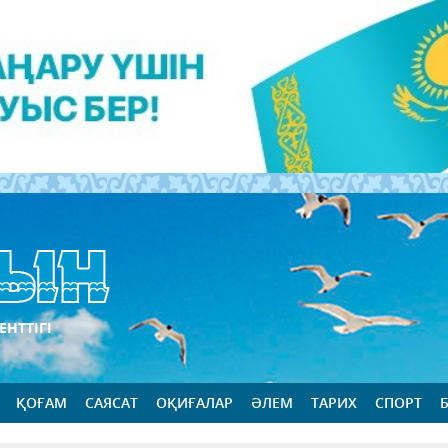
ЕНТТІГІ
ҚОҒАМ
САЯСАТ
ОҚИҒАЛАР
ӘЛЕМ
ТАРИХ
СПОРТ