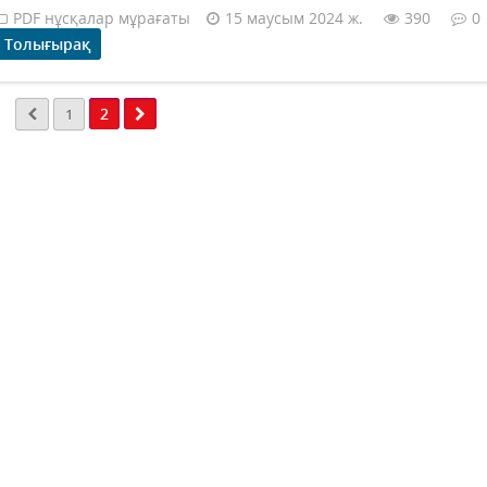
PDF нұсқалар мұрағаты
15 маусым 2024 ж.
390
0
Толығырақ
2
1