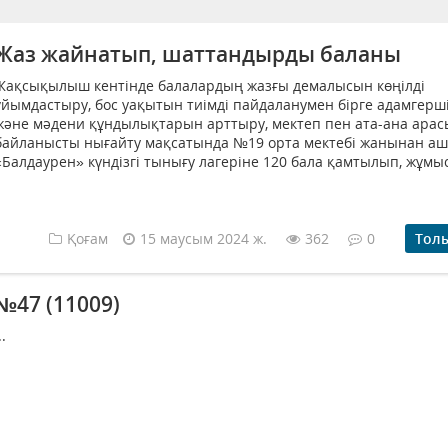
Жаз жайнатып, шаттандырды баланы
Жақсықылыш кентінде балалардың жазғы демалысын көңілді
ұйымдастыру, бос уақытын тиімді пайдаланумен бірге адамгерші
және мәдени құндылықтарын арттыру, мектеп пен ата-ана ара
байланысты нығайту мақсатында №19 орта мектебі жанынан а
«Балдаурен» күндізгі тынығу лагеріне 120 бала қамтылып, жұмыс
Қоғам
15 маусым 2024 ж.
362
0
Тол
№47 (11009)
..