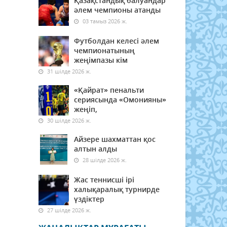
Қазақстандық балуандар
әлем чемпионы атанды
03 тамыз 2026 ж.
Футболдан келесі әлем
чемпионатының
жеңімпазы кім
31 шілде 2026 ж.
«Қайрат» пенальти
сериясында «Омонияны»
жеңіп,
30 шілде 2026 ж.
Айзере шахматтан қос
алтын алды
28 шілде 2026 ж.
Жас теннисші ірі
халықаралық турнирде
үздіктер
27 шілде 2026 ж.