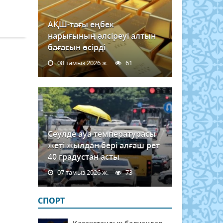
АҚШ-тағы еңбек
нарығының әлсіреуі алтын
бағасын өсірді
08 тамыз 2026 ж.
61
Сеулде ауа температурасы
жеті жылдан бері алғаш рет
40 градустан асты
07 тамыз 2026 ж.
73
СПОРТ