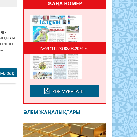
ЖАҢА НОМЕР
лік
сындағы
шылған
№59 (11223)
08.08.2026 ж.
...
ығырақ
PDF МҰРАҒАТЫ
ӘЛЕМ ЖАҢАЛЫҚТАРЫ