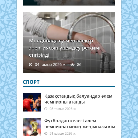
Молдовада су мен электр
энергиясын үнемдеу режимі
енгізілді
04 тамыз 2026 ж.
86
СПОРТ
Қазақстандық балуандар әлем
чемпионы атанды
03 тамыз 2026 ж.
Футболдан келесі әлем
чемпионатының жеңімпазы кім
31 шілде 2026 ж.