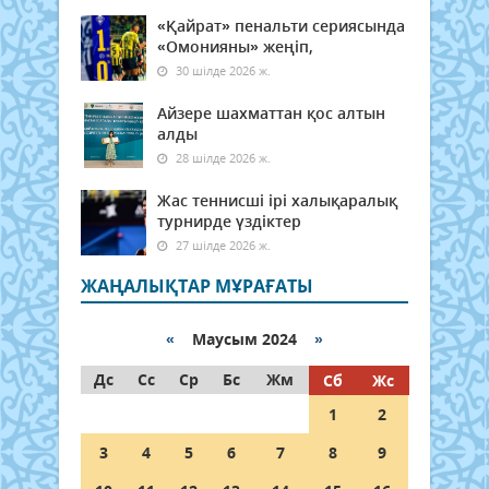
«Қайрат» пенальти сериясында
«Омонияны» жеңіп,
30 шілде 2026 ж.
Айзере шахматтан қос алтын
алды
28 шілде 2026 ж.
Жас теннисші ірі халықаралық
турнирде үздіктер
27 шілде 2026 ж.
ЖАҢАЛЫҚТАР МҰРАҒАТЫ
«
Маусым 2024
»
Дс
Сс
Ср
Бс
Жм
Сб
Жс
1
2
3
4
5
6
7
8
9