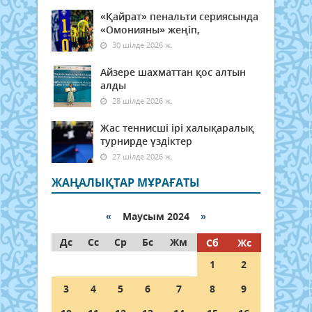
«Қайрат» пенальти сериясында
«Омонияны» жеңіп,
30 шілде 2026 ж.
Айзере шахматтан қос алтын
алды
28 шілде 2026 ж.
Жас теннисші ірі халықаралық
турнирде үздіктер
27 шілде 2026 ж.
ЖАҢАЛЫҚТАР МҰРАҒАТЫ
«
Маусым 2024
»
Дс
Сс
Ср
Бс
Жм
Сб
Жс
1
2
3
4
5
6
7
8
9