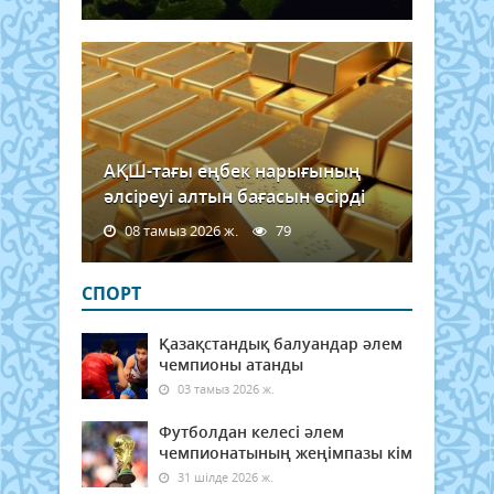
қалт
қан
Біре
тоңы
АҚШ-тағы еңбек нарығының
әлсіреуі алтын бағасын өсірді
08 тамыз 2026 ж.
79
СПОРТ
Қазақстандық балуандар әлем
чемпионы атанды
03 тамыз 2026 ж.
Футболдан келесі әлем
чемпионатының жеңімпазы кім
31 шілде 2026 ж.